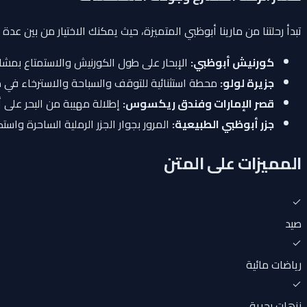
تبدأ رحلتنا من مارينا أبوظبي المتميزة، حيث يمكنك الاختيار من بين 
كورنيش أبوظبي:
الإبحار على طول الكورنيش والاستمتاع بمش
جزيرة لولو:
محطة استثنائية للتوقف والسباحة والاسترخاء في م
قصر الإمارات وفندق ريكسوس:
إطلالة مهيبة من البحر على أ
جزر أبوظبي الطبيعية:
المرور بجوار الجزر الرملية الساحرة واست
المميزات على المتن
صيد
رياضات مائية
نزهات بحرية