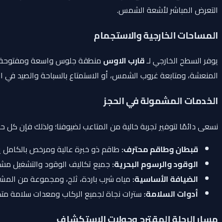
التعرض المباشر لأشعة الشمس.
المساحات الخارجية والاستجمام
يوفر السطح الخارجي لـ
قارب الاوس
المنعشة، ومتابعة غروب الشمس، أو الاستمتاع بالسباحة والصيد في ال
الخدمات المشمولة في الحجز
نسعى دائمًا لتوفير تجربة خالية من المتاعب لضيوفنا؛ ولذلك فإن كل ح
قبطان وطاقم محترف:
طاقم ذو خبرة عالية ومرخص بالكامل يتو
الوقود والرسوم البحرية:
جميع تكاليف الوقود والتشغيل مشم
الضيافة الأساسية:
مياه شرب باردة، ثلج، ومجموعة من المشرو
أدوات السلامة:
سترات نجاة لجميع الركاب ومعدات سلامة متكا
مسار الرحلة المقترح وجولات الاستكشاف