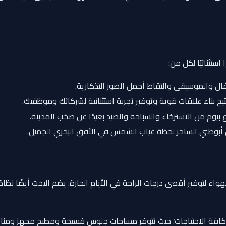
ستثنائيًا لكل من:
والموسيقى والتقاط أجمل الصور التذكارية.
يح بناء علاقات قوية وتوفير تجربة استثنائية لشركائك وموظفيك.
 بيوم من الاسترخاء والسباحة والصيد بعيدًا عن صخب المدينة.
أبوظبي الساحر لحظة غياب الشمس في الأفق البحري الجميل.
لتوفير أقصى درجات الراحة في الأيام الحارة. يضم اليخت أيضًا نظامًا 
ية كافة الاحتياجات؛ حيث تتوفر مساحات جلوس فسيحة ومطبخ مجهز ومنا