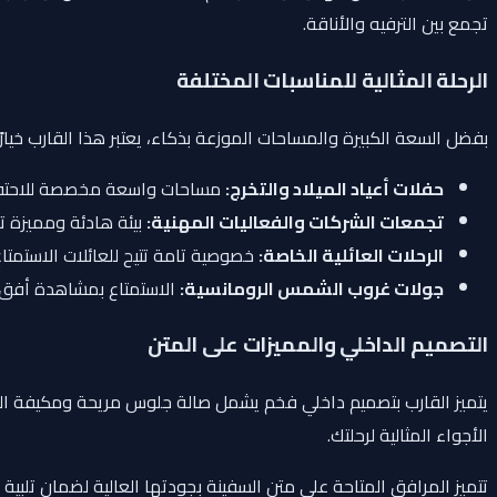
تجمع بين الترفيه والأناقة.
الرحلة المثالية للمناسبات المختلفة
بفضل السعة الكبيرة والمساحات الموزعة بذكاء، يعتبر هذا القارب خيارًا ا
حفلات أعياد الميلاد والتخرج:
مساحات واسعة مخصصة للاحتفال 
تجمعات الشركات والفعاليات المهنية:
بيئة هادئة ومميزة تت
الرحلات العائلية الخاصة:
خصوصية تامة تتيح للعائلات الاستمتاع
جولات غروب الشمس الرومانسية:
الاستمتاع بمشاهدة أفق 
التصميم الداخلي والمميزات على المتن
يتميز القارب بتصميم داخلي فخم يشمل صالة جلوس مريحة ومكيفة الهواء 
الأجواء المثالية لرحلتك.
تتميز المرافق المتاحة على متن السفينة بجودتها العالية لضمان تلب