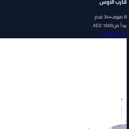
قارب الاوس
8
ضيوف
•
34
قدم
يبدأ من
1600 AED
عرض التفاصيل