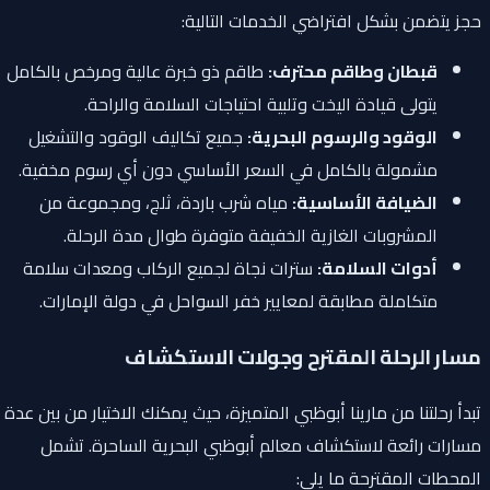
حجز يتضمن بشكل افتراضي الخدمات التالية:
قبطان وطاقم محترف:
طاقم ذو خبرة عالية ومرخص بالكامل
يتولى قيادة اليخت وتلبية احتياجات السلامة والراحة.
الوقود والرسوم البحرية:
جميع تكاليف الوقود والتشغيل
مشمولة بالكامل في السعر الأساسي دون أي رسوم مخفية.
الضيافة الأساسية:
مياه شرب باردة، ثلج، ومجموعة من
المشروبات الغازية الخفيفة متوفرة طوال مدة الرحلة.
أدوات السلامة:
سترات نجاة لجميع الركاب ومعدات سلامة
متكاملة مطابقة لمعايير خفر السواحل في دولة الإمارات.
مسار الرحلة المقترح وجولات الاستكشاف
تبدأ رحلتنا من مارينا أبوظبي المتميزة، حيث يمكنك الاختيار من بين عدة
مسارات رائعة لاستكشاف معالم أبوظبي البحرية الساحرة. تشمل
المحطات المقترحة ما يلي: