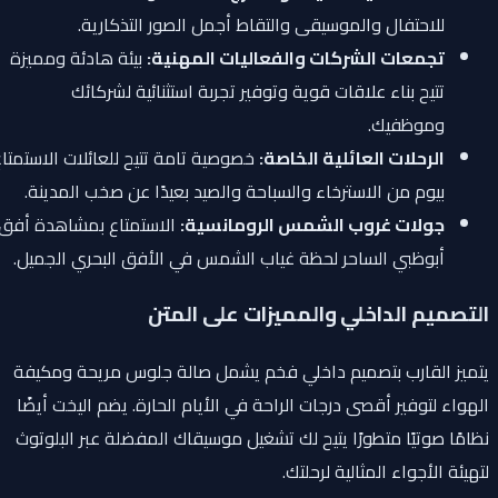
للاحتفال والموسيقى والتقاط أجمل الصور التذكارية.
تجمعات الشركات والفعاليات المهنية:
بيئة هادئة ومميزة
تتيح بناء علاقات قوية وتوفير تجربة استثنائية لشركائك
وموظفيك.
الرحلات العائلية الخاصة:
خصوصية تامة تتيح للعائلات الاستمتاع
بيوم من الاسترخاء والسباحة والصيد بعيدًا عن صخب المدينة.
جولات غروب الشمس الرومانسية:
الاستمتاع بمشاهدة أفق
أبوظبي الساحر لحظة غياب الشمس في الأفق البحري الجميل.
التصميم الداخلي والمميزات على المتن
يتميز القارب بتصميم داخلي فخم يشمل صالة جلوس مريحة ومكيفة
الهواء لتوفير أقصى درجات الراحة في الأيام الحارة. يضم اليخت أيضًا
نظامًا صوتيًا متطورًا يتيح لك تشغيل موسيقاك المفضلة عبر البلوتوث
لتهيئة الأجواء المثالية لرحلتك.