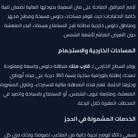
تتميز المرافق المتاحة على متن السفينة بجودتها العالية لضمان تلبية
كافة الاحتياجات؛ حيث تتوفر مساحات جلوس فسيحة ومطبخ مجهز
ومناطق جلوس خارجية مظللة تتيح الاستمتاع بنسمات البحر المنعشة
دون التعرض المباشر لأشعة الشمس.
المساحات الخارجية والاستجمام
يوفر السطح الخارجي لـ
قارب ملك
منطقة جلوس واسعة ومفتوحة
تمنحك إطلالة بانورامية ساحرة بنسبة 360 درجة على مياه أبوظبي
وجزرها الخلابة. تعتبر هذه المنطقة مثالية للاسترخاء، وتناول المشروبات
المنعشة، ومتابعة غروب الشمس، أو الاستمتاع بالسباحة والصيد في
المحطات المقررة خلال الرحلة.
الخدمات المشمولة في الحجز
نسعى دائمًا لتوفير تجربة خالية من المتاعب لضيوفنا؛ ولذلك فإن كل