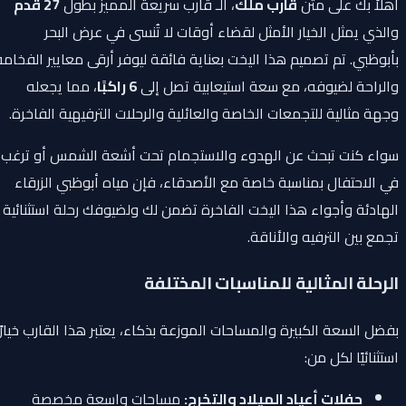
أهلاً بك على متن
قارب ملك
، الـ قارب سريعة المميز بطول
27 قدم
والذي يمثل الخيار الأمثل لقضاء أوقات لا تُنسى في عرض البحر
بأبوظبي. تم تصميم هذا اليخت بعناية فائقة ليوفر أرقى معايير الفخامة
والراحة لضيوفه، مع سعة استيعابية تصل إلى
6 راكبًا
، مما يجعله
وجهة مثالية للتجمعات الخاصة والعائلية والرحلات الترفيهية الفاخرة.
سواء كنت تبحث عن الهدوء والاستجمام تحت أشعة الشمس أو ترغب
في الاحتفال بمناسبة خاصة مع الأصدقاء، فإن مياه أبوظبي الزرقاء
الهادئة وأجواء هذا اليخت الفاخرة تضمن لك ولضيوفك رحلة استثنائية
تجمع بين الترفيه والأناقة.
الرحلة المثالية للمناسبات المختلفة
بفضل السعة الكبيرة والمساحات الموزعة بذكاء، يعتبر هذا القارب خيارًا
استثنائيًا لكل من:
حفلات أعياد الميلاد والتخرج:
مساحات واسعة مخصصة