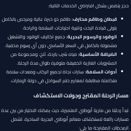
حجز يتضمن بشكل افتراضي الخدمات التالية:
قبطان وطاقم محترف:
طاقم ذو خبرة عالية ومرخص بالكامل
يتولى قيادة اليخت وتلبية احتياجات السلامة والراحة.
الوقود والرسوم البحرية:
جميع تكاليف الوقود والتشغيل
مشمولة بالكامل في السعر الأساسي دون أي رسوم مخفية.
الضيافة الأساسية:
مياه شرب باردة، ثلج، ومجموعة من
المشروبات الغازية الخفيفة متوفرة طوال مدة الرحلة.
أدوات السلامة:
سترات نجاة لجميع الركاب ومعدات سلامة
متكاملة مطابقة لمعايير خفر السواحل في دولة الإمارات.
مسار الرحلة المقترح وجولات الاستكشاف
تبدأ رحلتنا من مارينا أبوظبي المتميزة، حيث يمكنك الاختيار من بين عدة
مسارات رائعة لاستكشاف معالم أبوظبي البحرية الساحرة. تشمل
المحطات المقترحة ما يلي: