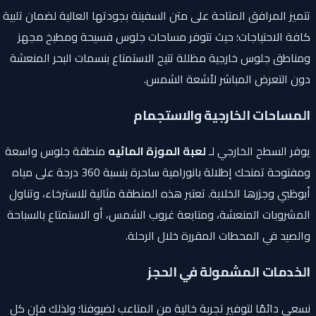
تتميز المرافق المتاحة على متن السفينة بجودتها العالية لضمان تلبية
كافة الاحتياجات؛ حيث تتوفر مساحات جلوس فسيحة ومطبخ مجهز
ومناطق جلوس خارجية مظللة تتيح الاستمتاع بنسمات البحر المنعشة
دون التعرض المباشر لأشعة الشمس.
المساحات الخارجية والاستجمام
يوفر السطح الخارجي لـ
لعبة الموزة المائيه
منطقة جلوس واسعة
ومفتوحة تمنحك إطلالة بانورامية ساحرة بنسبة 360 درجة على مياه
أبوظبي وجزرها الخلابة. تعتبر هذه المنطقة مثالية للاسترخاء، وتناول
المشروبات المنعشة، ومتابعة غروب الشمس، أو الاستمتاع بالسباحة
والصيد في المحطات المقررة خلال الرحلة.
الخدمات المشمولة في الحجز
نسعى دائمًا لتوفير تجربة خالية من المتاعب لضيوفنا؛ ولذلك فإن كل