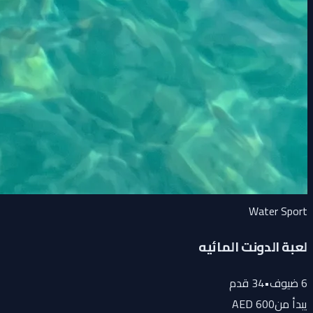
Water Sport
لعبة الدونت المائيه
6
ضيوف
•
34
قدم
يبدأ من
600 AED