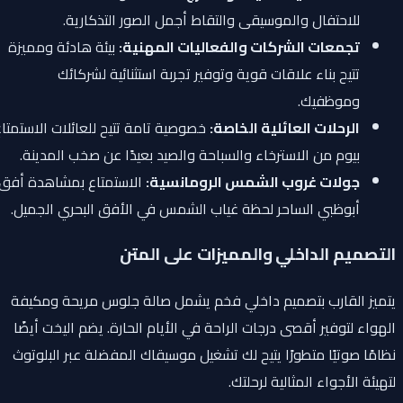
للاحتفال والموسيقى والتقاط أجمل الصور التذكارية.
تجمعات الشركات والفعاليات المهنية:
بيئة هادئة ومميزة
تتيح بناء علاقات قوية وتوفير تجربة استثنائية لشركائك
وموظفيك.
الرحلات العائلية الخاصة:
خصوصية تامة تتيح للعائلات الاستمتاع
بيوم من الاسترخاء والسباحة والصيد بعيدًا عن صخب المدينة.
جولات غروب الشمس الرومانسية:
الاستمتاع بمشاهدة أفق
أبوظبي الساحر لحظة غياب الشمس في الأفق البحري الجميل.
التصميم الداخلي والمميزات على المتن
يتميز القارب بتصميم داخلي فخم يشمل صالة جلوس مريحة ومكيفة
الهواء لتوفير أقصى درجات الراحة في الأيام الحارة. يضم اليخت أيضًا
نظامًا صوتيًا متطورًا يتيح لك تشغيل موسيقاك المفضلة عبر البلوتوث
لتهيئة الأجواء المثالية لرحلتك.