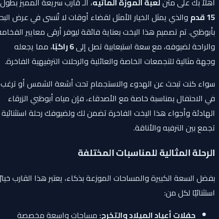
أهلاً بك على متن
لعبة الموزة المائيه
، الـ قارب سريعة المميز بطول
15 قدم
والذي يمثل الخيار الأمثل لقضاء أوقات لا تُنسى في عرض البحر
بأبوظبي. تم تصميم هذا اليخت بعناية فائقة ليوفر أرقى معايير الفخامة
والراحة لضيوفه، مع سعة استيعابية تصل إلى
6 راكبًا
، مما يجعله
وجهة مثالية للتجمعات الخاصة والعائلية والرحلات الترفيهية الفاخرة.
سواء كنت تبحث عن الهدوء والاستجمام تحت أشعة الشمس أو ترغب
في الاحتفال بمناسبة خاصة مع الأصدقاء، فإن مياه أبوظبي الزرقاء
الهادئة وأجواء هذا اليخت الفاخرة تضمن لك ولضيوفك رحلة استثنائية
تجمع بين الترفيه والأناقة.
الرحلة المثالية للمناسبات المختلفة
بفضل السعة الكبيرة والمساحات الموزعة بذكاء، يعتبر هذا القارب خيارًا
استثنائيًا لكل من:
حفلات أعياد الميلاد والتخرج:
مساحات واسعة مخصصة