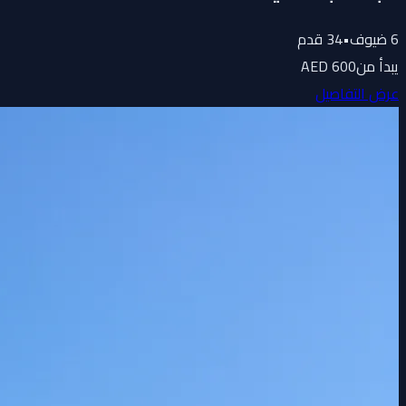
6
ضيوف
•
34
قدم
يبدأ من
600 AED
عرض التفاصيل