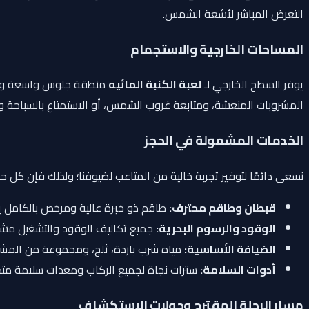
التعرض المباشر لأشعة الشمس.
المساحات الخارجية والاستجمام
يوفر السطح الخارجي لـ
لعبة الكنبة المائيه
المشروبات المنعشة، ومتابعة غروب الشمس، أو الاستمتاع بالسباحة وا
الخدمات المشمولة في الحجز
نسعى دائمًا لتوفير تجربة خالية من المتاعب لضيوفنا؛ ولذلك فإن كل ح
قبطان وطاقم محترف:
طاقم ذو خبرة عالية ومرخص بالكامل يتو
الوقود والرسوم البحرية:
جميع تكاليف الوقود والتشغيل مشم
الضيافة الأساسية:
مياه شرب باردة، ثلج، ومجموعة من المشرو
أدوات السلامة:
سترات نجاة لجميع الركاب ومعدات سلامة متكا
مسار الرحلة المقترح وجولات الاستكشاف