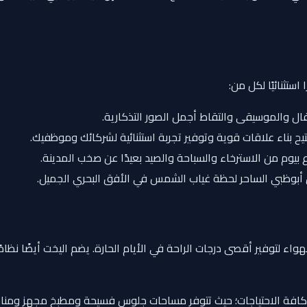
ستثنائيًا لكل من:
والموسيقى والتقاط أجمل الصور التذكارية.
يح بناء علاقات قوية وتوفير تجربة استثنائية لشركائك وموظفيك.
 بيوم من الاسترخاء والسباحة والصيد بعيدًا عن صخب المدينة.
أبوظبي الساحر لحظة غياب الشمس في الأفق البحري الجميل.
لتوفير أقصى درجات الراحة في الأيام الحارة. يضم اليخت أيضًا نظامًا 
ية كافة الاحتياجات؛ حيث تتوفر مساحات جلوس فسيحة ومطبخ مجهز ومنا