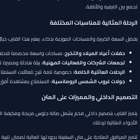
تجمع بين الترفيه والأناقة.
الرحلة المثالية للمناسبات المختلفة
بفضل السعة الكبيرة والمساحات الموزعة بذكاء، يعتبر هذا القارب خيارًا ا
حفلات أعياد الميلاد والتخرج:
مساحات واسعة مخصصة للاحتفال 
تجمعات الشركات والفعاليات المهنية:
بيئة هادئة ومميزة تت
الرحلات العائلية الخاصة:
خصوصية تامة تتيح للعائلات الاستمتاع
جولات غروب الشمس الرومانسية:
الاستمتاع بمشاهدة أفق 
التصميم الداخلي والمميزات على المتن
يتميز القارب بتصميم داخلي فخم يشمل صالة جلوس مريحة ومكيفة الهواء 
الأجواء المثالية لرحلتك.
تتميز المرافق المتاحة على متن السفينة بجودتها العالية لضمان تلب