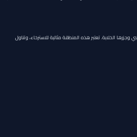
ة بانورامية ساحرة بنسبة 360 درجة على مياه أبوظبي وجزرها الخلابة. تعتبر هذه المنطقة مثالية للاسترخاء، وتناول