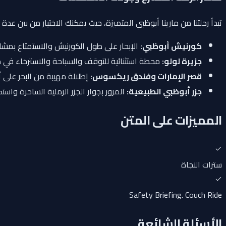
تبدأ رحلتنا من مارينا أبوظبي المتميزة، حيث يمكنك الاختيار من بين 
كورنيش أبوظبي:
الإبحار على طول الكورنيش والاستمتاع بمش
جزيرة لولو:
محطة استثنائية للتوقف والسباحة والاسترخاء في م
قصر الإمارات وفندق ريكسوس:
إطلالة مهيبة من البحر على أ
جزر أبوظبي الطبيعية:
المرور بجوار الجزر الرملية الساحرة واست
المميزات على المتن
سترات النجاة
Safety Briefing. Couch Ride
الأسئلة الشائعة