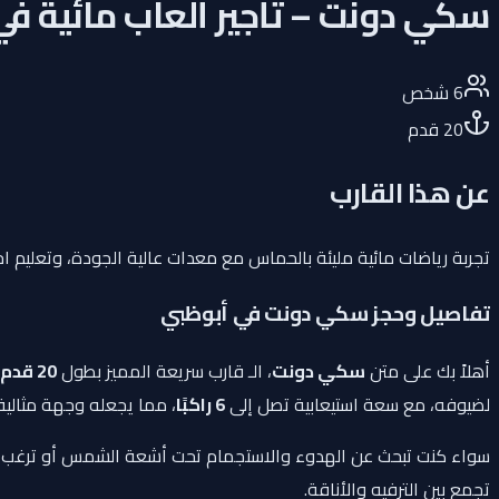
سكي دونت – تأجير ألعاب مائية ف
6
شخص
20
قدم
عن هذا القارب
تجربة رياضات مائية مليئة بالحماس مع معدات عالية الجودة، وتعليم ا
تفاصيل وحجز سكي دونت في أبوظبي
أهلاً بك على متن
سكي دونت
، الـ قارب سريعة المميز بطول
20 قدم
لضيوفه، مع سعة استيعابية تصل إلى
6 راكبًا
، مما يجعله وجهة مثالية 
سواء كنت تبحث عن الهدوء والاستجمام تحت أشعة الشمس أو ترغب في ا
تجمع بين الترفيه والأناقة.