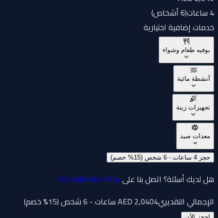
4 ساعات
(
6 أشخاص
)
خدمات إضافية اختيارية
بوفيه طعام وشواء
أنشطة مائية
تجهيزات زينة
معدات صيد
حجز 4 ساعات - 6 شخص (15% خصم)
هل لديك أسئلة؟ اتصل بنا على
+971 800 888 000
الإجمالي التقديري
4 ساعات - 6 شخص (15% خصم)
2,040
AED
احجز الآن