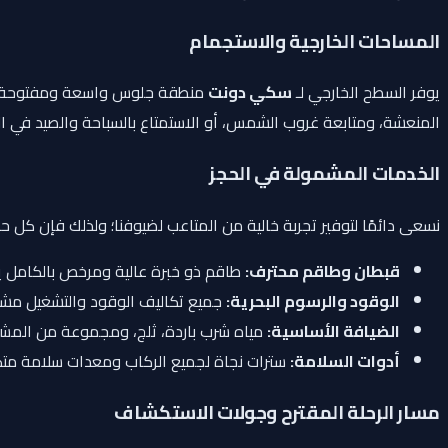
المساحات الخارجية والاستجمام
يوفر السطح الخارجي لـ
سكي دونت
المنعشة، ومتابعة غروب الشمس، أو الاستمتاع بالسباحة والصيد في ال
الخدمات المشمولة في الحجز
نسعى دائمًا لتوفير تجربة خالية من المتاعب لضيوفنا؛ ولذلك فإن كل ح
قبطان وطاقم محترف:
طاقم ذو خبرة عالية ومرخص بالكامل يتو
الوقود والرسوم البحرية:
جميع تكاليف الوقود والتشغيل مشم
الضيافة الأساسية:
مياه شرب باردة، ثلج، ومجموعة من المشرو
أدوات السلامة:
سترات نجاة لجميع الركاب ومعدات سلامة متكا
مسار الرحلة المقترح وجولات الاستكشاف