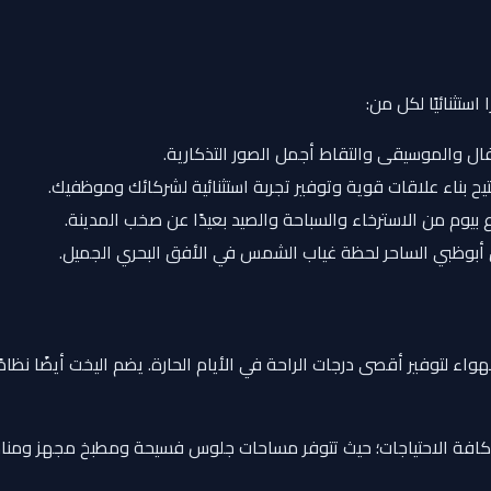
ستثنائيًا لكل من:
والموسيقى والتقاط أجمل الصور التذكارية.
يح بناء علاقات قوية وتوفير تجربة استثنائية لشركائك وموظفيك.
 بيوم من الاسترخاء والسباحة والصيد بعيدًا عن صخب المدينة.
أبوظبي الساحر لحظة غياب الشمس في الأفق البحري الجميل.
لتوفير أقصى درجات الراحة في الأيام الحارة. يضم اليخت أيضًا نظامًا 
ية كافة الاحتياجات؛ حيث تتوفر مساحات جلوس فسيحة ومطبخ مجهز ومنا