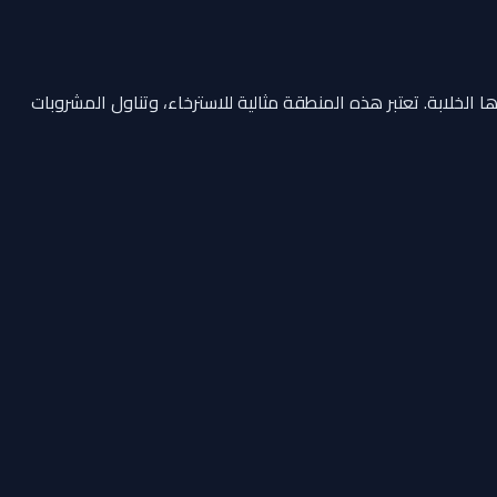
 ساحرة بنسبة 360 درجة على مياه أبوظبي وجزرها الخلابة. تعتبر هذه المنطقة مثالية للاسترخاء، وتناول المشروبات