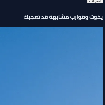
احجز الآن
يخوت وقوارب مشابهة قد تعجبك