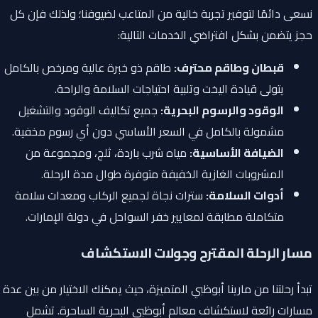
نسعى دائمًا لتوفير تجربة خالية من المتاعب لضيوفنا؛ ولذلك فإن كل
حجز يتضمن بشكل افتراضي الخدمات التالية:
قبطان وطاقم محترف:
طاقم ذو خبرة عالية ومرخص بالكامل
يتولى قيادة اليخت وتلبية احتياجات السلامة والراحة.
الوقود والرسوم البحرية:
جميع تكاليف الوقود والتشغيل
مشمولة بالكامل في السعر الأساسي دون أي رسوم مخفية.
الضيافة الأساسية:
مياه شرب باردة، ثلج، ومجموعة من
المشروبات الغازية الخفيفة متوفرة طوال مدة الرحلة.
أدوات السلامة:
سترات نجاة لجميع الركاب ومعدات سلامة
متكاملة مطابقة لمعايير خفر السواحل في دولة الإمارات.
مسار الرحلة المقترح وجولات الاستكشاف
تبدأ رحلتنا من مارينا أبوظبي المتميزة، حيث يمكنك الاختيار من بين عدة
مسارات رائعة لاستكشاف معالم أبوظبي البحرية الساحرة. تشمل