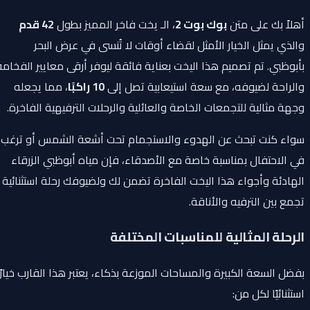
أهلاً بك على متن
بوك بوت 2
، الـ يخت فاخر المميز بطول
42 قدم
والذي يمثل الخيار الأمثل لقضاء أوقات لا تُنسى في عرض البحر
بأبوظبي. تم تصميم هذا اليخت بعناية فائقة ليوفر أرقى معايير الفخامة
والراحة لضيوفه، مع سعة استيعابية تصل إلى
10 راكبًا
، مما يجعله
وجهة مثالية للتجمعات الخاصة والعائلية والرحلات الترفيهية الفاخرة.
سواء كنت تبحث عن الهدوء والاستجمام تحت أشعة الشمس أو ترغب
في الاحتفال بمناسبة خاصة مع الأصدقاء، فإن مياه أبوظبي الزرقاء
الهادئة وأجواء هذا اليخت الفاخرة تضمن لك ولضيوفك رحلة استثنائية
تجمع بين الترفيه والأناقة.
الرحلة المثالية للمناسبات المختلفة
بفضل السعة الكبيرة والمساحات الموزعة بذكاء، يعتبر هذا القارب خيارًا
استثنائيًا لكل من: