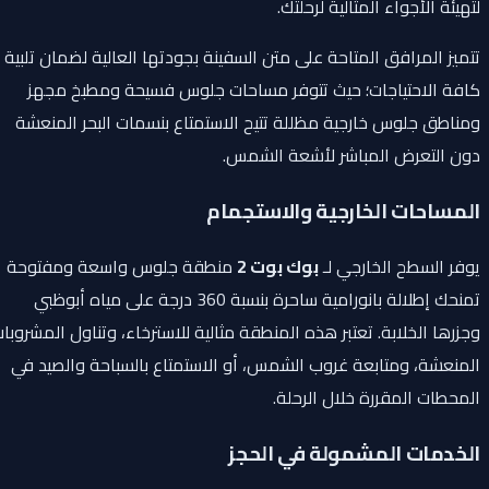
لتهيئة الأجواء المثالية لرحلتك.
تتميز المرافق المتاحة على متن السفينة بجودتها العالية لضمان تلبية
كافة الاحتياجات؛ حيث تتوفر مساحات جلوس فسيحة ومطبخ مجهز
ومناطق جلوس خارجية مظللة تتيح الاستمتاع بنسمات البحر المنعشة
دون التعرض المباشر لأشعة الشمس.
المساحات الخارجية والاستجمام
يوفر السطح الخارجي لـ
بوك بوت 2
منطقة جلوس واسعة ومفتوحة
تمنحك إطلالة بانورامية ساحرة بنسبة 360 درجة على مياه أبوظبي
وجزرها الخلابة. تعتبر هذه المنطقة مثالية للاسترخاء، وتناول المشروبات
المنعشة، ومتابعة غروب الشمس، أو الاستمتاع بالسباحة والصيد في
المحطات المقررة خلال الرحلة.
الخدمات المشمولة في الحجز