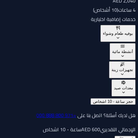
AED 2,040
4 ساعات
(
10 أشخاص
)
خدمات إضافية اختيارية
بوفيه طعام وشواء
أنشطة مائية
تجهيزات زينة
معدات صيد
حجز ساعة - 10 اشخاص
هل لديك أسئلة؟ اتصل بنا على
+971 800 888 000
الإجمالي التقديري
600
AED
ساعة - 10 اشخاص