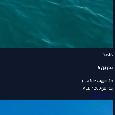
Yacht
مارين 4
15
ضيوف
•
55
قدم
يبدأ من
1200 AED
عرض التفاصيل