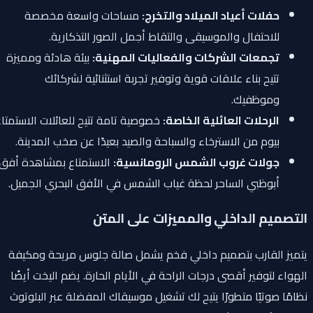
حفلات أعياد الميلاد والتخرج:
مساحات واسعة مخصصة
للاحتفال والموسيقى والتقاط أجمل الصور التذكارية.
تجمعات الشركات والفعاليات المهنية:
بيئة هادئة ومميزة
تتيح بناء علاقات قوية وتوفير تجربة استثنائية لشركائك
وموظفيك.
الرحلات العائلية الخاصة:
خصوصية تامة تتيح للعائلات الاستمتاع
بيوم من الاسترخاء والسباحة والصيد بعيدًا عن صخب المدينة.
جولات غروب الشمس الرومانسية:
الاستمتاع بمشاهدة أفق
أبوظبي الساحر لحظة غياب الشمس في الأفق البحري الجميل.
التصميم الداخلي والمميزات على المتن
يتميز القارب بتصميم داخلي فخم يشمل صالة جلوس مريحة ومكيفة
الهواء لتوفير أقصى درجات الراحة في الأيام الحارة. يضم اليخت أيضًا
نظامًا صوتيًا متطورًا يتيح لك تشغيل موسيقاك المفضلة عبر البلوتوث