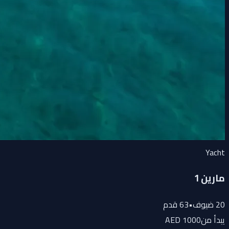
Yacht
مارين 1
20
ضيوف
•
63
قدم
يبدأ من
1000 AED