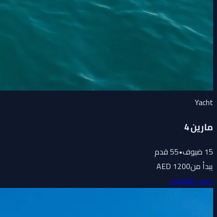
Yacht
مارين 4
15
ضيوف
•
55
قدم
يبدأ من
1200 AED
عرض التفاصيل