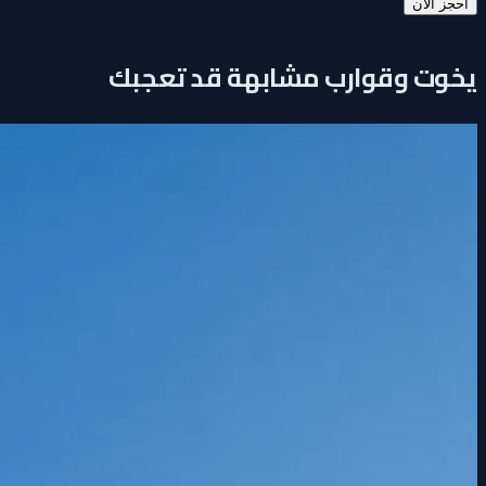
احجز الآن
يخوت وقوارب مشابهة قد تعجبك