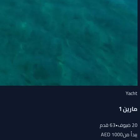
Yacht
مارين 1
20
ضيوف
•
63
قدم
يبدأ من
1000 AED