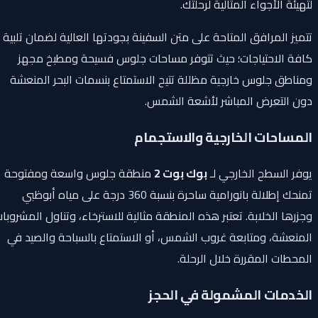
لتهيئة الأجواء المثالية لرحلتك.
تتميز المرافق المتاحة على متن السفينة بجودتها العالية لضمان تلبية
كافة الاحتياجات؛ حيث تتوفر مساحات جلوس فسيحة ومطبخ مجهز
ومناطق جلوس خارجية مظللة تتيح الاستمتاع بنسمات البحر المنعشة
دون التعرض المباشر لأشعة الشمس.
المساحات الخارجية والاستجمام
يوفر السطح الخارجي لـ
بوك بوت 2
منطقة جلوس واسعة ومفتوحة
تمنحك إطلالة بانورامية ساحرة بنسبة 360 درجة على مياه أبوظبي
وجزرها الخلابة. تعتبر هذه المنطقة مثالية للاسترخاء، وتناول المشروبات
المنعشة، ومتابعة غروب الشمس، أو الاستمتاع بالسباحة والصيد في
المحطات المقررة خلال الرحلة.
الخدمات المشمولة في الحجز