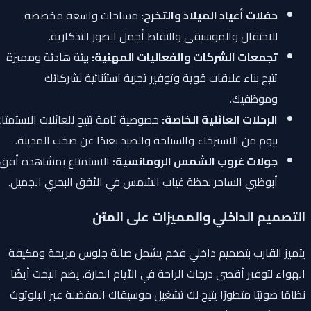
حفلات أعياد الميلاد والتخرج:
مساحات واسعة مخصصة
للاحتفال والموسيقى والتقاط أجمل الصور التذكارية.
تجمعات الشركات والفعاليات المهنية:
بيئة هادئة ومميزة
تتيح بناء علاقات قوية وتوفير تجربة استثنائية لشركائك
وموظفيك.
الرحلات العائلية الخاصة:
خصوصية تامة تتيح للعائلات الاستمتاع
بيوم من الاسترخاء والسباحة والصيد بعيدًا عن صخب المدينة.
جولات غروب الشمس الرومانسية:
الاستمتاع بمشاهدة أفق
أبوظبي الساحر لحظة غياب الشمس في الأفق البحري الجميل.
التصميم الداخلي والمميزات على المتن
يتميز القارب بتصميم داخلي فخم يشمل صالة جلوس مريحة ومكيفة
الهواء لتوفير أقصى درجات الراحة في الأيام الحارة. يضم اليخت أيضًا
نظامًا صوتيًا متطورًا يتيح لك تشغيل موسيقاك المفضلة عبر البلوتوث