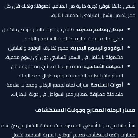
نسعى دائمًا لتوفير تجربة خالية من المتاعب لضيوفنا؛ ولذلك فإن كل
حجز يتضمن بشكل افتراضي الخدمات التالية:
قبطان وطاقم محترف:
طاقم ذو خبرة عالية ومرخص بالكامل
يتولى قيادة اليخت وتلبية احتياجات السلامة والراحة.
الوقود والرسوم البحرية:
جميع تكاليف الوقود والتشغيل
مشمولة بالكامل في السعر الأساسي دون أي رسوم مخفية.
الضيافة الأساسية:
مياه شرب باردة، ثلج، ومجموعة من
المشروبات الغازية الخفيفة متوفرة طوال مدة الرحلة.
أدوات السلامة:
سترات نجاة لجميع الركاب ومعدات سلامة
متكاملة مطابقة لمعايير خفر السواحل في دولة الإمارات.
مسار الرحلة المقترح وجولات الاستكشاف
تبدأ رحلتنا من مارينا أبوظبي المتميزة، حيث يمكنك الاختيار من بين عدة
مسارات رائعة لاستكشاف معالم أبوظبي البحرية الساحرة. تشمل