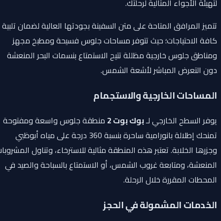
لتهيئة الأجواء المثالية لرحلتك.
تتميز المرافق المتاحة على متن السفينة بجودتها العالية لضمان تلبية
كافة الاحتياجات؛ حيث تتوفر مساحات جلوس فسيحة ومطبخ مجهز
ومناطق جلوس خارجية مظللة تتيح الاستمتاع بنسمات البحر المنعشة
دون التعرض المباشر لأشعة الشمس.
المساحات الخارجية والاستجمام
يوفر السطح الخارجي لـ
بوك بوت 2
منطقة جلوس واسعة ومفتوحة
تمنحك إطلالة بانورامية ساحرة بنسبة 360 درجة على مياه أبوظبي
وجزرها الخلابة. تعتبر هذه المنطقة مثالية للاسترخاء، وتناول المشروبات
المنعشة، ومتابعة غروب الشمس، أو الاستمتاع بالسباحة والصيد في
المحطات المقررة خلال الرحلة.
الخدمات المشمولة في الحجز