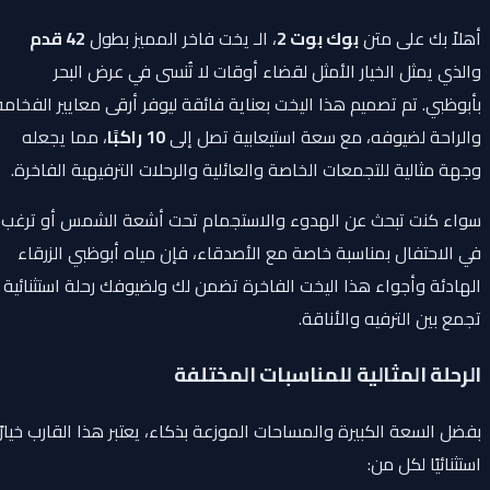
أهلاً بك على متن
بوك بوت 2
، الـ يخت فاخر المميز بطول
42 قدم
والذي يمثل الخيار الأمثل لقضاء أوقات لا تُنسى في عرض البحر
بأبوظبي. تم تصميم هذا اليخت بعناية فائقة ليوفر أرقى معايير الفخامة
والراحة لضيوفه، مع سعة استيعابية تصل إلى
10 راكبًا
، مما يجعله
وجهة مثالية للتجمعات الخاصة والعائلية والرحلات الترفيهية الفاخرة.
سواء كنت تبحث عن الهدوء والاستجمام تحت أشعة الشمس أو ترغب
في الاحتفال بمناسبة خاصة مع الأصدقاء، فإن مياه أبوظبي الزرقاء
الهادئة وأجواء هذا اليخت الفاخرة تضمن لك ولضيوفك رحلة استثنائية
تجمع بين الترفيه والأناقة.
الرحلة المثالية للمناسبات المختلفة
بفضل السعة الكبيرة والمساحات الموزعة بذكاء، يعتبر هذا القارب خيارًا
استثنائيًا لكل من: