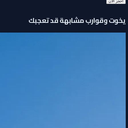
احجز الآن
يخوت وقوارب مشابهة قد تعجبك