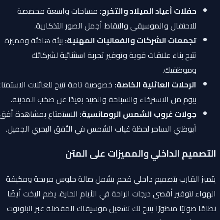
حفلات أعياد الميلاد والتخرج:
مساحات واسعة مخصصة
للاحتفال والموسيقى والتقاط أجمل الصور التذكارية.
تجمعات الشركات والفعاليات المهنية:
بيئة هادئة ومميزة
تتيح بناء علاقات قوية وتوفير تجربة استثنائية لشركائك
وموظفيك.
الرحلات العائلية الخاصة:
خصوصية تامة تتيح للعائلات الاستمتاع
بيوم من الاسترخاء والسباحة والصيد بعيدًا عن صخب المدينة.
جولات غروب الشمس الرومانسية:
الاستمتاع بمشاهدة أفق
أبوظبي الساحر لحظة غياب الشمس في الأفق البحري الجميل.
التصميم الداخلي والمميزات على المتن
يتميز القارب بتصميم داخلي فخم يشمل صالة جلوس مريحة ومكيفة
الهواء لتوفير أقصى درجات الراحة في الأيام الحارة. يضم اليخت أيضًا
نظامًا صوتيًا متطورًا يتيح لك تشغيل موسيقاك المفضلة عبر البلوتوث