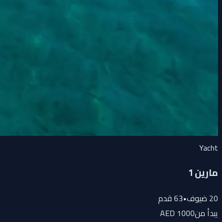
Yacht
مارين 1
20
ضيوف
•
63
قدم
يبدأ من
1000 AED