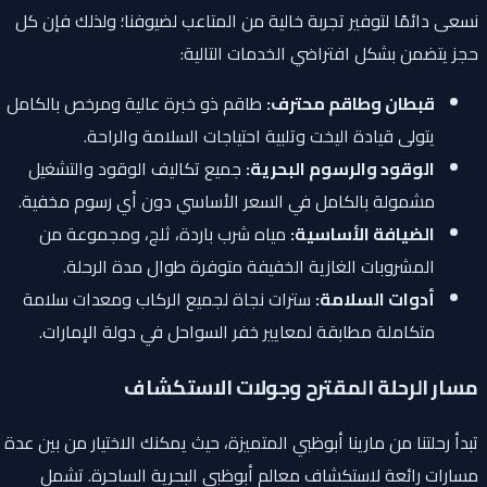
نسعى دائمًا لتوفير تجربة خالية من المتاعب لضيوفنا؛ ولذلك فإن كل
حجز يتضمن بشكل افتراضي الخدمات التالية:
قبطان وطاقم محترف:
طاقم ذو خبرة عالية ومرخص بالكامل
يتولى قيادة اليخت وتلبية احتياجات السلامة والراحة.
الوقود والرسوم البحرية:
جميع تكاليف الوقود والتشغيل
مشمولة بالكامل في السعر الأساسي دون أي رسوم مخفية.
الضيافة الأساسية:
مياه شرب باردة، ثلج، ومجموعة من
المشروبات الغازية الخفيفة متوفرة طوال مدة الرحلة.
أدوات السلامة:
سترات نجاة لجميع الركاب ومعدات سلامة
متكاملة مطابقة لمعايير خفر السواحل في دولة الإمارات.
مسار الرحلة المقترح وجولات الاستكشاف
تبدأ رحلتنا من مارينا أبوظبي المتميزة، حيث يمكنك الاختيار من بين عدة
مسارات رائعة لاستكشاف معالم أبوظبي البحرية الساحرة. تشمل