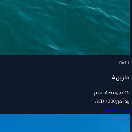
Yacht
مارين 4
15
ضيوف
•
55
قدم
يبدأ من
1200 AED
عرض التفاصيل