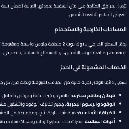
تتميز المرافق المتاحة على متن السفينة بجودتها العالية لضمان تلب
التعرض المباشر لأشعة الشمس.
المساحات الخارجية والاستجمام
يوفر السطح الخارجي لـ
بوك بوت 2
المنعشة، ومتابعة غروب الشمس، أو الاستمتاع بالسباحة والصيد في ال
الخدمات المشمولة في الحجز
نسعى دائمًا لتوفير تجربة خالية من المتاعب لضيوفنا؛ ولذلك فإن كل ح
قبطان وطاقم محترف:
طاقم ذو خبرة عالية ومرخص بالكامل يتو
الوقود والرسوم البحرية:
جميع تكاليف الوقود والتشغيل مشم
الضيافة الأساسية:
مياه شرب باردة، ثلج، ومجموعة من المشرو
أدوات السلامة:
سترات نجاة لجميع الركاب ومعدات سلامة متكا