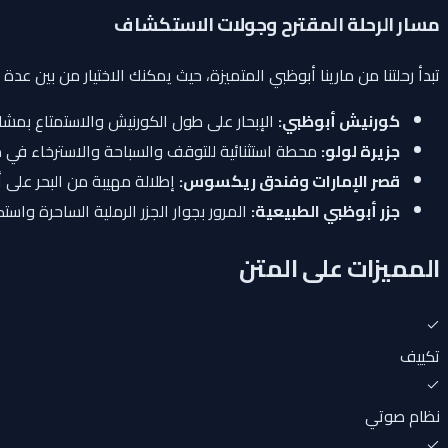
مسار الرحلة المقترح وجولات الاستكشاف
تبدأ رحلتنا من مارينا أبوظبي المتميزة، حيث يمكنك الاختيار من بين 
كورنيش أبوظبي:
الإبحار على طول الكورنيش والاستمتاع بمش
جزيرة لولو:
محطة استثنائية للتوقف والسباحة والاسترخاء في م
قصر الإمارات وفندق ريكسوس:
إطلالة مهيبة من البحر على أ
جزر أبوظبي الطبيعية:
المرور بجوار الجزر الرملية الساحرة واست
المميزات على المتن
تكييف
نظام صوتي