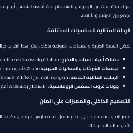
سواء كنت تبحث عن الهدوء والاستجمام تحت أشعة الشمس أو ترغب في ا
تجمع بين الترفيه والأناقة.
الرحلة المثالية للمناسبات المختلفة
بفضل السعة الكبيرة والمساحات الموزعة بذكاء، يعتبر هذا القارب خيارًا ا
حفلات أعياد الميلاد والتخرج:
مساحات واسعة مخصصة للاحتفال 
تجمعات الشركات والفعاليات المهنية:
بيئة هادئة ومميزة تت
الرحلات العائلية الخاصة:
خصوصية تامة تتيح للعائلات الاستمتاع
جولات غروب الشمس الرومانسية:
الاستمتاع بمشاهدة أفق 
التصميم الداخلي والمميزات على المتن
يتميز القارب بتصميم داخلي فخم يشمل صالة جلوس مريحة ومكيفة الهواء 
الأجواء المثالية لرحلتك.