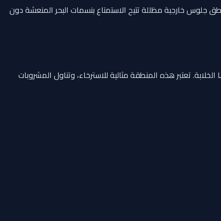
طق جلوس خارجية مظللة تتيح الاستمتاع بنسمات البحر المنعشة دون
احرة بنسبة 360 درجة على مياه أبوظبي وجزرها الخلابة. تعتبر هذه المنطقة مثالية للاسترخاء، وتناول المشروبات