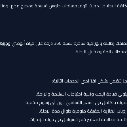
ية كافة الاحتياجات؛ حيث تتوفر مساحات جلوس فسيحة ومطبخ مجهز ومنا
منطقة جلوس واسعة ومفتوحة تمنحك إطلالة بانورامية س
محطات المقررة خلال الرحلة.
جز يتضمن بشكل افتراضي الخدمات التالية:
لى قيادة اليخت وتلبية احتياجات السلامة والراحة.
ولة بالكامل في السعر الأساسي دون أي رسوم مخفية.
بات الغازية الخفيفة متوفرة طوال مدة الرحلة.
ملة مطابقة لمعايير خفر السواحل في دولة الإمارات.