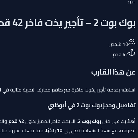
10
+
بوك بوت 2 – تأجير يخت فاخر 42 قدم في أبوظبي
10
شخص
42
قدم
عن هذا القارب
استمتع بخدمة تأجير يخوت فاخرة مع طاقم محترف، لتجربة مثالية في الم
تفاصيل وحجز بوك بوت 2 في أبوظبي
أهلاً بك على متن
بوك بوت 2
، الـ يخت فاخر المميز بطول
42 قدم
والذي
لضيوفه، مع سعة استيعابية تصل إلى
10 راكبًا
، مما يجعله وجهة مثالية