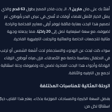
أهلاً بك على متن
مارين 1
، الـ يخت فاخر المميز بطول
63 قدم
والذي
يمثل الخيار الأمثل لقضاء أوقات لا تُنسى في عرض البحر بأبوظبي. تم
تصميم هذا اليخت بعناية فائقة ليوفر أرقى معايير الفخامة والراحة
لضيوفه، مع سعة استيعابية تصل إلى
20 راكبًا
، مما يجعله وجهة
مثالية للتجمعات الخاصة والعائلية والرحلات الترفيهية الفاخرة.
سواء كنت تبحث عن الهدوء والاستجمام تحت أشعة الشمس أو ترغب
في الاحتفال بمناسبة خاصة مع الأصدقاء، فإن مياه أبوظبي الزرقاء
الهادئة وأجواء هذا اليخت الفاخرة تضمن لك ولضيوفك رحلة استثنائية
تجمع بين الترفيه والأناقة.
الرحلة المثالية للمناسبات المختلفة
بفضل السعة الكبيرة والمساحات الموزعة بذكاء، يعتبر هذا القارب خيارًا
استثنائيًا لكل من: