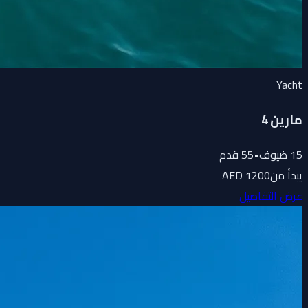
Yacht
مارين 4
15
ضيوف
•
55
قدم
يبدأ من
1200 AED
عرض التفاصيل