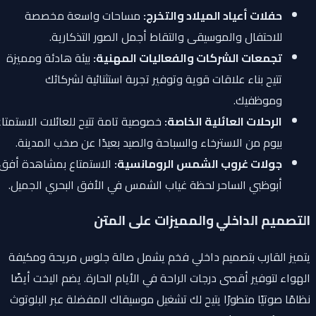
حفلات أعياد الميلاد والتخرج:
مساحات واسعة مخصصة
للاحتفال والموسيقى والتقاط أجمل الصور التذكارية.
تجمعات الشركات والفعاليات المهنية:
بيئة هادئة ومميزة
تتيح بناء علاقات قوية وتوفير تجربة استثنائية لشركائك
وموظفيك.
الرحلات العائلية الخاصة:
خصوصية تامة تتيح للعائلات الاستمتاع
بيوم من الاسترخاء والسباحة والصيد بعيدًا عن صخب المدينة.
جولات غروب الشمس الرومانسية:
الاستمتاع بمشاهدة أفق
أبوظبي الساحر لحظة غياب الشمس في الأفق البحري الجميل.
التصميم الداخلي والمميزات على المتن
يتميز القارب بتصميم داخلي فخم يشمل صالة جلوس مريحة ومكيفة
الهواء لتوفير أقصى درجات الراحة في الأيام الحارة. يضم اليخت أيضًا
نظامًا صوتيًا متطورًا يتيح لك تشغيل موسيقاك المفضلة عبر البلوتوث