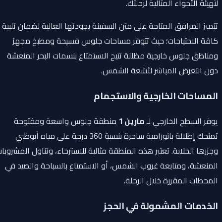
لتهيئة الأجواء المثالية لرحلتك.
تتميز المرافق المتاحة على متن السفينة بجودتها العالية لضمان تلبية
كافة الاحتياجات؛ حيث تتوفر مساحات جلوس فسيحة ومطبخ مجهز
ومناطق جلوس خارجية مظللة تتيح الاستمتاع بنسمات البحر المنعشة
دون التعرض المباشر لأشعة الشمس.
المساحات الخارجية والاستجمام
يوفر السطح الخارجي لـ
مارين 1
منطقة جلوس واسعة ومفتوحة
تمنحك إطلالة بانورامية ساحرة بنسبة 360 درجة على مياه أبوظبي
وجزرها الخلابة. تعتبر هذه المنطقة مثالية للاسترخاء، وتناول المشروبات
المنعشة، ومتابعة غروب الشمس، أو الاستمتاع بالسباحة والصيد في
المحطات المقررة خلال الرحلة.
الخدمات المشمولة في الحجز