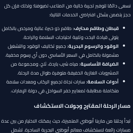
نسعى دائمًا لتوفير تجربة خالية من المتاعب لضيوفنا؛ ولذلك فإن كل
حجز يتضمن بشكل افتراضي الخدمات التالية:
قبطان وطاقم محترف:
طاقم ذو خبرة عالية ومرخص بالكامل
يتولى قيادة اليخت وتلبية احتياجات السلامة والراحة.
الوقود والرسوم البحرية:
جميع تكاليف الوقود والتشغيل
مشمولة بالكامل في السعر الأساسي دون أي رسوم مخفية.
الضيافة الأساسية:
مياه شرب باردة، ثلج، ومجموعة من
المشروبات الغازية الخفيفة متوفرة طوال مدة الرحلة.
أدوات السلامة:
سترات نجاة لجميع الركاب ومعدات سلامة
متكاملة مطابقة لمعايير خفر السواحل في دولة الإمارات.
مسار الرحلة المقترح وجولات الاستكشاف
تبدأ رحلتنا من مارينا أبوظبي المتميزة، حيث يمكنك الاختيار من بين عدة
مسارات رائعة لاستكشاف معالم أبوظبي البحرية الساحرة. تشمل