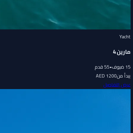
Yacht
مارين 4
15
ضيوف
•
55
قدم
يبدأ من
1200 AED
عرض التفاصيل