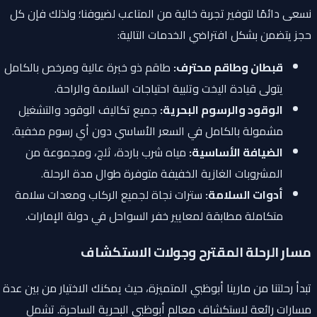
نسعى دائمًا لتوفير تجربة خالية من المتاعب لضيوفنا؛ ولذلك فإن كل
حجز يتضمن بشكل افتراضي الخدمات التالية:
قبطان وطاقم محترف:
طاقم ذو خبرة عالية ومرخص بالكامل
يتولى قيادة اليخت وتلبية احتياجات السلامة والراحة.
الوقود والرسوم البحرية:
جميع تكاليف الوقود والتشغيل
مشمولة بالكامل في السعر الأساسي دون أي رسوم مخفية.
الضيافة الأساسية:
مياه شرب باردة، ثلج، ومجموعة من
المشروبات الغازية الخفيفة متوفرة طوال مدة الرحلة.
أدوات السلامة:
سترات نجاة لجميع الركاب ومعدات سلامة
متكاملة مطابقة لمعايير خفر السواحل في دولة الإمارات.
مسار الرحلة المقترح وجولات الاستكشاف
تبدأ رحلتنا من مارينا أبوظبي المتميزة، حيث يمكنك الاختيار من بين عدة
مسارات رائعة لاستكشاف معالم أبوظبي البحرية الساحرة. تشمل