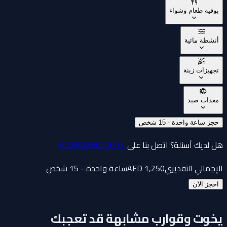
بوفيه طعام وشواء
أنشطة مائية
تجهيزات زينة
معدات صيد
حجز ساعة واحدة - 15 شخص
هل لديك أسئلة؟ اتصل بنا على
+971 800 888 000
الإجمالي التقديري
1,250
AED
ساعة واحدة - 15 شخص
احجز الآن
يخوت وقوارب مشابهة قد تعجبك