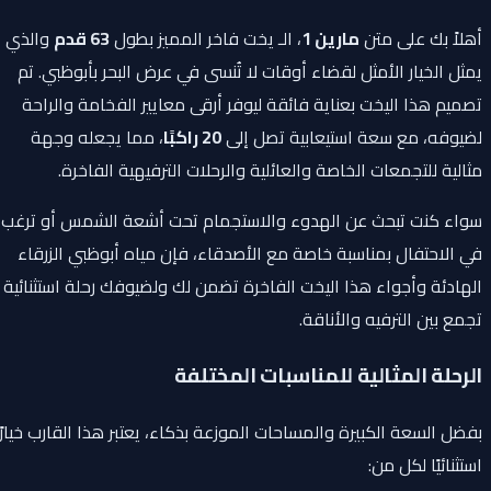
أهلاً بك على متن
مارين 1
، الـ يخت فاخر المميز بطول
63 قدم
والذي
يمثل الخيار الأمثل لقضاء أوقات لا تُنسى في عرض البحر بأبوظبي. تم
تصميم هذا اليخت بعناية فائقة ليوفر أرقى معايير الفخامة والراحة
لضيوفه، مع سعة استيعابية تصل إلى
20 راكبًا
، مما يجعله وجهة
مثالية للتجمعات الخاصة والعائلية والرحلات الترفيهية الفاخرة.
سواء كنت تبحث عن الهدوء والاستجمام تحت أشعة الشمس أو ترغب
في الاحتفال بمناسبة خاصة مع الأصدقاء، فإن مياه أبوظبي الزرقاء
الهادئة وأجواء هذا اليخت الفاخرة تضمن لك ولضيوفك رحلة استثنائية
تجمع بين الترفيه والأناقة.
الرحلة المثالية للمناسبات المختلفة
بفضل السعة الكبيرة والمساحات الموزعة بذكاء، يعتبر هذا القارب خيارًا
استثنائيًا لكل من: