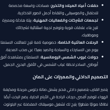
حفلات أعياد الميلاد والتخرج:
مساحات واسعة مخصصة
للاحتفال والموسيقى والتقاط أجمل الصور التذكارية.
تجمعات الشركات والفعاليات المهنية:
بيئة هادئة ومميزة
تتيح بناء علاقات قوية وتوفير تجربة استثنائية لشركائك
وموظفيك.
الرحلات العائلية الخاصة:
خصوصية تامة تتيح للعائلات الاستمتاع
بيوم من الاسترخاء والسباحة والصيد بعيدًا عن صخب المدينة.
جولات غروب الشمس الرومانسية:
الاستمتاع بمشاهدة أفق
أبوظبي الساحر لحظة غياب الشمس في الأفق البحري الجميل.
التصميم الداخلي والمميزات على المتن
يتميز القارب بتصميم داخلي فخم يشمل صالة جلوس مريحة ومكيفة
الهواء لتوفير أقصى درجات الراحة في الأيام الحارة. يضم اليخت أيضًا
نظامًا صوتيًا متطورًا يتيح لك تشغيل موسيقاك المفضلة عبر البلوتوث