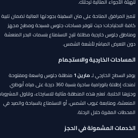
لتهيئة الأجواء المثالية لرحلتك.
تتميز المرافق المتاحة على متن السفينة بجودتها العالية لضمان تلبية
كافة الاحتياجات؛ حيث تتوفر مساحات جلوس فسيحة ومطبخ مجهز
ومناطق جلوس خارجية مظللة تتيح الاستمتاع بنسمات البحر المنعشة
دون التعرض المباشر لأشعة الشمس.
المساحات الخارجية والاستجمام
يوفر السطح الخارجي لـ
مارين 1
منطقة جلوس واسعة ومفتوحة
تمنحك إطلالة بانورامية ساحرة بنسبة 360 درجة على مياه أبوظبي
وجزرها الخلابة. تعتبر هذه المنطقة مثالية للاسترخاء، وتناول المشروبات
المنعشة، ومتابعة غروب الشمس، أو الاستمتاع بالسباحة والصيد في
المحطات المقررة خلال الرحلة.
الخدمات المشمولة في الحجز