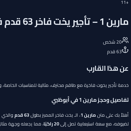
11
+
مارين 1 – تأجير يخت فاخر 63 قدم في أبوظبي
20
شخص
63
قدم
عن هذا القارب
خدمة تأجير يخوت فاخرة مع طاقم محترف، مثالية للمناسبات الخاصة، وفع
تفاصيل وحجز مارين 1 في أبوظبي
أهلاً بك على متن
مارين 1
، الـ يخت فاخر المميز بطول
63 قدم
والذي يم
لضيوفه، مع سعة استيعابية تصل إلى
20 راكبًا
، مما يجعله وجهة مثالية