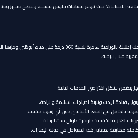
ية كافة الاحتياجات؛ حيث تتوفر مساحات جلوس فسيحة ومطبخ مجهز ومنا
منطقة جلوس واسعة ومفتوحة تمنحك إطلالة بانورامية ساحر
قررة خلال الرحلة.
جز يتضمن بشكل افتراضي الخدمات التالية:
لى قيادة اليخت وتلبية احتياجات السلامة والراحة.
ولة بالكامل في السعر الأساسي دون أي رسوم مخفية.
بات الغازية الخفيفة متوفرة طوال مدة الرحلة.
ملة مطابقة لمعايير خفر السواحل في دولة الإمارات.