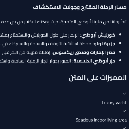
مسار الرحلة المقترح وجولات الاستكشاف
تبدأ رحلتنا من مارينا أبوظبي المتميزة، حيث يمكنك الاختيار من بين 
كورنيش أبوظبي:
الإبحار على طول الكورنيش والاستمتاع بمش
جزيرة لولو:
محطة استثنائية للتوقف والسباحة والاسترخاء في م
قصر الإمارات وفندق ريكسوس:
إطلالة مهيبة من البحر على أ
جزر أبوظبي الطبيعية:
المرور بجوار الجزر الرملية الساحرة واست
المميزات على المتن
Luxury yacht
Spacious indoor living area