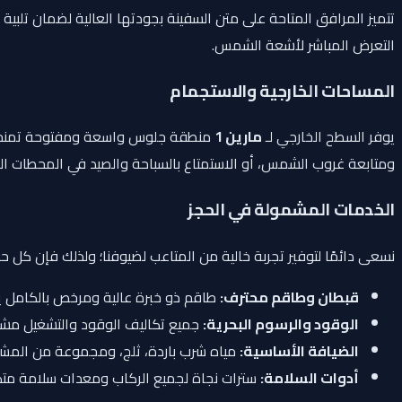
تتميز المرافق المتاحة على متن السفينة بجودتها العالية لضمان تلب
التعرض المباشر لأشعة الشمس.
المساحات الخارجية والاستجمام
يوفر السطح الخارجي لـ
مارين 1
ومتابعة غروب الشمس، أو الاستمتاع بالسباحة والصيد في المحطات الم
الخدمات المشمولة في الحجز
نسعى دائمًا لتوفير تجربة خالية من المتاعب لضيوفنا؛ ولذلك فإن كل ح
قبطان وطاقم محترف:
طاقم ذو خبرة عالية ومرخص بالكامل يتو
الوقود والرسوم البحرية:
جميع تكاليف الوقود والتشغيل مشم
الضيافة الأساسية:
مياه شرب باردة، ثلج، ومجموعة من المشرو
أدوات السلامة:
سترات نجاة لجميع الركاب ومعدات سلامة متكا