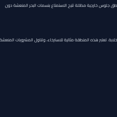
طق جلوس خارجية مظللة تتيح الاستمتاع بنسمات البحر المنعشة دون
ة بنسبة 360 درجة على مياه أبوظبي وجزرها الخلابة. تعتبر هذه المنطقة مثالية للاسترخاء، وتناول المشروبات المنعشة