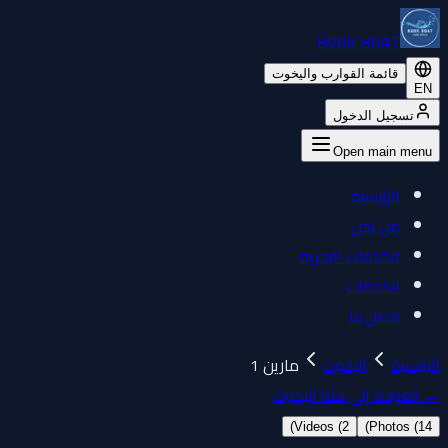
BOOK BOAT
قائمة القوارب واليخوت
EN
تسجيل الدخول
Open main menu
الرئيسية
من نحن
الخدمات البحرية
الخدمات
اتصل بنا
الرئيسية
اليخوت
مارين 1
←
العودة إلى فئة اليخوت
)
Videos (
2
)
Photos (
14