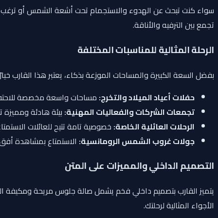
سواء كنت تبحث عن الهدوء والاستجمام تحت أشعة الشمس أو ترغب في ا
تجمع بين الترفيه والأناقة.
الرحلة المثالية للمناسبات المختلفة
بفضل السعة الكبيرة والمساحات الموزعة بذكاء، يعتبر هذا القارب خيارًا ا
حفلات أعياد الميلاد والتخرج:
مساحات واسعة مخصصة للاحتفال 
تجمعات الشركات والفعاليات المهنية:
بيئة هادئة ومميزة تت
الرحلات العائلية الخاصة:
خصوصية تامة تتيح للعائلات الاستمتاع
جولات غروب الشمس الرومانسية:
الاستمتاع بمشاهدة أفق 
التصميم الداخلي والمميزات على المتن
يتميز القارب بتصميم داخلي فخم يشمل صالة جلوس مريحة ومكيفة الهواء 
الأجواء المثالية لرحلتك.