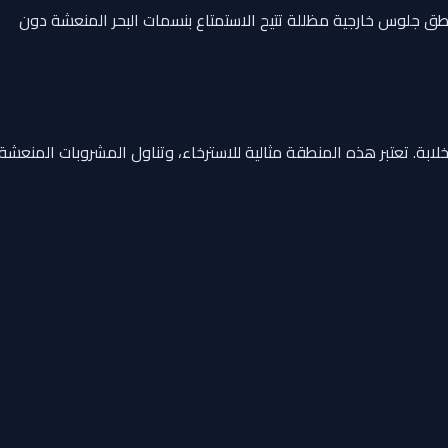
طق جلوس خارجية مظللة تتيح الاستمتاع بنسمات البحر المنعشة دون
ة بنسبة 360 درجة على مياه أبوظبي وجزرها الخلابة. تعتبر هذه المنطقة مثالية للاسترخاء، وتناول المشروبات المنعشة