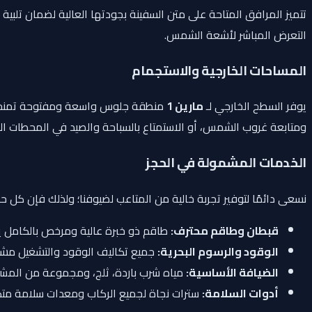
تتميز المرافق المتاحة على متن السفينة بجودتها العالية لضمان تلب
التعرض المباشر لأشعة الشمس.
المساحات الخارجية والاستجمام
يوفر السطح الخارجي لـ
مارين 1
ومتابعة غروب الشمس، أو الاستمتاع بالسباحة والصيد في المحطات الم
الخدمات المشمولة في الحجز
نسعى دائمًا لتوفير تجربة خالية من المتاعب لضيوفنا؛ ولذلك فإن كل ح
قبطان وطاقم محترف:
طاقم ذو خبرة عالية ومرخص بالكامل يتو
الوقود والرسوم البحرية:
جميع تكاليف الوقود والتشغيل مشم
الضيافة الأساسية:
مياه شرب باردة، ثلج، ومجموعة من المشرو
أدوات السلامة:
سترات نجاة لجميع الركاب ومعدات سلامة متكا