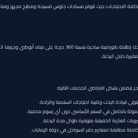
ية كافة الاحتياجات؛ حيث تتوفر مساحات جلوس فسيحة ومطبخ مجهز ومنا
منطقة جلوس واسعة ومفتوحة تمنحك إطلالة بانورامية ساحر
قررة خلال الرحلة.
جز يتضمن بشكل افتراضي الخدمات التالية:
لى قيادة اليخت وتلبية احتياجات السلامة والراحة.
ولة بالكامل في السعر الأساسي دون أي رسوم مخفية.
بات الغازية الخفيفة متوفرة طوال مدة الرحلة.
ملة مطابقة لمعايير خفر السواحل في دولة الإمارات.