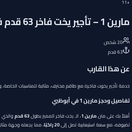
11
+
مارين 1 – تأجير يخت فاخر 63 قدم في أبوظبي
20
شخص
63
قدم
عن هذا القارب
خدمة تأجير يخوت فاخرة مع طاقم محترف، مثالية للمناسبات الخاصة، وفع
تفاصيل وحجز مارين 1 في أبوظبي
أهلاً بك على متن
مارين 1
، الـ يخت فاخر المميز بطول
63 قدم
والذي يم
لضيوفه، مع سعة استيعابية تصل إلى
20 راكبًا
، مما يجعله وجهة مثالية