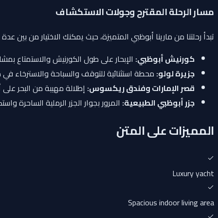
مسار الرحلة المقترح وجولات الاستكشاف
تبدأ رحلتنا من مارينا أبوظبي المتميزة، حيث يمكنك الاختيار من بين 
كورنيش أبوظبي:
الإبحار على طول الكورنيش والاستمتاع بمش
جزيرة لولو:
محطة استثنائية للتوقف والسباحة والاسترخاء في م
قصر الإمارات وفندق ريكسوس:
إطلالة مهيبة من البحر على أ
جزر أبوظبي الطبيعية:
المرور بجوار الجزر الرملية الساحرة واست
المميزات على المتن
Luxury yacht
Spacious indoor living area