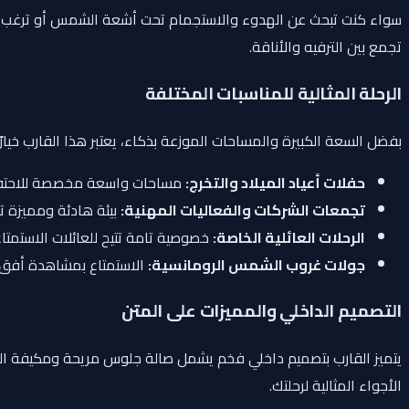
سواء كنت تبحث عن الهدوء والاستجمام تحت أشعة الشمس أو ترغب في ا
تجمع بين الترفيه والأناقة.
الرحلة المثالية للمناسبات المختلفة
بفضل السعة الكبيرة والمساحات الموزعة بذكاء، يعتبر هذا القارب خيارًا ا
حفلات أعياد الميلاد والتخرج:
مساحات واسعة مخصصة للاحتفال 
تجمعات الشركات والفعاليات المهنية:
بيئة هادئة ومميزة تت
الرحلات العائلية الخاصة:
خصوصية تامة تتيح للعائلات الاستمتاع
جولات غروب الشمس الرومانسية:
الاستمتاع بمشاهدة أفق 
التصميم الداخلي والمميزات على المتن
يتميز القارب بتصميم داخلي فخم يشمل صالة جلوس مريحة ومكيفة الهواء 
الأجواء المثالية لرحلتك.