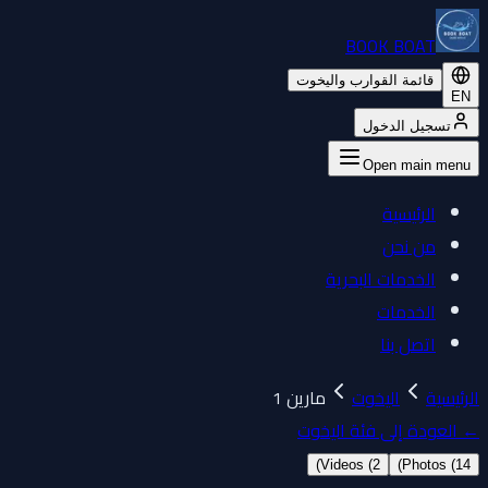
BOOK BOAT
قائمة القوارب واليخوت
EN
تسجيل الدخول
Open main menu
الرئيسية
من نحن
الخدمات البحرية
الخدمات
اتصل بنا
الرئيسية
اليخوت
مارين 1
←
العودة إلى فئة اليخوت
)
Videos (
2
)
Photos (
14