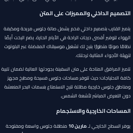
التصميم الداخلي والمميزات على المتن
يتميز القارب بتصميم داخلي فخم يشمل صالة جلوس مريحة ومكيفة
الهواء لتوفير أقصى درجات الراحة في الأيام الحارة. يضم اليخت أيضًا
نظامًا صوتيًا متطورًا يتيح لك تشغيل موسيقاك المفضلة عبر البلوتوث
لتهيئة الأجواء المثالية لرحلتك.
تتميز المرافق المتاحة على متن السفينة بجودتها العالية لضمان تلبية
كافة الاحتياجات؛ حيث تتوفر مساحات جلوس فسيحة ومطبخ مجهز
ومناطق جلوس خارجية مظللة تتيح الاستمتاع بنسمات البحر المنعشة
دون التعرض المباشر لأشعة الشمس.
المساحات الخارجية والاستجمام
يوفر السطح الخارجي لـ
مارين 10
منطقة جلوس واسعة ومفتوحة