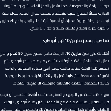
درجات الراحة والخصوصية. كما يشمل الحجز الماء، الثلج، والمشروبات
الغازية مجانًا لضمان تجربة منعشة وممتعة طوال الرحلة. سواء كنت
تبحث عن رحلة نهارية مميزة أو أمسية أنيقة على البحر، يقدم لك مارين
5 تجربة بحرية راقية بإطلالات خلابة وأجواء لا تُنسى.
تفاصيل وحجز مارين 10 في أبوظبي
أهلاً بك على متن
مارين 10
، الـ يخت فاخر المميز بطول
90 قدم
والذي
يمثل الخيار الأمثل لقضاء أوقات لا تُنسى في عرض البحر بأبوظبي. تم
تصميم هذا اليخت بعناية فائقة ليوفر أرقى معايير الفخامة والراحة
لضيوفه، مع سعة استيعابية تصل إلى
120 راكبًا
، مما يجعله وجهة
مثالية للتجمعات الخاصة والعائلية والرحلات الترفيهية الفاخرة.
سواء كنت تبحث عن الهدوء والاستجمام تحت أشعة الشمس أو ترغب
في الاحتفال بمناسبة خاصة مع الأصدقاء، فإن مياه أبوظبي الزرقاء
الهادئة وأجواء هذا اليخت الفاخرة تضمن لك ولضيوفك رحلة استثنائية