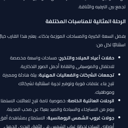
تجمع بين الترفيه والأناقة.
الرحلة المثالية للمناسبات المختلفة
بفضل السعة الكبيرة والمساحات الموزعة بذكاء، يعتبر هذا القارب خيارًا
استثنائيًا لكل من:
حفلات أعياد الميلاد والتخرج:
مساحات واسعة مخصصة
للاحتفال والموسيقى والتقاط أجمل الصور التذكارية.
تجمعات الشركات والفعاليات المهنية:
بيئة هادئة ومميزة
تتيح بناء علاقات قوية وتوفير تجربة استثنائية لشركائك
وموظفيك.
الرحلات العائلية الخاصة:
خصوصية تامة تتيح للعائلات الاستمتاع
بيوم من الاسترخاء والسباحة والصيد بعيدًا عن صخب المدينة.
جولات غروب الشمس الرومانسية:
الاستمتاع بمشاهدة أفق
أبوظبي الساحر لحظة غياب الشمس في الأفق البحري الجميل.