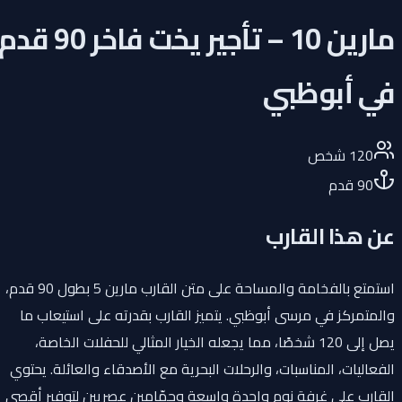
مارين 10 – تأجير يخت فاخر 90 قدم
في أبوظبي
120
شخص
90
قدم
عن هذا القارب
استمتع بالفخامة والمساحة على متن القارب مارين 5 بطول 90 قدم،
والمتمركز في مرسى أبوظبي. يتميز القارب بقدرته على استيعاب ما
يصل إلى 120 شخصًا، مما يجعله الخيار المثالي للحفلات الخاصة،
الفعاليات، المناسبات، والرحلات البحرية مع الأصدقاء والعائلة. يحتوي
القارب على غرفة نوم واحدة واسعة وحمّامين عصريين لتوفير أقصى