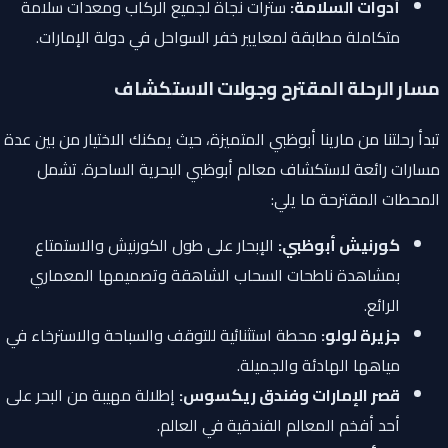
أدوات السلامة:
سترات نجاة لجميع الركاب ومعدات سلامة
متكاملة مطابقة لمعايير خفر السواحل في دولة الإمارات.
مسار الرحلة المقترح وجولات الاستكشاف
تبدأ رحلتنا من مارينا أبوظبي المتميزة، حيث يمكنك الاختيار من بين عدة
مسارات رائعة لاستكشاف معالم أبوظبي البحرية الساحرة. تشمل
المحطات المقترحة ما يلي:
كورنيش أبوظبي:
الإبحار على طول الكورنيش والاستمتاع
بمشاهدة ناطحات السحاب الشاهقة وتصميمها المعماري
الرائع.
جزيرة لولو:
محطة استثنائية للتوقف والسباحة والاسترخاء في
مياهها الهادئة والجميلة.
قصر الإمارات وفندق ريكسوس:
إطلالة مهيبة من البحر على
أحد أفخم المعالم الفندقية في العالم.