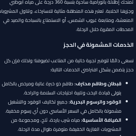
تمنحك إطلالة بانورامية ساحرة بنسبة 360 درجة على مياه أبوظبي
وجزرها الخلابة. تعتبر هذه المنطقة مثالية للاسترخاء، وتناول المشروبات
المنعشة، ومتابعة غروب الشمس، أو الاستمتاع بالسباحة والصيد في
المحطات المقررة خلال الرحلة.
الخدمات المشمولة في الحجز
نسعى دائمًا لتوفير تجربة خالية من المتاعب لضيوفنا؛ ولذلك فإن كل
حجز يتضمن بشكل افتراضي الخدمات التالية:
قبطان وطاقم محترف:
طاقم ذو خبرة عالية ومرخص بالكامل
يتولى قيادة اليخت وتلبية احتياجات السلامة والراحة.
الوقود والرسوم البحرية:
جميع تكاليف الوقود والتشغيل
مشمولة بالكامل في السعر الأساسي دون أي رسوم مخفية.
الضيافة الأساسية:
مياه شرب باردة، ثلج، ومجموعة من
المشروبات الغازية الخفيفة متوفرة طوال مدة الرحلة.