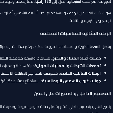
لضيوفه، مع سعة استيعابية تصل إلى
120 راكبًا
، مما يجعله وجهة مثالي
سواء كنت تبحث عن الهدوء والاستجمام تحت أشعة الشمس أو ترغب في ا
تجمع بين الترفيه والأناقة.
الرحلة المثالية للمناسبات المختلفة
بفضل السعة الكبيرة والمساحات الموزعة بذكاء، يعتبر هذا القارب خيارًا ا
حفلات أعياد الميلاد والتخرج:
مساحات واسعة مخصصة للاحتفال 
تجمعات الشركات والفعاليات المهنية:
بيئة هادئة ومميزة تت
الرحلات العائلية الخاصة:
خصوصية تامة تتيح للعائلات الاستمتاع
جولات غروب الشمس الرومانسية:
الاستمتاع بمشاهدة أفق 
التصميم الداخلي والمميزات على المتن
يتميز القارب بتصميم داخلي فخم يشمل صالة جلوس مريحة ومكيفة الهواء 