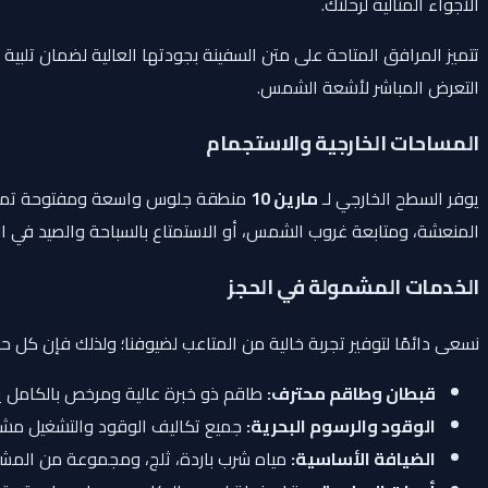
الأجواء المثالية لرحلتك.
تتميز المرافق المتاحة على متن السفينة بجودتها العالية لضمان تلب
التعرض المباشر لأشعة الشمس.
المساحات الخارجية والاستجمام
يوفر السطح الخارجي لـ
مارين 10
المنعشة، ومتابعة غروب الشمس، أو الاستمتاع بالسباحة والصيد في ال
الخدمات المشمولة في الحجز
نسعى دائمًا لتوفير تجربة خالية من المتاعب لضيوفنا؛ ولذلك فإن كل ح
قبطان وطاقم محترف:
طاقم ذو خبرة عالية ومرخص بالكامل يتو
الوقود والرسوم البحرية:
جميع تكاليف الوقود والتشغيل مشم
الضيافة الأساسية:
مياه شرب باردة، ثلج، ومجموعة من المشرو