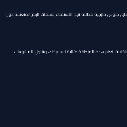
طق جلوس خارجية مظللة تتيح الاستمتاع بنسمات البحر المنعشة دون
ة بنسبة 360 درجة على مياه أبوظبي وجزرها الخلابة. تعتبر هذه المنطقة مثالية للاسترخاء، وتناول المشروبات