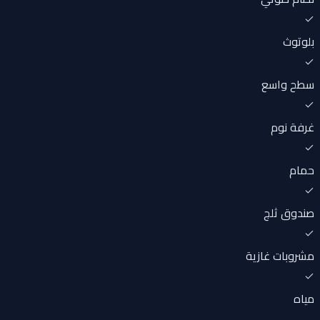
بلوتوث
سطح واسع
غرفة نوم
حمام
صندوق ثلج
مشروبات غازية
مياه