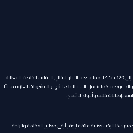
استمتع بالفخامة والمساحة على متن القارب مارين 5 بطول 90 قدم، والمتمركز في مرسى أبوظبي. يتميز القارب بقدرته على استيعاب ما يصل إلى 120 شخصًا، مما يجعله الخيار المثالي للحفلات الخاصة، الفعاليات،
لخصوصية. كما يشمل الحجز الماء، الثلج، والمشروبات الغازية مجانًا
ميم هذا اليخت بعناية فائقة ليوفر أرقى معايير الفخامة والراحة