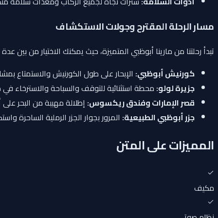
أدوات السلامة:
سترات نجاة لجميع الركاب ومعدات سلامة متكا
مسار الرحلة المقترح وجولات الاستكشاف
تبدأ رحلتنا من مارينا أبوظبي المتميزة، حيث يمكنك الاختيار من بين 
كورنيش أبوظبي:
الإبحار على طول الكورنيش والاستمتاع بمش
جزيرة لولو:
محطة استثنائية للتوقف والسباحة والاسترخاء في م
قصر الإمارات وفندق ريكسوس:
إطلالة مهيبة من البحر على أ
جزر أبوظبي الطبيعية:
المرور بجوار الجزر الرملية الساحرة واست
المميزات على المتن
مكيف
نظام صوتي