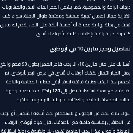
درجات الراحة والخصوصية. كما يشمل الحجز الماء، الثلج، والمشروبات
الغازية مجانًا لضمان تجربة منعشة وممتعة طوال الرحلة. سواء كنت
تبحث عن رحلة نهارية مميزة أو أمسية أنيقة على البحر، يقدم لك مارين
5 تجربة بحرية راقية بإطلالات خلابة وأجواء لا تُنسى.
تفاصيل وحجز مارين 10 في أبوظبي
أهلاً بك على متن
مارين 10
، الـ يخت فاخر المميز بطول
90 قدم
والذي
يمثل الخيار الأمثل لقضاء أوقات لا تُنسى في عرض البحر بأبوظبي. تم
تصميم هذا اليخت بعناية فائقة ليوفر أرقى معايير الفخامة والراحة
لضيوفه، مع سعة استيعابية تصل إلى
120 راكبًا
، مما يجعله وجهة
مثالية للتجمعات الخاصة والعائلية والرحلات الترفيهية الفاخرة.
سواء كنت تبحث عن الهدوء والاستجمام تحت أشعة الشمس أو ترغب
في الاحتفال بمناسبة خاصة مع الأصدقاء، فإن مياه أبوظبي الزرقاء
الهادئة وأجواء هذا اليخت الفاخرة تضمن لك ولضيوفك رحلة استثنائية