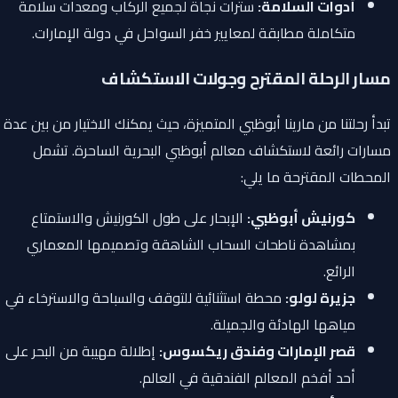
أدوات السلامة:
سترات نجاة لجميع الركاب ومعدات سلامة
متكاملة مطابقة لمعايير خفر السواحل في دولة الإمارات.
مسار الرحلة المقترح وجولات الاستكشاف
تبدأ رحلتنا من مارينا أبوظبي المتميزة، حيث يمكنك الاختيار من بين عدة
مسارات رائعة لاستكشاف معالم أبوظبي البحرية الساحرة. تشمل
المحطات المقترحة ما يلي:
كورنيش أبوظبي:
الإبحار على طول الكورنيش والاستمتاع
بمشاهدة ناطحات السحاب الشاهقة وتصميمها المعماري
الرائع.
جزيرة لولو:
محطة استثنائية للتوقف والسباحة والاسترخاء في
مياهها الهادئة والجميلة.
قصر الإمارات وفندق ريكسوس:
إطلالة مهيبة من البحر على
أحد أفخم المعالم الفندقية في العالم.