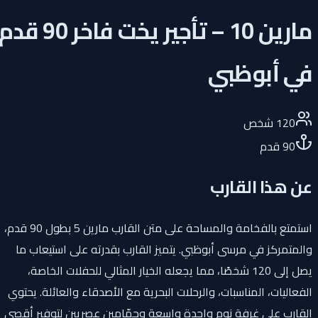
مارين 10 – تأجير يخت فاخر 90 قدم
في أبوظبي
120
شخص
90
قدم
عن هذا القارب
استمتع بالفخامة والمساحة على متن القارب مارين 5 بطول 90 قدم،
والمتمركز في مرسى أبوظبي. يتميز القارب بقدرته على استيعاب ما
يصل إلى 120 شخصًا، مما يجعله الخيار المثالي للحفلات الخاصة،
الفعاليات، المناسبات، والرحلات البحرية مع الأصدقاء والعائلة. يحتوي
القارب على غرفة نوم واحدة واسعة وحمّامين عصريين لتوفير أقصى