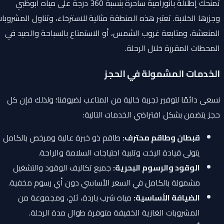
تمنحك إطلالة بانورامية ساحرة بنسبة 360 درجة على مياه أبوظبي
وجزرها الخلابة. تعتبر هذه المنطقة مثالية للاسترخاء، وتناول المشروبات
المنعشة، ومتابعة غروب الشمس، أو الاستمتاع بالسباحة والصيد في
المحطات المقررة خلال الرحلة.
الخدمات المشمولة في الحجز
نسعى دائمًا لتوفير تجربة خالية من المتاعب لضيوفنا؛ ولذلك فإن كل
حجز يتضمن بشكل افتراضي الخدمات التالية:
قبطان وطاقم محترف:
طاقم ذو خبرة عالية ومرخص بالكامل
يتولى قيادة اليخت وتلبية احتياجات السلامة والراحة.
الوقود والرسوم البحرية:
جميع تكاليف الوقود والتشغيل
مشمولة بالكامل في السعر الأساسي دون أي رسوم مخفية.
الضيافة الأساسية:
مياه شرب باردة، ثلج، ومجموعة من
المشروبات الغازية الخفيفة متوفرة طوال مدة الرحلة.