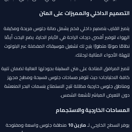
التصميم الداخلي والمميزات على المتن
يتميز القارب بتصميم داخلي فخم يشمل صالة جلوس مريحة ومكيفة
الهواء لتوفير أقصى درجات الراحة في الأيام الحارة. يضم اليخت أيضًا
نظامًا صوتيًا متطورًا يتيح لك تشغيل موسيقاك المفضلة عبر البلوتوث
لتهيئة الأجواء المثالية لرحلتك.
تتميز المرافق المتاحة على متن السفينة بجودتها العالية لضمان تلبية
كافة الاحتياجات؛ حيث تتوفر مساحات جلوس فسيحة ومطبخ مجهز
ومناطق جلوس خارجية مظللة تتيح الاستمتاع بنسمات البحر المنعشة
دون التعرض المباشر لأشعة الشمس.
المساحات الخارجية والاستجمام
يوفر السطح الخارجي لـ
مارين 10
منطقة جلوس واسعة ومفتوحة