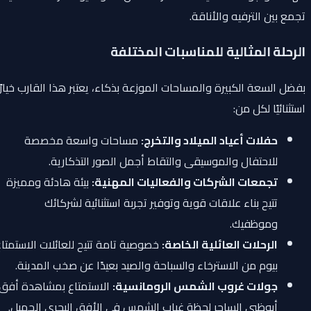
تجمع بين الترفيه والأناقة.
الرحلة المثالية للمناسبات المختلفة
بفضل السعة الكبيرة والمساحات الموزعة بذكاء، يعتبر هذا القارب خيارًا
استثنائيًا لكل من:
حفلات أعياد الميلاد والتخرج:
مساحات واسعة مخصصة
للاحتفال والموسيقى والتقاط أجمل الصور التذكارية.
تجمعات الشركات والفعاليات المهنية:
بيئة هادئة ومميزة
تتيح بناء علاقات قوية وتوفير تجربة استثنائية لشركائك
وموظفيك.
الرحلات العائلية الخاصة:
خصوصية تامة تتيح للعائلات الاستمتاع
بيوم من الاسترخاء والسباحة والصيد بعيدًا عن صخب المدينة.
جولات غروب الشمس الرومانسية:
الاستمتاع بمشاهدة أفق
أبوظبي الساحر لحظة غياب الشمس في الأفق البحري الجميل.