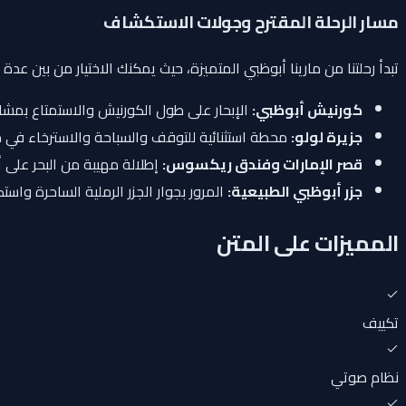
مسار الرحلة المقترح وجولات الاستكشاف
تبدأ رحلتنا من مارينا أبوظبي المتميزة، حيث يمكنك الاختيار من بين 
كورنيش أبوظبي:
الإبحار على طول الكورنيش والاستمتاع بمش
جزيرة لولو:
محطة استثنائية للتوقف والسباحة والاسترخاء في م
قصر الإمارات وفندق ريكسوس:
إطلالة مهيبة من البحر على أ
جزر أبوظبي الطبيعية:
المرور بجوار الجزر الرملية الساحرة واست
المميزات على المتن
تكييف
نظام صوتي