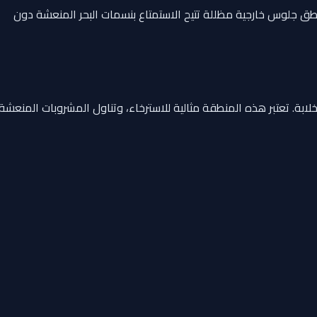
طق جلوس خارجية مظللة تتيح الاستمتاع بنسمات البحر المنعشة دون
ة بنسبة 360 درجة على مياه أبوظبي وجزرها الخلابة. تعتبر هذه المنطقة مثالية للاسترخاء، وتناول المشروبات المنعشة