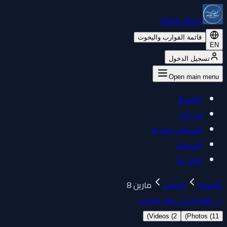
BOOK BOAT
قائمة القوارب واليخوت
EN
تسجيل الدخول
Open main menu
الرئيسية
من نحن
الخدمات البحرية
الخدمات
اتصل بنا
الرئيسية
اليخوت
مارين 8
←
العودة إلى فئة اليخوت
)
Videos (
2
)
Photos (
11