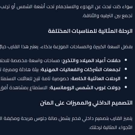
سواء كنت تبحث عن الهدوء والاستجمام تحت أشعة الشمس أو ترغب في ا
تجمع بين الترفيه والأناقة.
الرحلة المثالية للمناسبات المختلفة
بفضل السعة الكبيرة والمساحات الموزعة بذكاء، يعتبر هذا القارب خيارًا ا
حفلات أعياد الميلاد والتخرج:
مساحات واسعة مخصصة للاحتفال 
تجمعات الشركات والفعاليات المهنية:
بيئة هادئة ومميزة تت
الرحلات العائلية الخاصة:
خصوصية تامة تتيح للعائلات الاستمتاع
جولات غروب الشمس الرومانسية:
الاستمتاع بمشاهدة أفق 
التصميم الداخلي والمميزات على المتن
يتميز القارب بتصميم داخلي فخم يشمل صالة جلوس مريحة ومكيفة الهواء 
الأجواء المثالية لرحلتك.