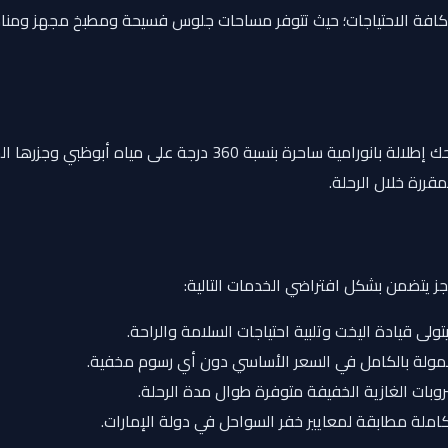
ية كافة الاحتياجات؛ حيث تتوفر مساحات جلوس فسيحة ومطبخ مجهز ومنا
منطقة جلوس واسعة ومفتوحة تمنحك إطلالة بانورامية ساحر
قررة خلال الرحلة.
جز يتضمن بشكل افتراضي الخدمات التالية:
لى قيادة اليخت وتلبية احتياجات السلامة والراحة.
ولة بالكامل في السعر الأساسي دون أي رسوم مخفية.
بات الغازية الخفيفة متوفرة طوال مدة الرحلة.
ملة مطابقة لمعايير خفر السواحل في دولة الإمارات.