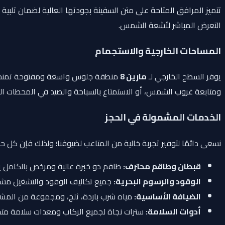
تتميز المرافق المتاحة على متن السفينة بجودتها العالية لضمان تلب
التعرض المباشر لأشعة الشمس.
المساحات الخارجية والاستجمام
يوفر السطح الخارجي لـ
مارين 8
ومتابعة غروب الشمس، أو الاستمتاع بالسباحة والصيد في المحطات الم
الخدمات المشمولة في الحجز
نسعى دائمًا لتوفير تجربة خالية من المتاعب لضيوفنا؛ ولذلك فإن كل ح
قبطان وطاقم محترف:
طاقم ذو خبرة عالية ومرخص بالكامل يتو
الوقود والرسوم البحرية:
جميع تكاليف الوقود والتشغيل مشم
الضيافة الأساسية:
مياه شرب باردة، ثلج، ومجموعة من المشرو
أدوات السلامة:
سترات نجاة لجميع الركاب ومعدات سلامة متكا