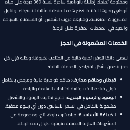
ومفتوحة تمنحك إطلالة بانورامية ساحرة بنسبة 360 درجة على مياه
أبوظبي وجزرها الخلابة. تعتبر هذه المنطقة مثالية للاسترخاء، وتناول
المشروبات المنعشة، ومتابعة غروب الشمس، أو الاستمتاع بالسباحة
والصيد في المحطات المقررة خلال الرحلة.
الخدمات المشمولة في الحجز
نسعى دائمًا لتوفير تجربة خالية من المتاعب لضيوفنا؛ ولذلك فإن كل
حجز يتضمن بشكل افتراضي الخدمات التالية:
قبطان وطاقم محترف:
طاقم ذو خبرة عالية ومرخص بالكامل
يتولى قيادة اليخت وتلبية احتياجات السلامة والراحة.
الوقود والرسوم البحرية:
جميع تكاليف الوقود والتشغيل
مشمولة بالكامل في السعر الأساسي دون أي رسوم مخفية.
الضيافة الأساسية:
مياه شرب باردة، ثلج، ومجموعة من
المشروبات الغازية الخفيفة متوفرة طوال مدة الرحلة.