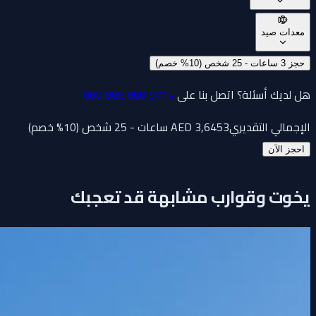
معدات صيد
حجز 3 ساعات - 25 شخص (10% خصم)
هل لديك أسئلة؟ اتصل بنا على
+971 800 888 000
الإجمالي التقديري
3 ساعات - 25 شخص (10% خصم)
3,645
AED
احجز الآن
يخوت وقوارب مشابهة قد تعجبك