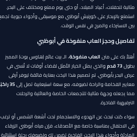
مثالية للحفلات، أعياد الميلاد، أو حتى يوم ممتع ومختلف على البحر.
استمتع بالإبحار على كورنيش أبوظبي مع موسيقى وأجواء حيوية تجمع
بين الاسترخاء والمرح في نفس الوقت.
تفاصيل وحجز العاب منفوخة في أبوظبي
أهلاً بك على متن
العاب منفوخة
، الـ بيت عائم (هاوس بوت) المميز
بطول
73 قدم
والذي يمثل الخيار الأمثل لقضاء أوقات لا تُنسى في
عرض البحر بأبوظبي. تم تصميم هذا اليخت بعناية فائقة ليوفر أرقى
معايير الفخامة والراحة لضيوفه، مع سعة استيعابية تصل إلى
35 راكبًا
،
مما يجعله وجهة مثالية للتجمعات الخاصة والعائلية والرحلات
الترفيهية الفاخرة.
سواء كنت تبحث عن الهدوء والاستجمام تحت أشعة الشمس أو ترغب
في الاحتفال بمناسبة خاصة مع الأصدقاء، فإن مياه أبوظبي الزرقاء
الهادئة وأجواء هذا اليخت الفاخرة تضمن لك ولضيوفك رحلة استثنائية