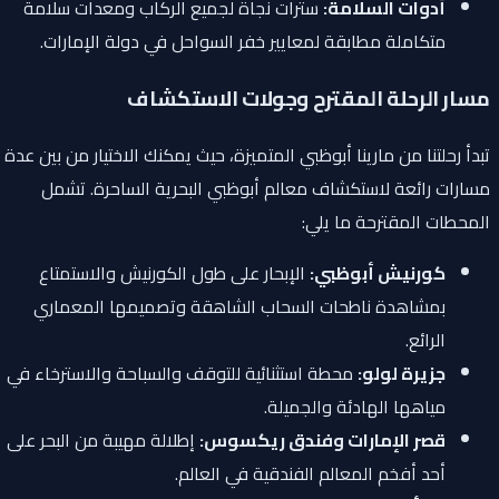
أدوات السلامة:
سترات نجاة لجميع الركاب ومعدات سلامة
متكاملة مطابقة لمعايير خفر السواحل في دولة الإمارات.
مسار الرحلة المقترح وجولات الاستكشاف
تبدأ رحلتنا من مارينا أبوظبي المتميزة، حيث يمكنك الاختيار من بين عدة
مسارات رائعة لاستكشاف معالم أبوظبي البحرية الساحرة. تشمل
المحطات المقترحة ما يلي:
كورنيش أبوظبي:
الإبحار على طول الكورنيش والاستمتاع
بمشاهدة ناطحات السحاب الشاهقة وتصميمها المعماري
الرائع.
جزيرة لولو:
محطة استثنائية للتوقف والسباحة والاسترخاء في
مياهها الهادئة والجميلة.
قصر الإمارات وفندق ريكسوس:
إطلالة مهيبة من البحر على
أحد أفخم المعالم الفندقية في العالم.