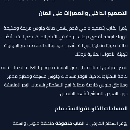
التصميم الداخلي والمميزات على المتن
يتميز القارب بتصميم داخلي فخم يشمل صالة جلوس مريحة ومكيفة
الهواء لتوفير أقصى درجات الراحة في الأيام الحارة. يضم اليخت أيضًا
نظامًا صوتيًا متطورًا يتيح لك تشغيل موسيقاك المفضلة عبر البلوتوث
لتهيئة الأجواء المثالية لرحلتك.
تتميز المرافق المتاحة على متن السفينة بجودتها العالية لضمان تلبية
كافة الاحتياجات؛ حيث تتوفر مساحات جلوس فسيحة ومطبخ مجهز
ومناطق جلوس خارجية مظللة تتيح الاستمتاع بنسمات البحر المنعشة
دون التعرض المباشر لأشعة الشمس.
المساحات الخارجية والاستجمام
يوفر السطح الخارجي لـ
العاب منفوخة
منطقة جلوس واسعة