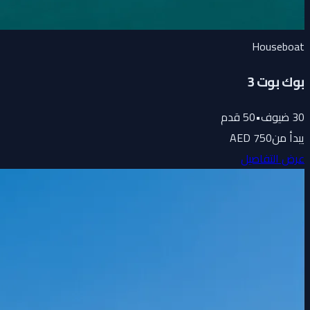
Houseboat
بوك بوت 3
30
ضيوف
•
50
قدم
يبدأ من
750 AED
عرض التفاصيل