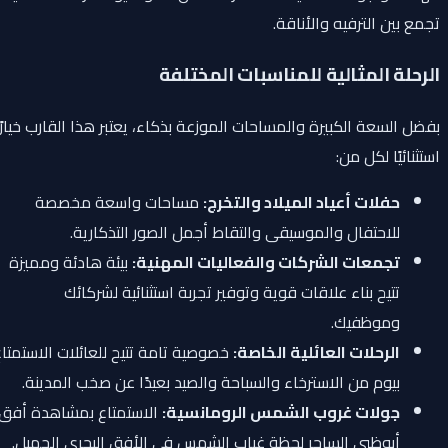
تجمع بين الترفيه والأناقة.
الرحلة المثالية للمناسبات المختلفة
بفضل السعة الكبيرة والمساحات الموزعة بذكاء، يعتبر هذا القارب خيارًا
استثنائيًا لكل من:
حفلات أعياد الميلاد والتخرج:
مساحات واسعة مخصصة
للاحتفال والموسيقى والتقاط أجمل الصور التذكارية.
تجمعات الشركات والفعاليات المهنية:
بيئة هادئة ومميزة
تتيح بناء علاقات قوية وتوفير تجربة استثنائية لشركائك
وموظفيك.
الرحلات العائلية الخاصة:
خصوصية تامة تتيح للعائلات الاستمتاع
بيوم من الاسترخاء والسباحة والصيد بعيدًا عن صخب المدينة.
جولات غروب الشمس الرومانسية:
الاستمتاع بمشاهدة أفق
أبوظبي الساحر لحظة غياب الشمس في الأفق البحري الجميل.