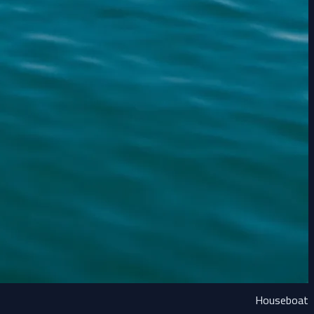
Houseboat