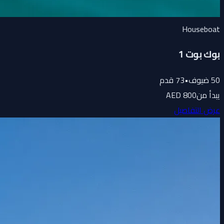
Houseboat
بوك بوت 1
50
ضيوف
•
73
قدم
يبدأ من
800 AED
عرض التفاصيل