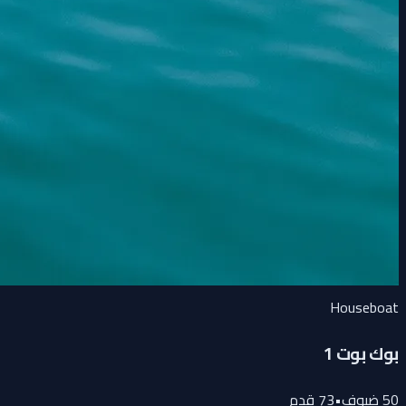
Houseboat
بوك بوت 1
50
ضيوف
•
73
قدم