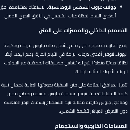
جولات غروب الشمس الرومانسية:
الاستمتاع بمشاهدة أفق
أبوظبي الساحر لحظة غياب الشمس في الأفق البحري الجميل.
التصميم الداخلي والمميزات على المتن
يتميز القارب بتصميم داخلي فخم يشمل صالة جلوس مريحة ومكيفة
الهواء لتوفير أقصى درجات الراحة في الأيام الحارة. يضم اليخت أيضًا
نظامًا صوتيًا متطورًا يتيح لك تشغيل موسيقاك المفضلة عبر البلوتوث
لتهيئة الأجواء المثالية لرحلتك.
تتميز المرافق المتاحة على متن السفينة بجودتها العالية لضمان تلبية
كافة الاحتياجات؛ حيث تتوفر مساحات جلوس فسيحة ومطبخ مجهز
ومناطق جلوس خارجية مظللة تتيح الاستمتاع بنسمات البحر المنعشة
دون التعرض المباشر لأشعة الشمس.
المساحات الخارجية والاستجمام