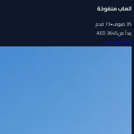
العاب منفوخة
35
ضيوف
•
73
قدم
يبدأ من
3645 AED
عرض التفاصيل