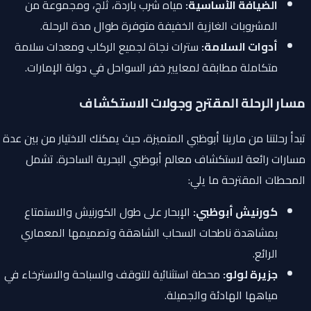
الضيافة الأساسية:
مياه شرب باردة، ثلج، ومجموعة من
المشروبات الغازية الخفيفة متوفرة طوال مدة الرحلة.
أدوات السلامة:
سترات نجاة لجميع الركاب ومعدات سلامة
متكاملة مطابقة لمعايير خفر السواحل في دولة الإمارات.
مسار الرحلة المقترح وجولات الاستكشاف
تبدأ رحلتنا من مارينا أبوظبي المتميزة، حيث يمكنك الاختيار من بين عدة
مسارات رائعة لاستكشاف معالم أبوظبي البحرية الساحرة. تشمل
المحطات المقترحة ما يلي:
كورنيش أبوظبي:
الإبحار على طول الكورنيش والاستمتاع
بمشاهدة ناطحات السحاب الشاهقة وتصميمها المعماري
الرائع.
جزيرة لولو:
محطة استثنائية للتوقف والسباحة والاسترخاء في
مياهها الهادئة والجميلة.