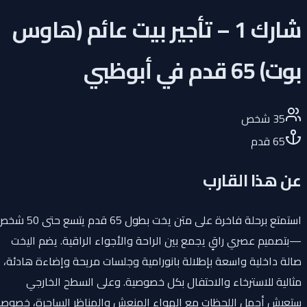
شارك 1 – تأجير بيت عائم (هاوس
بوت) 65 قدم في أبوظبي
35
شخص
65
قدم
عن هذا القارب
استمتع برحلة فاخرة على متن يخت بطول 65 قدم يتسع حتى 50 شخص
—بتصميم عصري راقٍ يجمع بين الراحة والأجواء الراقية. يضم اليخت
صالة داخلية واسعة بإطلالة بانورامية وجلسات مريحة وإضاءة هادئة،
مثالية للاسترخاء والاحتفال بكل خصوصية. وعلى السطح الخارجي
ستعيش أجمل اللحظات مع الهواء المنعش والمناظر الساحرة، خصوصاً