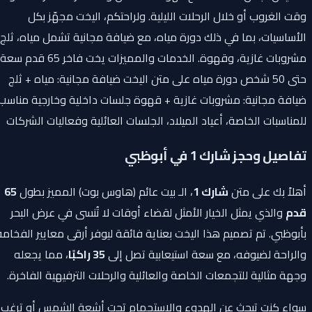
وقت الغروب أو خلال الرحلات الليلية. ولراحتكم، اليخت مجهّز بكل
الأساسيات، بما في ذلك دورة مياه، مع ضيافة مجانية تشمل مياه، ثلج،
مشروبات غازية، وقهوة. الخدمات والمميزات يخت فاخر 65 قدم سعة
حتى 50 شخص دورة مياه على متن اليخت ضيافة مجانية: مياه + ثلج
ضيافة مجانية: مشروبات غازية + قهوة جلسات داخلية وخارجية مناسب
للمناسبات الخاصة، أعياد الميلاد، الجلسات العائلية وفعاليات الشركات
تفاصيل وحجز شارك 1 في أبوظبي
أهلاً بك على متن
شارك 1
، الـ بيت عائم (هاوس بوت) المميز بطول
65
قدم
والذي يمثل الخيار الأمثل لقضاء أوقات لا تُنسى في عرض البحر
بأبوظبي. تم تصميم هذا اليخت بعناية فائقة ليوفر أرقى معايير الفخامة
والراحة لضيوفه، مع سعة استيعابية تصل إلى
35 راكبًا
، مما يجعله
وجهة مثالية للتجمعات الخاصة والعائلية والرحلات الترفيهية الفاخرة.
سواء كنت تبحث عن الهدوء والاستجمام تحت أشعة الشمس أو ترغب