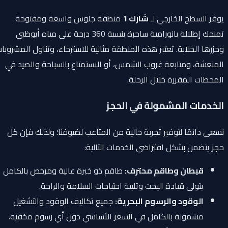
يوفر السطح الخارجي لـ
شارك 1
منطقة جلوس واسعة ومفتوحة
تمنحك إطلالة بانورامية ساحرة بنسبة 360 درجة على مياه أبوظبي
وجزرها الخلابة. تعتبر هذه المنطقة مثالية للاسترخاء، وتناول المشروبات
المنعشة، ومتابعة غروب الشمس، أو الاستمتاع بالسباحة والصيد في
المحطات المقررة خلال الرحلة.
الخدمات المشمولة في الحجز
نسعى دائمًا لتوفير تجربة خالية من المتاعب لضيوفنا؛ ولذلك فإن كل
حجز يتضمن بشكل افتراضي الخدمات التالية:
قبطان وطاقم محترف:
طاقم ذو خبرة عالية ومرخص بالكامل
يتولى قيادة اليخت وتلبية احتياجات السلامة والراحة.
الوقود والرسوم البحرية:
جميع تكاليف الوقود والتشغيل
مشمولة بالكامل في السعر الأساسي دون أي رسوم مخفية.