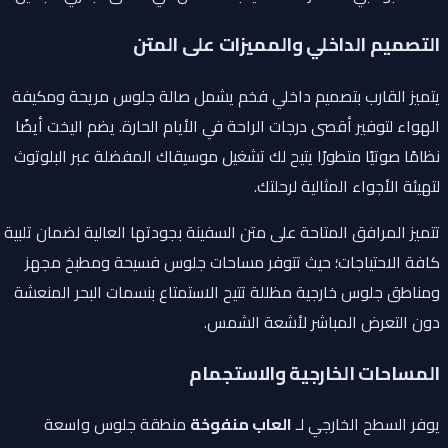
التصميم الداخلي والمميزات على المتن
يتميز القارب بتصميم داخلي فخم يشمل صالة جلوس مريحة ومكيفة
الهواء لتوفير أقصى درجات الراحة في الأيام الحارة. يضم اليخت أيضًا
نظامًا صوتيًا متطورًا يتيح لك تشغيل موسيقاك المفضلة عبر البلوتوث
لتهيئة الأجواء المثالية لرحلتك.
تتميز المرافق المتاحة على متن السفينة بجودتها العالية لضمان تلبية
كافة الاحتياجات؛ حيث تتوفر مساحات جلوس فسيحة ومطبخ مجهز
ومناطق جلوس خارجية مظللة تتيح الاستمتاع بنسمات البحر المنعشة
دون التعرض المباشر لأشعة الشمس.
المساحات الخارجية والاستجمام
يوفر السطح الخارجي لـ
العاب منفوخة
منطقة جلوس واسعة