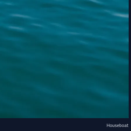
Houseboat