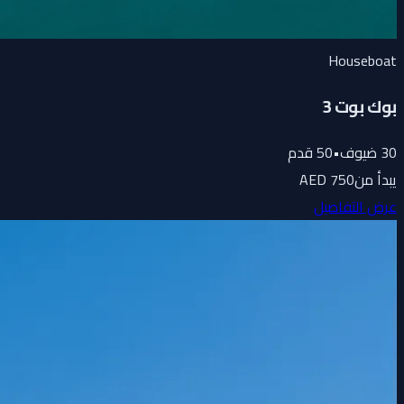
Houseboat
بوك بوت 3
30
ضيوف
•
50
قدم
يبدأ من
750 AED
عرض التفاصيل