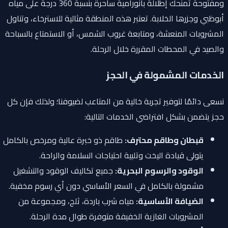
ومفتوحة تمنحك إطلالة بانورامية ساحرة بنسبة 360 درجة على مياه
أبوظبي وجزرها الخلابة. تعتبر هذه المنطقة مثالية للاسترخاء، وتناول
المشروبات المنعشة، ومتابعة غروب الشمس، أو الاستمتاع بالسباحة
والصيد في المحطات المقررة خلال الرحلة.
الخدمات المشمولة في الحجز
نسعى دائمًا لتوفير تجربة خالية من المتاعب لضيوفنا؛ ولذلك فإن كل
حجز يتضمن بشكل افتراضي الخدمات التالية:
قبطان وطاقم محترف:
طاقم ذو خبرة عالية ومرخص بالكامل
يتولى قيادة اليخت وتلبية احتياجات السلامة والراحة.
الوقود والرسوم البحرية:
جميع تكاليف الوقود والتشغيل
مشمولة بالكامل في السعر الأساسي دون أي رسوم مخفية.
الضيافة الأساسية:
مياه شرب باردة، ثلج، ومجموعة من
المشروبات الغازية الخفيفة متوفرة طوال مدة الرحلة.