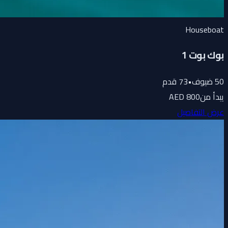
Houseboat
بوك بوت 1
50
ضيوف
•
73
قدم
يبدأ من
800 AED
عرض التفاصيل