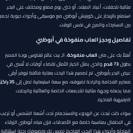
مثالية للحفلات، أعياد الميلاد، أو حتى يوم ممتع ومختلف على البحر.
استمتع بالإبحار على كورنيش أبوظبي مع موسيقى وأجواء حيوية تجمع
بين الاسترخاء والمرح في نفس الوقت.
تفاصيل وحجز العاب منفوخة في أبوظبي
أهلاً بك على متن
العاب منفوخة
، الـ بيت عائم (هاوس بوت) المميز
بطول
73 قدم
والذي يمثل الخيار الأمثل لقضاء أوقات لا تُنسى في
عرض البحر بأبوظبي. تم تصميم هذا اليخت بعناية فائقة ليوفر أرقى
معايير الفخامة والراحة لضيوفه، مع سعة استيعابية تصل إلى
35 راكبًا
،
مما يجعله وجهة مثالية للتجمعات الخاصة والعائلية والرحلات
الترفيهية الفاخرة.
سواء كنت تبحث عن الهدوء والاستجمام تحت أشعة الشمس أو ترغب
في الاحتفال بمناسبة خاصة مع الأصدقاء، فإن مياه أبوظبي الزرقاء
الهادئة وأجواء هذا اليخت الفاخرة تضمن لك ولضيوفك رحلة استثنائية