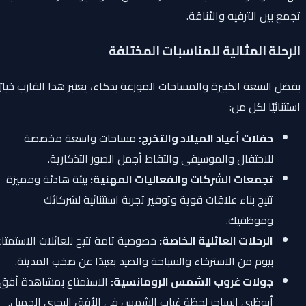
تجمع بين الترفيه والأناقة.
الرحلة المثالية للمناسبات المختلفة
بفضل السعة الكبيرة والمساحات الموزعة بذكاء، يعتبر هذا القارب خيارًا
استثنائيًا لكل من:
حفلات أعياد الميلاد والتخرج:
مساحات واسعة مخصصة
للاحتفال والموسيقى والتقاط أجمل الصور التذكارية.
تجمعات الشركات والفعاليات المهنية:
بيئة هادئة ومميزة
تتيح بناء علاقات قوية وتوفير تجربة استثنائية لشركائك
وموظفيك.
الرحلات العائلية الخاصة:
خصوصية تامة تتيح للعائلات الاستمتاع
بيوم من الاسترخاء والسباحة والصيد بعيدًا عن صخب المدينة.
جولات غروب الشمس الرومانسية:
الاستمتاع بمشاهدة أفق
أبوظبي الساحر لحظة غياب الشمس في الأفق البحري الجميل.