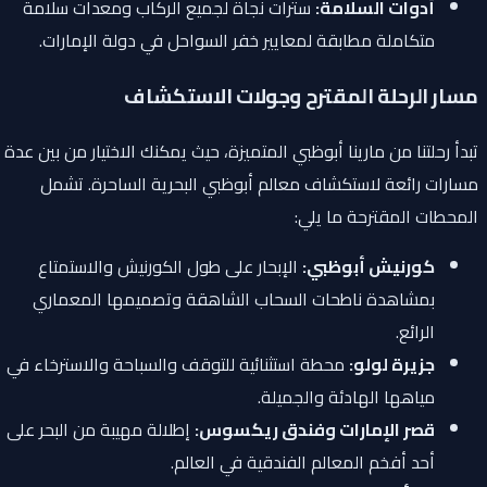
أدوات السلامة:
سترات نجاة لجميع الركاب ومعدات سلامة
متكاملة مطابقة لمعايير خفر السواحل في دولة الإمارات.
مسار الرحلة المقترح وجولات الاستكشاف
تبدأ رحلتنا من مارينا أبوظبي المتميزة، حيث يمكنك الاختيار من بين عدة
مسارات رائعة لاستكشاف معالم أبوظبي البحرية الساحرة. تشمل
المحطات المقترحة ما يلي:
كورنيش أبوظبي:
الإبحار على طول الكورنيش والاستمتاع
بمشاهدة ناطحات السحاب الشاهقة وتصميمها المعماري
الرائع.
جزيرة لولو:
محطة استثنائية للتوقف والسباحة والاسترخاء في
مياهها الهادئة والجميلة.
قصر الإمارات وفندق ريكسوس:
إطلالة مهيبة من البحر على
أحد أفخم المعالم الفندقية في العالم.