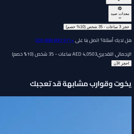
معدات صيد
حجز 3 ساعات - 35 شخص (10% خصم)
هل لديك أسئلة؟ اتصل بنا على
+971 800 888 000
الإجمالي التقديري
3 ساعات - 35 شخص (10% خصم)
4,050
AED
احجز الآن
يخوت وقوارب مشابهة قد تعجبك