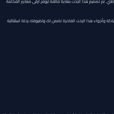
ظبي. تم تصميم هذا اليخت بعناية فائقة ليوفر أرقى معايير الفخامة
ئة وأجواء هذا اليخت الفاخرة تضمن لك ولضيوفك رحلة استثنائية