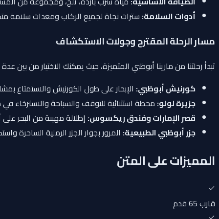
الضيافة الأساسية:
مياه شرب باردة، ثلج، ومجموعة من المشرو
أدوات السلامة:
سترات نجاة لجميع الركاب ومعدات سلامة متكا
مسار الرحلة المقترح وجولات الاستكشاف
تبدأ رحلتنا من مارينا أبوظبي المتميزة، حيث يمكنك الاختيار من بين 
كورنيش أبوظبي:
الإبحار على طول الكورنيش والاستمتاع بمش
جزيرة لولو:
محطة استثنائية للتوقف والسباحة والاسترخاء في م
قصر الإمارات وفندق ريكسوس:
إطلالة مهيبة من البحر على أ
جزر أبوظبي الطبيعية:
المرور بجوار الجزر الرملية الساحرة واست
المميزات على المتن
قارب 65 قدم