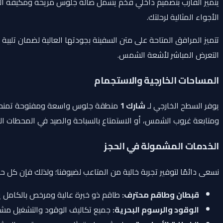
يتميز القارب بتصميم داخلي فخم يشمل صالة جلوس مريحة ومكيفة الهواء 
الأجواء المثالية لرحلتك.
تتميز المرافق المتاحة على متن السفينة بجودتها العالية لضمان تلب
التعرض المباشر لأشعة الشمس.
المساحات الخارجية والاستجمام
يوفر السطح الخارجي لـ
شارك 1
ومتابعة غروب الشمس، أو الاستمتاع بالسباحة والصيد في المحطات الم
الخدمات المشمولة في الحجز
نسعى دائمًا لتوفير تجربة خالية من المتاعب لضيوفنا؛ ولذلك فإن كل ح
قبطان وطاقم محترف:
طاقم ذو خبرة عالية ومرخص بالكامل يتو
الوقود والرسوم البحرية:
جميع تكاليف الوقود والتشغيل مشم