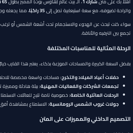
أهلاً بك على متن
شارك 1
، الـ بيت عائم (هاوس بوت) المميز بطول
65 قدم
والراحة لضيوفه، مع سعة استيعابية تصل إلى
35 راكبًا
، مما يجعله وجه
سواء كنت تبحث عن الهدوء والاستجمام تحت أشعة الشمس أو ترغب في ا
تجمع بين الترفيه والأناقة.
الرحلة المثالية للمناسبات المختلفة
بفضل السعة الكبيرة والمساحات الموزعة بذكاء، يعتبر هذا القارب خيارًا ا
حفلات أعياد الميلاد والتخرج:
مساحات واسعة مخصصة للاحتفال 
تجمعات الشركات والفعاليات المهنية:
بيئة هادئة ومميزة تت
الرحلات العائلية الخاصة:
خصوصية تامة تتيح للعائلات الاستمتاع
جولات غروب الشمس الرومانسية:
الاستمتاع بمشاهدة أفق 
التصميم الداخلي والمميزات على المتن