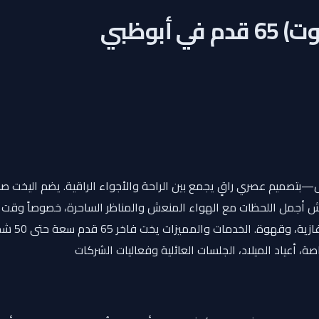
رحلة فاخرة على متن يخت بطول 65 قدم يتسع حتى 50 شخص—بتصميم عصري راقٍ يجمع بين الراحة والأجو
أجمل اللحظات مع الهواء المنعش والمناظر الساحرة، خصوصاً وقت الغرو
بما في ذ
 أعياد الميلاد، الجلسات العائلية وفعاليات الشركات