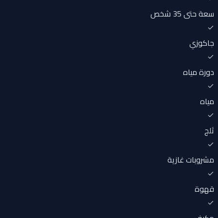
سعة حتى 35 شخص
جاكوزي
دورة مياه
مياه
ثلج
مشروبات غازية
قهوة