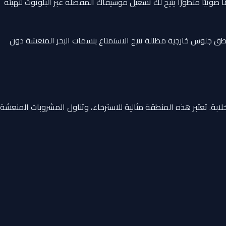
صوتيًا متطورًا يتيح لك تشغيل موسيقاك المفضلة عبر البلوتوث لتهيئة
طق جلوس خارجية مظللة تتيح الاستمتاع بنسمات البحر المنعشة دون
 بنسبة 360 درجة على مياه أبوظبي وجزرها الخلابة. تعتبر هذه المنطقة مثالية للاسترخاء، وتناول المشروبات المنعشة،