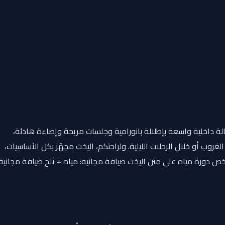
اء الراقية. يضم اليخت صالة داخلية واسعة بإطلالة بانورامية وجلسات مريحة وإضاءة هادئة،
ب أو خلال الرحلات الليلية. ولراحتكم، اليخت مجهّز بكل الأساسيات،
لك دورة مياه، مع ضيافة مجانية تشمل مياه، ثلج، مشروبات غازية، وقهوة. الخدمات والمميزات يخت فاخر 65 قدم سعة حتى 50 شخص دورة مياه على متن اليخت ضيافة مجانية: مياه + ثلج ضيافة مجاني