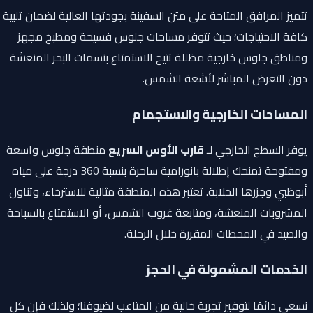
تتميز المرافق المتاحة على متن السفينة بجودتها العالية لضمان تلبية
كافة الاحتياجات؛ حيث تتوفر مساحات جلوس فسيحة ومطبخ مجهز
ومناطق جلوس خارجية مظللة تتيح الاستمتاع بنسمات البحر المنعشة
دون التعرض المباشر لأشعة الشمس.
المساحات الخارجية والاستجمام
يوفر السطح الخارجي لـ
قارب الأوس السريع
منطقة جلوس واسعة
ومفتوحة تمنحك إطلالة بانورامية ساحرة بنسبة 360 درجة على مياه
أبوظبي وجزرها الخلابة. تعتبر هذه المنطقة مثالية للاسترخاء، وتناول
المشروبات المنعشة، ومتابعة غروب الشمس، أو الاستمتاع بالسباحة
والصيد في المحطات المقررة خلال الرحلة.
الخدمات المشمولة في الحجز
نسعى دائمًا لتوفير تجربة خالية من المتاعب لضيوفنا؛ ولذلك فإن كل