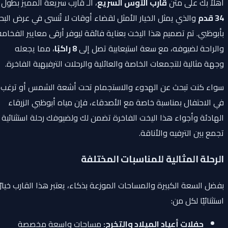
أهلاً بك على متن
قارب الأوس السريع
، الـ قارب سريعة المميز بطول
34 قدم
والذي يمثل الخيار الأمثل لقضاء أوقات لا تُنسى في عرض البحر
بأبوظبي. تم تصميم هذا اليخت بعناية فائقة ليوفر أرقى معايير الفخامة
والراحة لضيوفه، مع سعة استيعابية تصل إلى
8 راكبًا
، مما يجعله
وجهة مثالية للتجمعات الخاصة والعائلية والرحلات الترفيهية الفاخرة.
سواء كنت تبحث عن الهدوء والاستجمام تحت أشعة الشمس أو ترغب
في الاحتفال بمناسبة خاصة مع الأصدقاء، فإن مياه أبوظبي الزرقاء
الهادئة وأجواء هذا اليخت الفاخرة تضمن لك ولضيوفك رحلة استثنائية
تجمع بين الترفيه والأناقة.
الرحلة المثالية للمناسبات المختلفة
بفضل السعة الكبيرة والمساحات الموزعة بذكاء، يعتبر هذا القارب خيارًا
استثنائيًا لكل من:
حفلات أعياد الميلاد والتخرج:
مساحات واسعة مخصصة