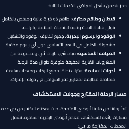
حجز يتضمن بشكل افتراضي الخدمات التالية:
قبطان وطاقم محترف:
طاقم ذو خبرة عالية ومرخص بالكامل
يتولى قيادة اليخت وتلبية احتياجات السلامة والراحة.
الوقود والرسوم البحرية:
جميع تكاليف الوقود والتشغيل
مشمولة بالكامل في السعر الأساسي دون أي رسوم مخفية.
الضيافة الأساسية:
مياه شرب باردة، ثلج، ومجموعة من
المشروبات الغازية الخفيفة متوفرة طوال مدة الرحلة.
أدوات السلامة:
سترات نجاة لجميع الركاب ومعدات سلامة
متكاملة مطابقة لمعايير خفر السواحل في دولة الإمارات.
مسار الرحلة المقترح وجولات الاستكشاف
تبدأ رحلتنا من مارينا أبوظبي المتميزة، حيث يمكنك الاختيار من بين عدة
مسارات رائعة لاستكشاف معالم أبوظبي البحرية الساحرة. تشمل
المحطات المقترحة ما يلي: