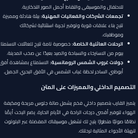
للاحتفال والموسيقى والتقاط أجمل الصور التذكارية.
تجمعات الشركات والفعاليات المهنية:
بيئة هادئة ومميزة
تتيح بناء علاقات قوية وتوفير تجربة استثنائية لشركائك
وموظفيك.
الرحلات العائلية الخاصة:
خصوصية تامة تتيح للعائلات الاستمتاع
بيوم من الاسترخاء والسباحة والصيد بعيدًا عن صخب المدينة.
جولات غروب الشمس الرومانسية:
الاستمتاع بمشاهدة أفق
أبوظبي الساحر لحظة غياب الشمس في الأفق البحري الجميل.
التصميم الداخلي والمميزات على المتن
يتميز القارب بتصميم داخلي فخم يشمل صالة جلوس مريحة ومكيفة
الهواء لتوفير أقصى درجات الراحة في الأيام الحارة. يضم اليخت أيضًا
نظامًا صوتيًا متطورًا يتيح لك تشغيل موسيقاك المفضلة عبر البلوتوث
لتهيئة الأجواء المثالية لرحلتك.