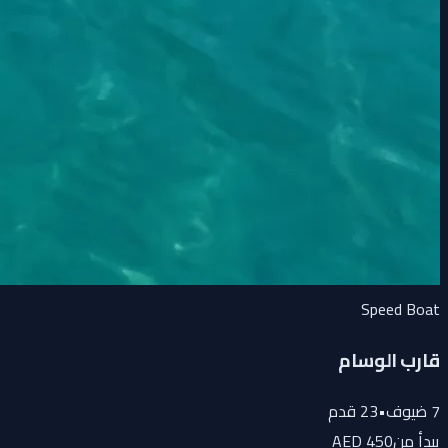
Speed Boat
قارب الوسام
7
ضيوف
•
23
قدم
يبدأ من
450 AED