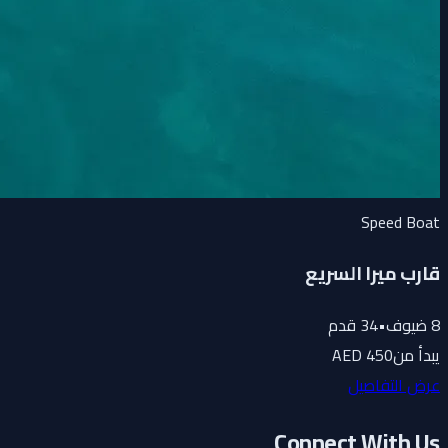
Speed Boat
قارب ميرا السريع
8
ضيوف
•
34
قدم
يبدأ من
450 AED
عرض التفاصيل
Connect With Us