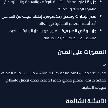
جزيرة لولو:
محطة استثنائية للتوقف والسباحة والاسترخاء في
مياهها الهادئة والجميلة.
قصر الإمارات وفندق ريكسوس:
إطلالة مهيبة من البحر على
أحد أفخم المعالم الفندقية في العالم.
جزر أبوظبي الطبيعية:
المرور بجوار الجزر الرملية الساحرة
واستكشاف الحياة البحرية الطبيعية.
المميزات على المتن
محرك 115 حصان، نظام ملاحة GARMIN GPS، مناسب للمياه الضحلة،
مقاعد مريحة، تصميم مدمج، موفر للوقود، خدمة توصيل واستلام،
سهولة المناورة
الأسئلة الشائعة