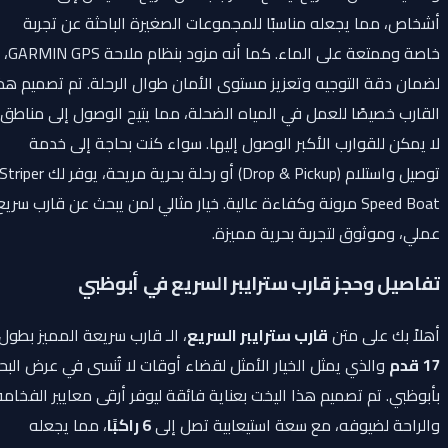
أشخاص، مما يجعله مناسبًا للمجموعات الصغيرة الباحثة عن تجربة
خاصة وممتعة على الماء. كما أنه مزود بنظام ملاحة GARMIN GPS،
لضمان دقة التوجيه وتعزيز مستوى الأمان طوال الرحلة. تم تصميم هذا
القارب خصيصًا للعمل في المياه الضحلة، مما يتيح الوصول إلى مناطق
لا يمكن للقوارب الأكبر الوصول إليها. سواء كنت بحاجة إلى خدمة
توصيل واستلام (Drop & Pickup) أو رحلة بحرية مريحة، يوفر لك Striper
Speed Boat مرونة وكفاءة عالية. خيار مثالي لمن يبحث عن قارب سريع،
عملي، وموثوق لتجربة بحرية مميزة.
تفاصيل وحجز قارب سترايبر السريع في أبوظبي
أهلاً بك على متن
قارب سترايبر السريع
، الـ قارب سريعة المميز بطول
17 قدم
والذي يمثل الخيار الأمثل لقضاء أوقات لا تُنسى في عرض البحر
بأبوظبي. تم تصميم هذا اليخت بعناية فائقة ليوفر أرقى معايير الفخامة
والراحة لضيوفه، مع سعة استيعابية تصل إلى
6 راكبًا
، مما يجعله