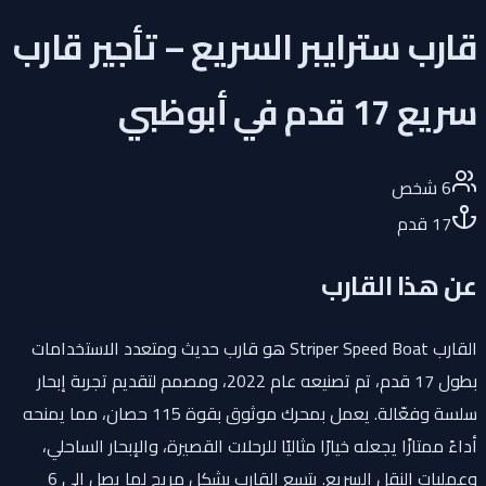
قارب سترايبر السريع – تأجير قارب
سريع 17 قدم في أبوظبي
6
شخص
17
قدم
عن هذا القارب
القارب Striper Speed Boat هو قارب حديث ومتعدد الاستخدامات
بطول 17 قدم، تم تصنيعه عام 2022، ومصمم لتقديم تجربة إبحار
سلسة وفعّالة. يعمل بمحرك موثوق بقوة 115 حصان، مما يمنحه
أداءً ممتازًا يجعله خيارًا مثاليًا للرحلات القصيرة، والإبحار الساحلي،
وعمليات النقل السريع. يتسع القارب بشكل مريح لما يصل إلى 6