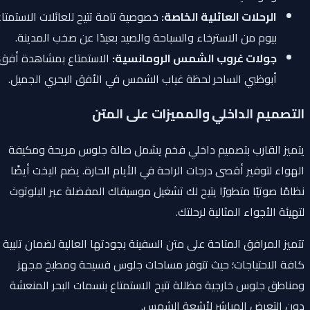
الرحلات العائلية الخاصة:
خصوصية تامة تتيح للعائلات الاستمتاع
بيوم من الاسترخاء والسباحة والصيد بعيدًا عن صخب المدينة.
جولات غروب الشمس الرومانسية:
الاستمتاع بمشاهدة أفق
أبوظبي الساحر لحظة غياب الشمس في الأفق البحري الجميل.
التصميم الداخلي والمميزات على المتن
يتميز القارب بتصميم داخلي فخم يشمل صالة جلوس مريحة ومكيفة
الهواء لتوفير أقصى درجات الراحة في الأيام الحارة. يضم اليخت أيضًا
نظامًا صوتيًا متطورًا يتيح لك تشغيل موسيقاك المفضلة عبر البلوتوث
لتهيئة الأجواء المثالية لرحلتك.
تتميز المرافق المتاحة على متن السفينة بجودتها العالية لضمان تلبية
كافة الاحتياجات؛ حيث تتوفر مساحات جلوس فسيحة ومطبخ مجهز
ومناطق جلوس خارجية مظللة تتيح الاستمتاع بنسمات البحر المنعشة
دون التعرض المباشر لأشعة الشمس.