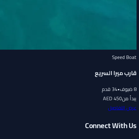
Speed Boat
قارب ميرا السريع
8
ضيوف
•
34
قدم
يبدأ من
450 AED
عرض التفاصيل
Connect With Us