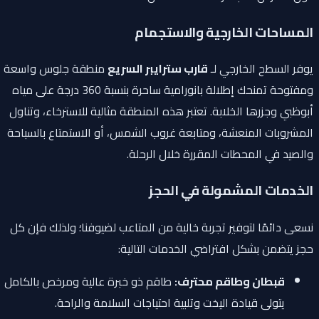
المساحات الخارجية والاستجمام
يوفر السطح الخارجي لـ
قارب سترايبر السريع
منطقة جلوس واسعة
ومفتوحة تمنحك إطلالة بانورامية ساحرة بنسبة 360 درجة على مياه
أبوظبي وجزرها الخلابة. تعتبر هذه المنطقة مثالية للاسترخاء، وتناول
المشروبات المنعشة، ومتابعة غروب الشمس، أو الاستمتاع بالسباحة
والصيد في المحطات المقررة خلال الرحلة.
الخدمات المشمولة في الحجز
نسعى دائمًا لتوفير تجربة خالية من المتاعب لضيوفنا؛ ولذلك فإن كل
حجز يتضمن بشكل افتراضي الخدمات التالية:
قبطان وطاقم محترف:
طاقم ذو خبرة عالية ومرخص بالكامل
يتولى قيادة اليخت وتلبية احتياجات السلامة والراحة.