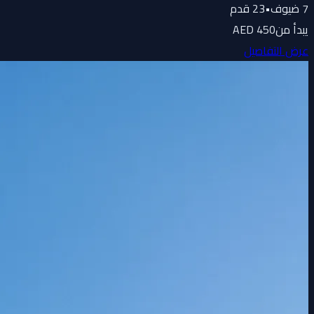
7
ضيوف
•
23
قدم
يبدأ من
450 AED
عرض التفاصيل