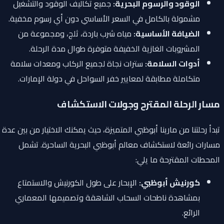
الوقود والرسوم البحرية:
جميع تكاليف الوقود والتشغيل
مشمولة بالكامل في السعر الأساسي دون أي رسوم مخفية.
الضيافة الأساسية:
مياه شرب باردة، ثلج، ومجموعة من
المشروبات الغازية الخفيفة متوفرة طوال مدة الرحلة.
أدوات السلامة:
سترات نجاة لجميع الركاب ومعدات سلامة
متكاملة مطابقة لمعايير خفر السواحل في دولة الإمارات.
مسار الرحلة المقترح وجولات الاستكشاف
تبدأ رحلتنا من مارينا أبوظبي المتميزة، حيث يمكنك الاختيار من بين عدة
مسارات رائعة لاستكشاف معالم أبوظبي البحرية الساحرة. تشمل
المحطات المقترحة ما يلي:
كورنيش أبوظبي:
الإبحار على طول الكورنيش والاستمتاع
بمشاهدة ناطحات السحاب الشاهقة وتصميمها المعماري
الرائع.