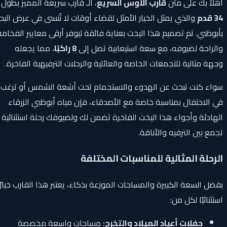
أهلاً بك على متن
قارب الأوس السريع
، الـ قارب سريعة المميز بطول
34 قدم
والذي يمثل الخيار الأمثل لقضاء أوقات لا تُنسى في عرض البحر
بأبوظبي. تم تصميم هذا اليخت بعناية فائقة ليوفر أرقى معايير الفخامة
والراحة لضيوفه، مع سعة استيعابية تصل إلى
8 راكبًا
، مما يجعله
وجهة مثالية للتجمعات الخاصة والعائلية والرحلات الترفيهية الفاخرة.
سواء كنت تبحث عن الهدوء والاستجمام تحت أشعة الشمس أو ترغب
في الاحتفال بمناسبة خاصة مع الأصدقاء، فإن مياه أبوظبي الزرقاء
الهادئة وأجواء هذا اليخت الفاخرة تضمن لك ولضيوفك رحلة استثنائية
تجمع بين الترفيه والأناقة.
الرحلة المثالية للمناسبات المختلفة
بفضل السعة الكبيرة والمساحات الموزعة بذكاء، يعتبر هذا القارب خيارًا
استثنائيًا لكل من:
حفلات أعياد الميلاد والتخرج:
مساحات واسعة مخصصة