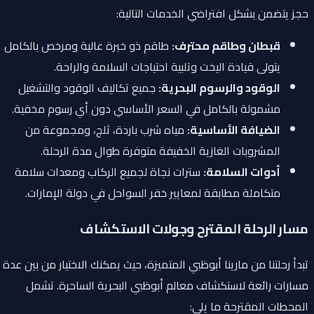
حجز يتضمن بشكل افتراضي الخدمات التالية:
قبطان وطاقم محترف:
طاقم ذو خبرة عالية ومرخص بالكامل
يتولى قيادة اليخت وتلبية احتياجات السلامة والراحة.
الوقود والرسوم البحرية:
جميع تكاليف الوقود والتشغيل
مشمولة بالكامل في السعر الأساسي دون أي رسوم مخفية.
الضيافة الأساسية:
مياه شرب باردة، ثلج، ومجموعة من
المشروبات الغازية الخفيفة متوفرة طوال مدة الرحلة.
أدوات السلامة:
سترات نجاة لجميع الركاب ومعدات سلامة
متكاملة مطابقة لمعايير خفر السواحل في دولة الإمارات.
مسار الرحلة المقترح وجولات الاستكشاف
تبدأ رحلتنا من مارينا أبوظبي المتميزة، حيث يمكنك الاختيار من بين عدة
مسارات رائعة لاستكشاف معالم أبوظبي البحرية الساحرة. تشمل
المحطات المقترحة ما يلي: