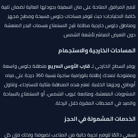
تتميز المرافق المتاحة على متن السفينة بجودتها العالية لضمان تلبية
كافة الاحتياجات؛ حيث تتوفر مساحات جلوس فسيحة ومطبخ مجهز
ومناطق جلوس خارجية مظللة تتيح الاستمتاع بنسمات البحر المنعشة
دون التعرض المباشر لأشعة الشمس.
المساحات الخارجية والاستجمام
يوفر السطح الخارجي لـ
قارب الأوس السريع
منطقة جلوس واسعة
ومفتوحة تمنحك إطلالة بانورامية ساحرة بنسبة 360 درجة على مياه
أبوظبي وجزرها الخلابة. تعتبر هذه المنطقة مثالية للاسترخاء، وتناول
المشروبات المنعشة، ومتابعة غروب الشمس، أو الاستمتاع بالسباحة
والصيد في المحطات المقررة خلال الرحلة.
الخدمات المشمولة في الحجز
نسعى دائمًا لتوفير تجربة خالية من المتاعب لضيوفنا؛ ولذلك فإن كل