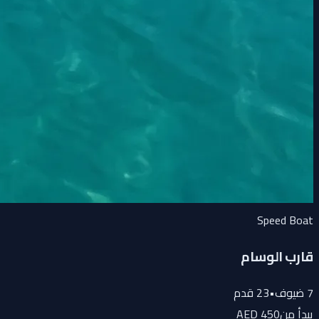
Speed Boat
قارب الوسام
7
ضيوف
•
23
قدم
يبدأ من
450 AED