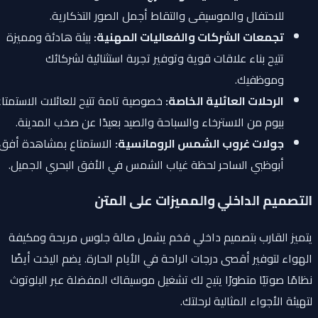
للاحتفال والموسيقى والتقاط أجمل الصور التذكارية.
تجمعات الشركات والفعاليات المهنية:
بيئة هادئة ومميزة
تتيح بناء علاقات قوية وتوفير تجربة استثنائية لشركائك
وموظفيك.
الرحلات العائلية الخاصة:
خصوصية تامة تتيح للعائلات الاستمتاع
بيوم من الاسترخاء والسباحة والصيد بعيدًا عن صخب المدينة.
جولات غروب الشمس الرومانسية:
الاستمتاع بمشاهدة أفق
أبوظبي الساحر لحظة غياب الشمس في الأفق البحري الجميل.
التصميم الداخلي والمميزات على المتن
يتميز القارب بتصميم داخلي فخم يشمل صالة جلوس مريحة ومكيفة
الهواء لتوفير أقصى درجات الراحة في الأيام الحارة. يضم اليخت أيضًا
نظامًا صوتيًا متطورًا يتيح لك تشغيل موسيقاك المفضلة عبر البلوتوث
لتهيئة الأجواء المثالية لرحلتك.