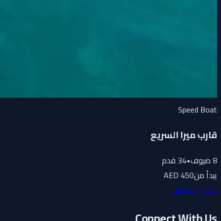
Speed Boat
قارب ميرا السريع
8
ضيوف
•
34
قدم
يبدأ من
450 AED
عرض التفاصيل
Connect With Us