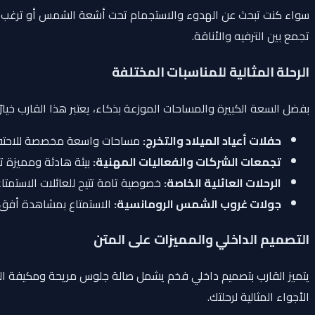
سواء كنت تبحث عن الهدوء والاستجمام تحت أشعة الشمس أو ترغب في ا
تجمع بين الترفيه والأناقة.
الرحلة المثالية للمناسبات المختلفة
بفضل السعة الكبيرة والمساحات الموزعة بذكاء، يعتبر هذا القارب خيارًا ا
حفلات أعياد الميلاد والتخرج:
مساحات واسعة مخصصة للاحتفال 
تجمعات الشركات والفعاليات المهنية:
بيئة هادئة ومميزة تت
الرحلات العائلية الخاصة:
خصوصية تامة تتيح للعائلات الاستمتاع
جولات غروب الشمس الرومانسية:
الاستمتاع بمشاهدة أفق 
التصميم الداخلي والمميزات على المتن
يتميز القارب بتصميم داخلي فخم يشمل صالة جلوس مريحة ومكيفة الهواء 
الأجواء المثالية لرحلتك.