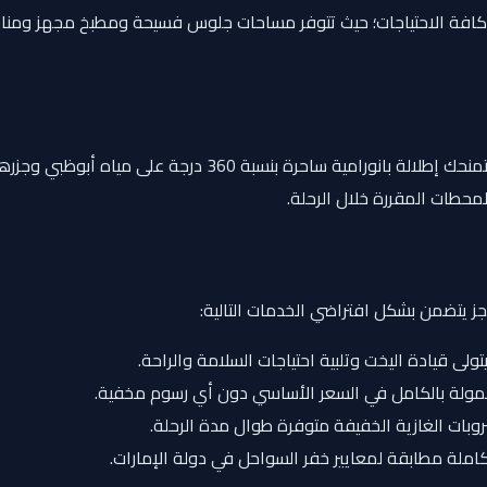
ية كافة الاحتياجات؛ حيث تتوفر مساحات جلوس فسيحة ومطبخ مجهز ومنا
منطقة جلوس واسعة ومفتوحة تمنحك إطلالة بانورامية س
محطات المقررة خلال الرحلة.
جز يتضمن بشكل افتراضي الخدمات التالية:
لى قيادة اليخت وتلبية احتياجات السلامة والراحة.
ولة بالكامل في السعر الأساسي دون أي رسوم مخفية.
بات الغازية الخفيفة متوفرة طوال مدة الرحلة.
ملة مطابقة لمعايير خفر السواحل في دولة الإمارات.