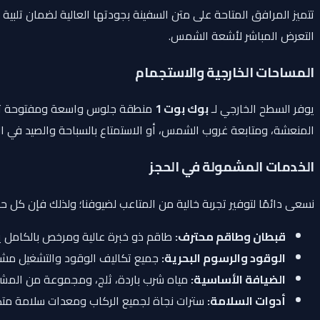
تتميز المرافق المتاحة على متن السفينة بجودتها العالية لضمان تلب
التعرض المباشر لأشعة الشمس.
المساحات الخارجية والاستجمام
يوفر السطح الخارجي لـ
بوك بوت 1
المنعشة، ومتابعة غروب الشمس، أو الاستمتاع بالسباحة والصيد في ال
الخدمات المشمولة في الحجز
نسعى دائمًا لتوفير تجربة خالية من المتاعب لضيوفنا؛ ولذلك فإن كل ح
قبطان وطاقم محترف:
طاقم ذو خبرة عالية ومرخص بالكامل يتو
الوقود والرسوم البحرية:
جميع تكاليف الوقود والتشغيل مشم
الضيافة الأساسية:
مياه شرب باردة، ثلج، ومجموعة من المشرو
أدوات السلامة:
سترات نجاة لجميع الركاب ومعدات سلامة متكا