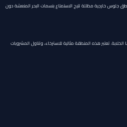
طق جلوس خارجية مظللة تتيح الاستمتاع بنسمات البحر المنعشة دون
احرة بنسبة 360 درجة على مياه أبوظبي وجزرها الخلابة. تعتبر هذه المنطقة مثالية للاسترخاء، وتناول المشروبات