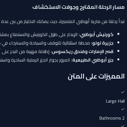
مسار الرحلة المقترح وجولات الاستكشاف
تبدأ رحلتنا من مارينا أبوظبي المتميزة، حيث يمكنك الاختيار من بين 
كورنيش أبوظبي:
الإبحار على طول الكورنيش والاستمتاع بمش
جزيرة لولو:
محطة استثنائية للتوقف والسباحة والاسترخاء في م
قصر الإمارات وفندق ريكسوس:
إطلالة مهيبة من البحر على أ
جزر أبوظبي الطبيعية:
المرور بجوار الجزر الرملية الساحرة واست
المميزات على المتن
Large Hall
2 Bathrooms