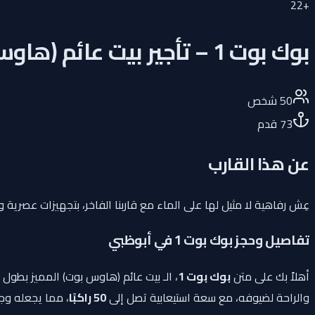
22
+
بوك بوت 1 – تأجير بيت عائم (هاوس بوت) 73 قدم في أبوظبي
50
شخص
73
قدم
عن هذا القارب
عِش رفاهية لا مثيل لها على الماء مع قاربنا الفاخر، بتجهيزات عصرية و
تفاصيل وحجز بوك بوت 1 في أبوظبي
أهلاً بك على متن
بوك بوت 1
، الـ بيت عائم (هاوس بوت) المميز بطول
والراحة لضيوفه، مع سعة استيعابية تصل إلى
50 راكبًا
، مما يجعله وجه