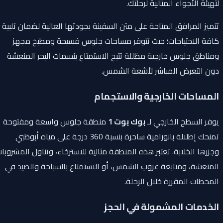
لتهيئة الأجواء المثالية لرحلتك.
تتميز المرافق المتاحة على متن السفينة بجودتها العالية لضمان تلبية
كافة الاحتياجات؛ حيث تتوفر مساحات جلوس فسيحة ومطبخ مجهز
ومناطق جلوس خارجية مظللة تتيح الاستمتاع بنسمات البحر المنعشة
دون التعرض المباشر لأشعة الشمس.
المساحات الخارجية والاستجمام
يوفر السطح الخارجي لـ
بوك بوت 1
منطقة جلوس واسعة ومفتوحة
تمنحك إطلالة بانورامية ساحرة بنسبة 360 درجة على مياه أبوظبي
وجزرها الخلابة. تعتبر هذه المنطقة مثالية للاسترخاء، وتناول المشروبات
المنعشة، ومتابعة غروب الشمس، أو الاستمتاع بالسباحة والصيد في
المحطات المقررة خلال الرحلة.
الخدمات المشمولة في الحجز