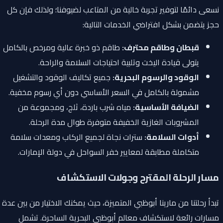
نسعى دائمًا لتوفير تجربة خالية من المتاعب لضيوفنا؛ ولذلك فإن كل
حجز يتضمن بشكل افتراضي الخدمات التالية:
قبطان وطاقم محترف:
طاقم ذو خبرة عالية ومرخص بالكامل
يتولى قيادة اليخت وتلبية احتياجات السلامة والراحة.
الوقود والرسوم البحرية:
جميع تكاليف الوقود والتشغيل
مشمولة بالكامل في السعر الأساسي دون أي رسوم مخفية.
الضيافة الأساسية:
مياه شرب باردة، ثلج، ومجموعة من
المشروبات الغازية الخفيفة متوفرة طوال مدة الرحلة.
أدوات السلامة:
سترات نجاة لجميع الركاب ومعدات سلامة
متكاملة مطابقة لمعايير خفر السواحل في دولة الإمارات.
مسار الرحلة المقترح وجولات الاستكشاف
تبدأ رحلتنا من مارينا أبوظبي المتميزة، حيث يمكنك الاختيار من بين عدة
مسارات رائعة لاستكشاف معالم أبوظبي البحرية الساحرة. تشمل