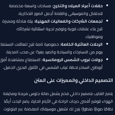
حفلات أعياد الميلاد والتخرج:
مساحات واسعة مخصصة
للاحتفال والموسيقى والتقاط أجمل الصور التذكارية.
تجمعات الشركات والفعاليات المهنية:
بيئة هادئة ومميزة
تتيح بناء علاقات قوية وتوفير تجربة استثنائية لشركائك
وموظفيك.
الرحلات العائلية الخاصة:
خصوصية تامة تتيح للعائلات الاستمتاع
بيوم من الاسترخاء والسباحة والصيد بعيدًا عن صخب المدينة.
جولات غروب الشمس الرومانسية:
الاستمتاع بمشاهدة أفق
أبوظبي الساحر لحظة غياب الشمس في الأفق البحري الجميل.
التصميم الداخلي والمميزات على المتن
يتميز القارب بتصميم داخلي فخم يشمل صالة جلوس مريحة ومكيفة
الهواء لتوفير أقصى درجات الراحة في الأيام الحارة. يضم اليخت أيضًا
نظامًا صوتيًا متطورًا يتيح لك تشغيل موسيقاك المفضلة عبر البلوتوث