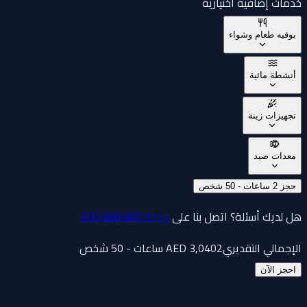
خدمات إضافية اختيارية
بوفيه طعام وشواء
أنشطة مائية
تجهيزات زينة
معدات صيد
حجز 2 ساعات - 50 شخص
هل لديك أسئلة؟ اتصل بنا على
+971 800 888 000
الإجمالي التقديري
2 ساعات - 50 شخص
3,040
AED
احجز الآن