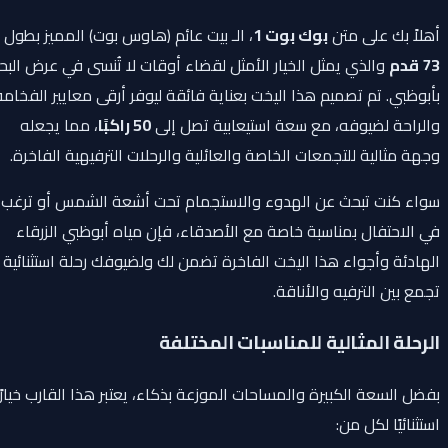
أهلاً بك على متن
بوك بوت 1
، الـ بيت عائم (هاوس بوت) المميز بطول
73 قدم
والذي يمثل الخيار الأمثل لقضاء أوقات لا تُنسى في عرض البحر
بأبوظبي. تم تصميم هذا اليخت بعناية فائقة ليوفر أرقى معايير الفخامة
والراحة لضيوفه، مع سعة استيعابية تصل إلى
50 راكبًا
، مما يجعله
وجهة مثالية للتجمعات الخاصة والعائلية والرحلات الترفيهية الفاخرة.
سواء كنت تبحث عن الهدوء والاستجمام تحت أشعة الشمس أو ترغب
في الاحتفال بمناسبة خاصة مع الأصدقاء، فإن مياه أبوظبي الزرقاء
الهادئة وأجواء هذا اليخت الفاخرة تضمن لك ولضيوفك رحلة استثنائية
تجمع بين الترفيه والأناقة.
الرحلة المثالية للمناسبات المختلفة
بفضل السعة الكبيرة والمساحات الموزعة بذكاء، يعتبر هذا القارب خيارًا
استثنائيًا لكل من: