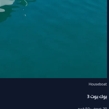
Houseboat
بوك بوت 3
30
ضيوف
•
50
قدم