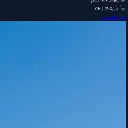
يبدأ من
750 AED
عرض التفاصيل