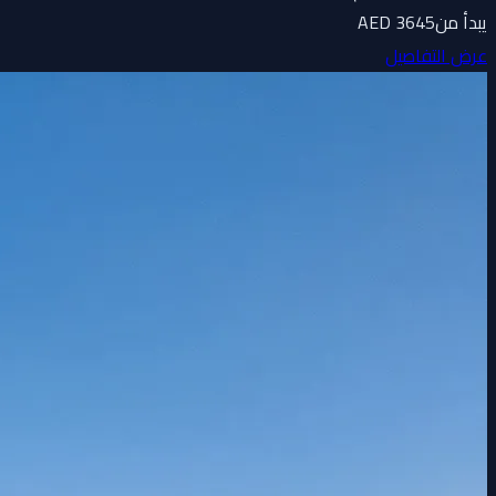
يبدأ من
3645 AED
عرض التفاصيل