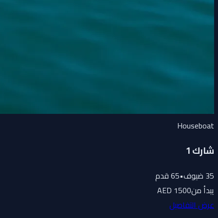
Houseboat
شارك 1
35
ضيوف
•
65
قدم
يبدأ من
1500 AED
عرض التفاصيل