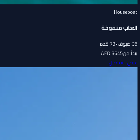
Houseboat
العاب منفوخة
35
ضيوف
•
73
قدم
يبدأ من
3645 AED
عرض التفاصيل