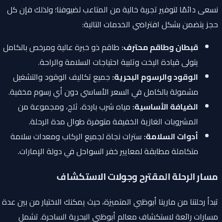
نسعى دائمًا لتوفير تجربة خالية من المتاعب لضيوفنا؛ ولذلك فإن كل
حجز يتضمن بشكل افتراضي الخدمات التالية:
قبطان وطاقم محترف:
طاقم ذو خبرة عالية ومرخص بالكامل
يتولى قيادة اليخت وتلبية احتياجات السلامة والراحة.
الوقود والرسوم البحرية:
جميع تكاليف الوقود والتشغيل
مشمولة بالكامل في السعر الأساسي دون أي رسوم مخفية.
الضيافة الأساسية:
مياه شرب باردة، ثلج، ومجموعة من
المشروبات الغازية الخفيفة متوفرة طوال مدة الرحلة.
أدوات السلامة:
سترات نجاة لجميع الركاب ومعدات سلامة
متكاملة مطابقة لمعايير خفر السواحل في دولة الإمارات.
مسار الرحلة المقترح وجولات الاستكشاف
تبدأ رحلتنا من مارينا أبوظبي المتميزة، حيث يمكنك الاختيار من بين عدة
مسارات رائعة لاستكشاف معالم أبوظبي البحرية الساحرة. تشمل