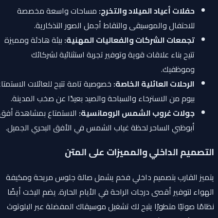
حفلات أعياد الميلاد والتخرج:
مساحات واسعة مخصصة
للاحتفال والموسيقى والتقاط أجمل الصور التذكارية.
تجمعات الشركات والفعاليات المهنية:
بيئة هادئة ومميزة
تتيح بناء علاقات قوية وتوفير تجربة استثنائية لشركائك
وموظفيك.
الرحلات العائلية الخاصة:
خصوصية تامة تتيح للعائلات الاستمتاع
بيوم من الاسترخاء والسباحة والصيد بعيدًا عن صخب المدينة.
جولات غروب الشمس الرومانسية:
الاستمتاع بمشاهدة أفق
أبوظبي الساحر لحظة غياب الشمس في الأفق البحري الجميل.
التصميم الداخلي والمميزات على المتن
يتميز القارب بتصميم داخلي فخم يشمل صالة جلوس مريحة ومكيفة
الهواء لتوفير أقصى درجات الراحة في الأيام الحارة. يضم اليخت أيضًا
نظامًا صوتيًا متطورًا يتيح لك تشغيل موسيقاك المفضلة عبر البلوتوث