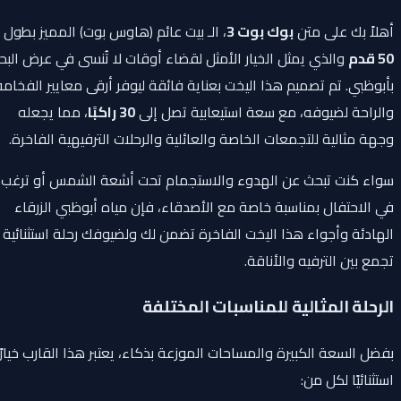
أهلاً بك على متن
بوك بوت 3
، الـ بيت عائم (هاوس بوت) المميز بطول
50 قدم
والذي يمثل الخيار الأمثل لقضاء أوقات لا تُنسى في عرض البحر
بأبوظبي. تم تصميم هذا اليخت بعناية فائقة ليوفر أرقى معايير الفخامة
والراحة لضيوفه، مع سعة استيعابية تصل إلى
30 راكبًا
، مما يجعله
وجهة مثالية للتجمعات الخاصة والعائلية والرحلات الترفيهية الفاخرة.
سواء كنت تبحث عن الهدوء والاستجمام تحت أشعة الشمس أو ترغب
في الاحتفال بمناسبة خاصة مع الأصدقاء، فإن مياه أبوظبي الزرقاء
الهادئة وأجواء هذا اليخت الفاخرة تضمن لك ولضيوفك رحلة استثنائية
تجمع بين الترفيه والأناقة.
الرحلة المثالية للمناسبات المختلفة
بفضل السعة الكبيرة والمساحات الموزعة بذكاء، يعتبر هذا القارب خيارًا
استثنائيًا لكل من: