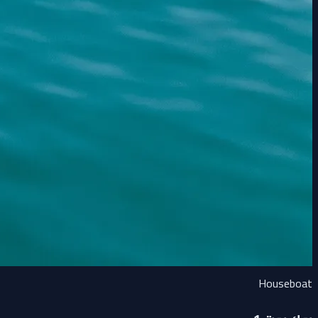
Houseboat