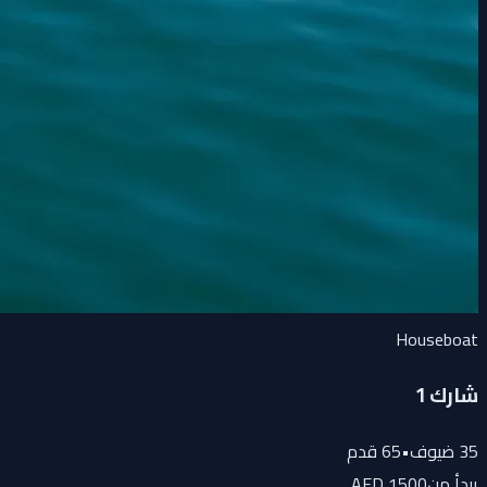
Houseboat
شارك 1
35
ضيوف
•
65
قدم
يبدأ من
1500 AED