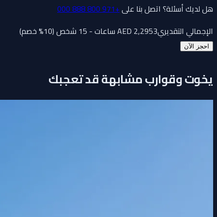
هل لديك أسئلة؟ اتصل بنا على
+971 800 888 000
الإجمالي التقديري
3 ساعات - 15 شخص (10% خصم)
2,295
AED
احجز الآن
يخوت وقوارب مشابهة قد تعجبك