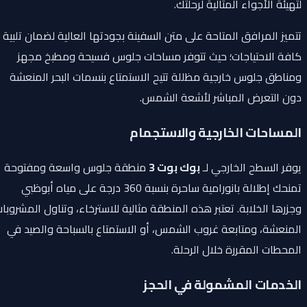
لتهيئة الأجواء المثالية لرحلتك.
تتميز المرافق المتاحة على متن السفينة بجودتها العالية لضمان تلبية
كافة الاحتياجات؛ حيث تتوفر مساحات جلوس فسيحة ومطبخ مجهز
ومناطق جلوس خارجية مظللة تتيح الاستمتاع بنسمات البحر المنعشة
دون التعرض المباشر لأشعة الشمس.
المساحات الخارجية والاستجمام
يوفر السطح الخارجي لـ
بوك بوت 3
منطقة جلوس واسعة ومفتوحة
تمنحك إطلالة بانورامية ساحرة بنسبة 360 درجة على مياه أبوظبي
وجزرها الخلابة. تعتبر هذه المنطقة مثالية للاسترخاء، وتناول المشروبات
المنعشة، ومتابعة غروب الشمس، أو الاستمتاع بالسباحة والصيد في
المحطات المقررة خلال الرحلة.
الخدمات المشمولة في الحجز