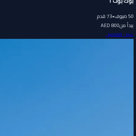
بوك بوت 1
50
ضيوف
•
73
قدم
يبدأ من
800 AED
عرض التفاصيل