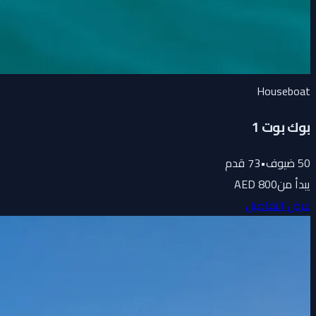
Houseboat
بوك بوت 1
50
ضيوف
•
73
قدم
يبدأ من
800 AED
عرض التفاصيل