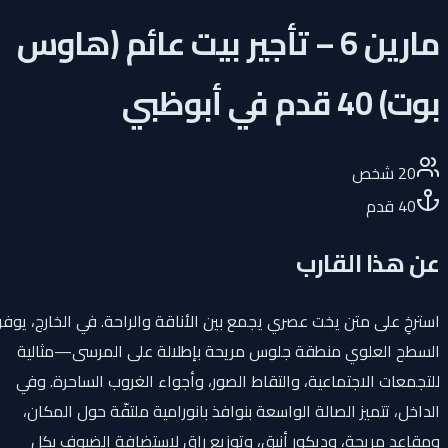
مارين 6 – تأجير بيت عائم (هاوس
بوت) 40 قدم في أبوظبي
20
شخص
40
قدم
عن هذا القارب
استرخِ على متن يخت عصري يجمع بين الأناقة والراحة. في الخارج، يوفر
السطح العلوي منطقة جلوس مريحة بإطلالة على المرسى—مثالية
للتجمعات الاجتماعية، والتقاط الصور، وأجواء الغروب الساحرة. وفي
الداخل، تتميز الصالة الواسعة بنوافذ بانورامية ملتفّة حول المكان،
ومقاعد مريحة، وديكور أنيق، وتوزيع راقٍ لاستضافة الضيوف بكل