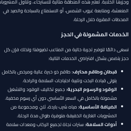
وجزرها الخلابة. تعتبر هذه المنطقة مثالية للاسترخاء، وتناول المشروبات
المنعشة، ومتابعة غروب الشمس، أو الاستمتاع بالسباحة والصيد في
المحطات المقررة خلال الرحلة.
الخدمات المشمولة في الحجز
نسعى دائمًا لتوفير تجربة خالية من المتاعب لضيوفنا؛ ولذلك فإن كل
حجز يتضمن بشكل افتراضي الخدمات التالية:
قبطان وطاقم محترف:
طاقم ذو خبرة عالية ومرخص بالكامل
يتولى قيادة اليخت وتلبية احتياجات السلامة والراحة.
الوقود والرسوم البحرية:
جميع تكاليف الوقود والتشغيل
مشمولة بالكامل في السعر الأساسي دون أي رسوم مخفية.
الضيافة الأساسية:
مياه شرب باردة، ثلج، ومجموعة من
المشروبات الغازية الخفيفة متوفرة طوال مدة الرحلة.
أدوات السلامة:
سترات نجاة لجميع الركاب ومعدات سلامة