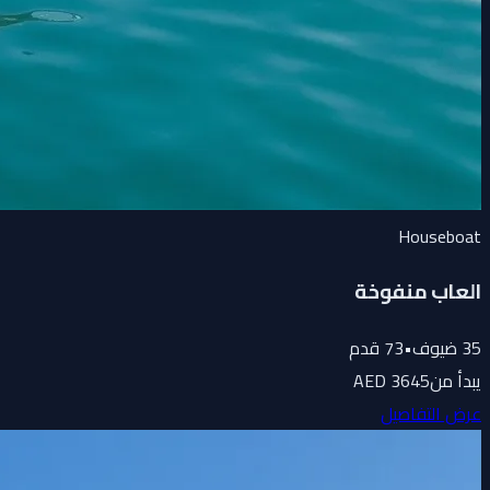
Houseboat
العاب منفوخة
35
ضيوف
•
73
قدم
يبدأ من
3645 AED
عرض التفاصيل