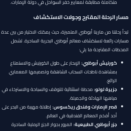
متكاملة مطابقة لمعايير خفر السواحل في دولة الإمارات.
مسار الرحلة المقترح وجولات الاستكشاف
تبدأ رحلتنا من مارينا أبوظبي المتميزة، حيث يمكنك الاختيار من بين عدة
مسارات رائعة لاستكشاف معالم أبوظبي البحرية الساحرة. تشمل
المحطات المقترحة ما يلي:
كورنيش أبوظبي:
الإبحار على طول الكورنيش والاستمتاع
بمشاهدة ناطحات السحاب الشاهقة وتصميمها المعماري
الرائع.
جزيرة لولو:
محطة استثنائية للتوقف والسباحة والاسترخاء في
مياهها الهادئة والجميلة.
قصر الإمارات وفندق ريكسوس:
إطلالة مهيبة من البحر على
أحد أفخم المعالم الفندقية في العالم.
جزر أبوظبي الطبيعية:
المرور بجوار الجزر الرملية الساحرة