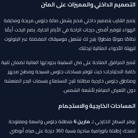
التصميم الداخلي والمميزات على المتن
يتميز القارب بتصميم داخلي فخم يشمل صالة جلوس مريحة ومكيفة
الهواء لتوفير أقصى درجات الراحة في الأيام الحارة. يضم اليخت أيضًا
نظامًا صوتيًا متطورًا يتيح لك تشغيل موسيقاك المفضلة عبر البلوتوث
لتهيئة الأجواء المثالية لرحلتك.
تتميز المرافق المتاحة على متن السفينة بجودتها العالية لضمان تلبية
كافة الاحتياجات؛ حيث تتوفر مساحات جلوس فسيحة ومطبخ مجهز
ومناطق جلوس خارجية مظللة تتيح الاستمتاع بنسمات البحر المنعشة
دون التعرض المباشر لأشعة الشمس.
المساحات الخارجية والاستجمام
يوفر السطح الخارجي لـ
مارين 6
منطقة جلوس واسعة ومفتوحة
تمنحك إطلالة بانورامية ساحرة بنسبة 360 درجة على مياه أبوظبي