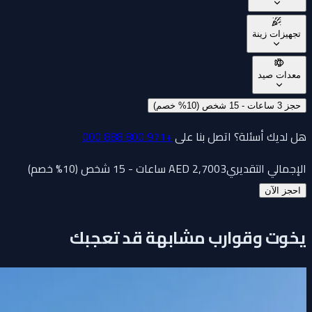
تجهيزات زينة
معدات صيد
حجز 3 ساعات - 15 شخص (10% خصم)
هل لديك أسئلة؟ اتصل بنا على
+971 800 888 000
الإجمالي التقديري
3 ساعات - 15 شخص (10% خصم)
2,700
AED
احجز الآن
يخوت وقوارب مشابهة قد تعجبك