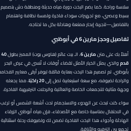
سلاسة وراحة. كما يضم اليخت دورة مياه حديثة ومنطقة دش بتصميم
بسيط وعصري، مع تجهيزات سوداء فاخرة ولمسة نظافة واهتمام
بالتفاصيل—لتجربة إبحار ممتعة وهادئة بكل ما تحتاجه.
تفاصيل وحجز مارين 6 في أبوظبي
أهلاً بك على متن
مارين 6
، الـ بيت عائم (هاوس بوت) المميز بطول
40
قدم
والذي يمثل الخيار الأمثل لقضاء أوقات لا تُنسى في عرض البحر
بأبوظبي. تم تصميم هذا اليخت بعناية فائقة ليوفر أرقى معايير الفخامة
والراحة لضيوفه، مع سعة استيعابية تصل إلى
20 راكبًا
، مما يجعله
وجهة مثالية للتجمعات الخاصة والعائلية والرحلات الترفيهية الفاخرة.
سواء كنت تبحث عن الهدوء والاستجمام تحت أشعة الشمس أو ترغب
في الاحتفال بمناسبة خاصة مع الأصدقاء، فإن مياه أبوظبي الزرقاء
الهادئة وأجواء هذا اليخت الفاخرة تضمن لك ولضيوفك رحلة استثنائية
تجمع بين الترفيه والأناقة.