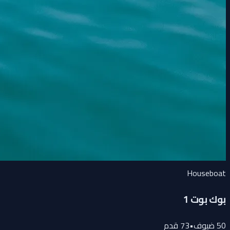
Houseboat
بوك بوت 1
50
ضيوف
•
73
قدم