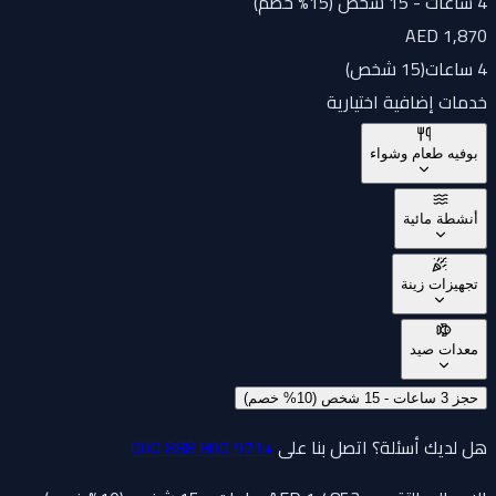
4 ساعات - 15 شخص (15% خصم)
AED 1,870
4 ساعات
(
15 شخص
)
خدمات إضافية اختيارية
بوفيه طعام وشواء
أنشطة مائية
تجهيزات زينة
معدات صيد
حجز 3 ساعات - 15 شخص (10% خصم)
هل لديك أسئلة؟ اتصل بنا على
+971 800 888 000