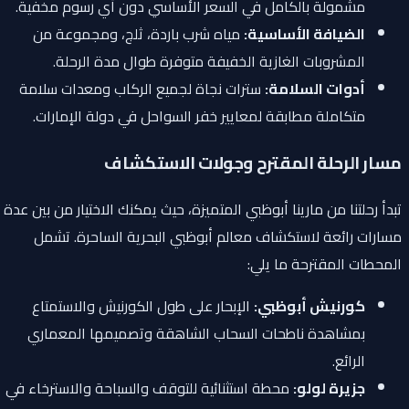
مشمولة بالكامل في السعر الأساسي دون أي رسوم مخفية.
الضيافة الأساسية:
مياه شرب باردة، ثلج، ومجموعة من
المشروبات الغازية الخفيفة متوفرة طوال مدة الرحلة.
أدوات السلامة:
سترات نجاة لجميع الركاب ومعدات سلامة
متكاملة مطابقة لمعايير خفر السواحل في دولة الإمارات.
مسار الرحلة المقترح وجولات الاستكشاف
تبدأ رحلتنا من مارينا أبوظبي المتميزة، حيث يمكنك الاختيار من بين عدة
مسارات رائعة لاستكشاف معالم أبوظبي البحرية الساحرة. تشمل
المحطات المقترحة ما يلي:
كورنيش أبوظبي:
الإبحار على طول الكورنيش والاستمتاع
بمشاهدة ناطحات السحاب الشاهقة وتصميمها المعماري
الرائع.
جزيرة لولو:
محطة استثنائية للتوقف والسباحة والاسترخاء في