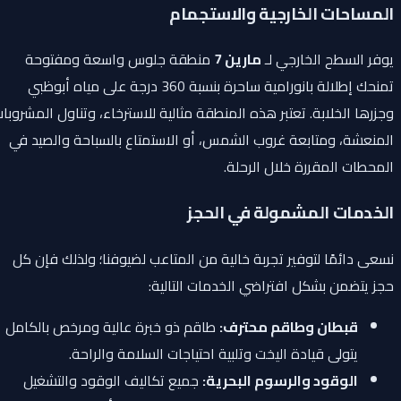
المساحات الخارجية والاستجمام
يوفر السطح الخارجي لـ
مارين 7
منطقة جلوس واسعة ومفتوحة
تمنحك إطلالة بانورامية ساحرة بنسبة 360 درجة على مياه أبوظبي
وجزرها الخلابة. تعتبر هذه المنطقة مثالية للاسترخاء، وتناول المشروبات
المنعشة، ومتابعة غروب الشمس، أو الاستمتاع بالسباحة والصيد في
المحطات المقررة خلال الرحلة.
الخدمات المشمولة في الحجز
نسعى دائمًا لتوفير تجربة خالية من المتاعب لضيوفنا؛ ولذلك فإن كل
حجز يتضمن بشكل افتراضي الخدمات التالية:
قبطان وطاقم محترف:
طاقم ذو خبرة عالية ومرخص بالكامل
يتولى قيادة اليخت وتلبية احتياجات السلامة والراحة.
الوقود والرسوم البحرية:
جميع تكاليف الوقود والتشغيل