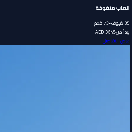
العاب منفوخة
35
ضيوف
•
73
قدم
يبدأ من
3645 AED
عرض التفاصيل