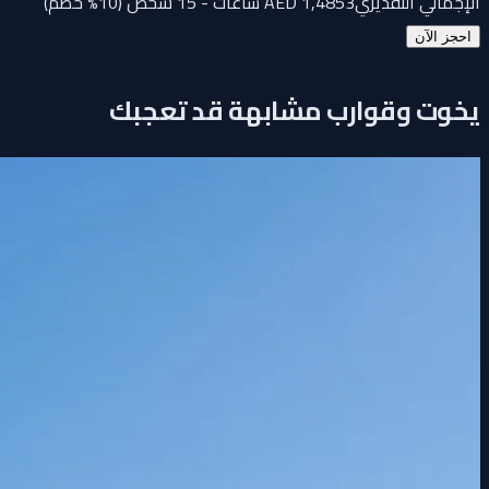
الإجمالي التقديري
3 ساعات - 15 شخص (10% خصم)
1,485
AED
احجز الآن
يخوت وقوارب مشابهة قد تعجبك