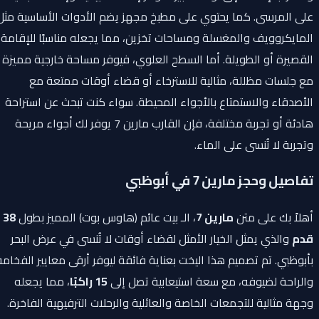
على المرسى. كما يحتوي على مطبخ مجهز يضم الأدوات الأساسية مثل
المايكروويف والمغسلة ومساحات تخزين، مما يجعله مناسبًا للإقامة
القصيرة أو الطويلة. أما السطح العلوي، فيوفر مساحة خارجية مميزة
مع جلسات مظللة، مثالية للاسترخاء أو قضاء أوقات ممتعة مع
الأصدقاء والاستمتاع بالأجواء المحيطة. سواء كنت تبحث عن استراحة
هادئة أو تجربة مختلفة، فإن القارب مارين 7 يوفر لك أجواء مريحة
وتجربة لا تُنسى على الماء.
تفاصيل وحجز مارين 7 في أبوظبي
أهلاً بك على متن
مارين 7
، الـ بيت عائم (هاوس بوت) المميز بطول
38
قدم
والذي يمثل الخيار الأمثل لقضاء أوقات لا تُنسى في عرض البحر
بأبوظبي. تم تصميم هذا اليخت بعناية فائقة ليوفر أرقى معايير الفخامة
والراحة لضيوفه، مع سعة استيعابية تصل إلى
15 راكبًا
، مما يجعله
وجهة مثالية للتجمعات الخاصة والعائلية والرحلات الترفيهية الفاخرة.