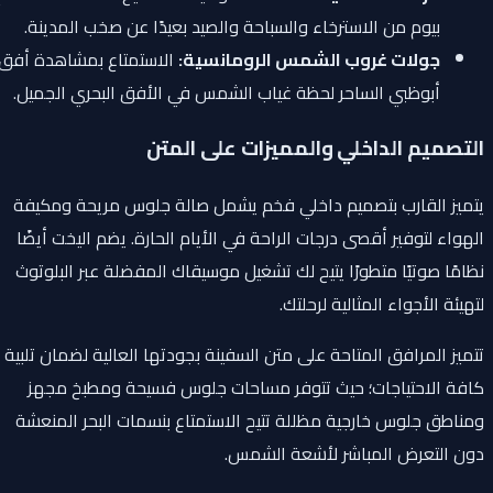
بيوم من الاسترخاء والسباحة والصيد بعيدًا عن صخب المدينة.
جولات غروب الشمس الرومانسية:
الاستمتاع بمشاهدة أفق
أبوظبي الساحر لحظة غياب الشمس في الأفق البحري الجميل.
التصميم الداخلي والمميزات على المتن
يتميز القارب بتصميم داخلي فخم يشمل صالة جلوس مريحة ومكيفة
الهواء لتوفير أقصى درجات الراحة في الأيام الحارة. يضم اليخت أيضًا
نظامًا صوتيًا متطورًا يتيح لك تشغيل موسيقاك المفضلة عبر البلوتوث
لتهيئة الأجواء المثالية لرحلتك.
تتميز المرافق المتاحة على متن السفينة بجودتها العالية لضمان تلبية
كافة الاحتياجات؛ حيث تتوفر مساحات جلوس فسيحة ومطبخ مجهز
ومناطق جلوس خارجية مظللة تتيح الاستمتاع بنسمات البحر المنعشة
دون التعرض المباشر لأشعة الشمس.