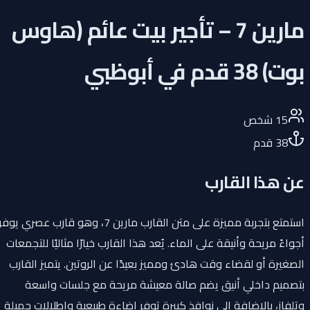
مارين 7 – تأجير بيت عائم (هاوس
بوت) 38 قدم في أبوظبي
15
شخص
38
قدم
عن هذا القارب
استمتع بتجربة مميزة على متن القارب مارين 7، وهو قارب عصري يوفر
أجواءً مريحة وأنيقة على الماء. يُعد هذا القارب خيارًا مثاليًا للتجمعات
الصغيرة أو لقضاء وقت هادئ ومميز بعيدًا عن الروتين. يتميز القارب
بتصميم داخلي أنيق يضم صالة معيشة مريحة مع جلسات واسعة
وتلفاز، بالإضافة إلى نوافذ كبيرة توفر إضاءة طبيعية وإطلالات جميلة