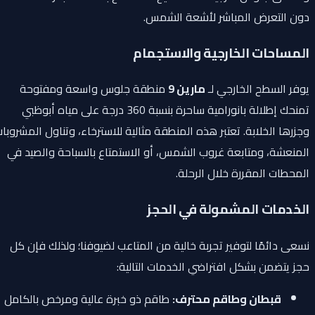
دون التعرض المباشر لأشعة الشمس.
المساحات الخارجية والاستجمام
يوفر السطح الخارجي لـ
مارين 9
منطقة جلوس واسعة ومفتوحة
تمنحك إطلالة بانورامية ساحرة بنسبة 360 درجة على مياه أبوظبي
وجزرها الخلابة. تعتبر هذه المنطقة مثالية للاسترخاء، وتناول المشروبات
المنعشة، ومتابعة غروب الشمس، أو الاستمتاع بالسباحة والصيد في
المحطات المقررة خلال الرحلة.
الخدمات المشمولة في الحجز
نسعى دائمًا لتوفير تجربة خالية من المتاعب لضيوفنا؛ ولذلك فإن كل
حجز يتضمن بشكل افتراضي الخدمات التالية:
قبطان وطاقم محترف:
طاقم ذو خبرة عالية ومرخص بالكامل