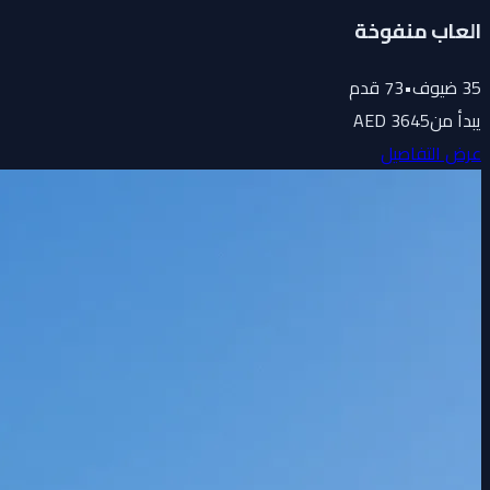
العاب منفوخة
35
ضيوف
•
73
قدم
يبدأ من
3645 AED
عرض التفاصيل