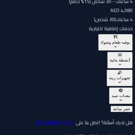
4 ساعات - 30 شخص (15% خصم)
AED 4,080
4 ساعات
(
30 شخص
)
خدمات إضافية اختيارية
بوفيه طعام وشواء
أنشطة مائية
تجهيزات زينة
معدات صيد
حجز ساعة
هل لديك أسئلة؟ اتصل بنا على
+971 800 888 000