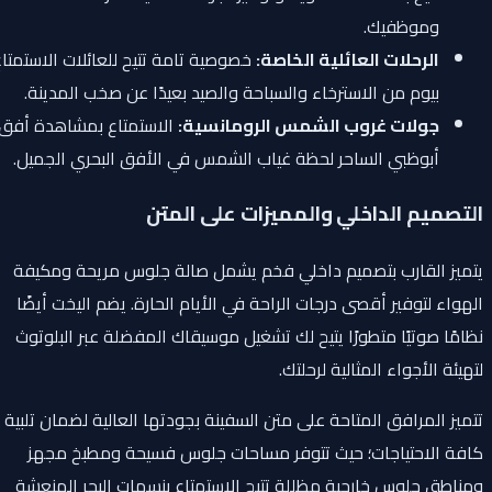
وموظفيك.
الرحلات العائلية الخاصة:
خصوصية تامة تتيح للعائلات الاستمتاع
بيوم من الاسترخاء والسباحة والصيد بعيدًا عن صخب المدينة.
جولات غروب الشمس الرومانسية:
الاستمتاع بمشاهدة أفق
أبوظبي الساحر لحظة غياب الشمس في الأفق البحري الجميل.
التصميم الداخلي والمميزات على المتن
يتميز القارب بتصميم داخلي فخم يشمل صالة جلوس مريحة ومكيفة
الهواء لتوفير أقصى درجات الراحة في الأيام الحارة. يضم اليخت أيضًا
نظامًا صوتيًا متطورًا يتيح لك تشغيل موسيقاك المفضلة عبر البلوتوث
لتهيئة الأجواء المثالية لرحلتك.
تتميز المرافق المتاحة على متن السفينة بجودتها العالية لضمان تلبية
كافة الاحتياجات؛ حيث تتوفر مساحات جلوس فسيحة ومطبخ مجهز
ومناطق جلوس خارجية مظللة تتيح الاستمتاع بنسمات البحر المنعشة