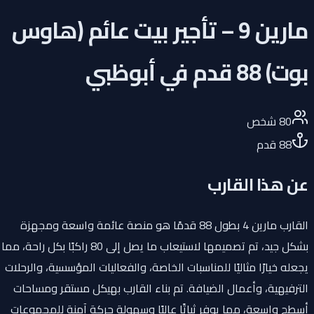
مارين 9 – تأجير بيت عائم (هاوس
بوت) 88 قدم في أبوظبي
80
شخص
88
قدم
عن هذا القارب
القارب مارين 4 بطول 88 قدمًا هو منصة عائمة واسعة ومجهزة
بشكل جيد، تم تصميمها لاستيعاب ما يصل إلى 80 راكبًا بكل راحة، مما
يجعله خيارًا مثاليًا للمناسبات الخاصة، والفعاليات المؤسسية، والرحلات
الترفيهية، وأعمال الضيافة. تم بناء القارب بهيكل مستقر ومساحات
أسطح واسعة، مما يوفر ثباتًا عاليًا وسهولة حركة آمنة للمجموعات