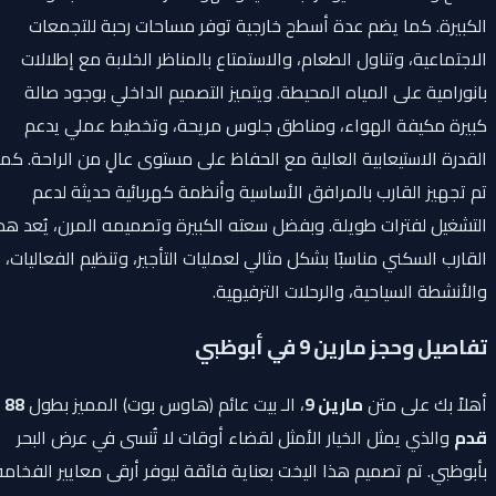
الكبيرة. كما يضم عدة أسطح خارجية توفر مساحات رحبة للتجمعات
الاجتماعية، وتناول الطعام، والاستمتاع بالمناظر الخلابة مع إطلالات
بانورامية على المياه المحيطة. ويتميز التصميم الداخلي بوجود صالة
كبيرة مكيفة الهواء، ومناطق جلوس مريحة، وتخطيط عملي يدعم
القدرة الاستيعابية العالية مع الحفاظ على مستوى عالٍ من الراحة. كما
تم تجهيز القارب بالمرافق الأساسية وأنظمة كهربائية حديثة لدعم
التشغيل لفترات طويلة. وبفضل سعته الكبيرة وتصميمه المرن، يُعد هذا
القارب السكني مناسبًا بشكل مثالي لعمليات التأجير، وتنظيم الفعاليات،
والأنشطة السياحية، والرحلات الترفيهية.
تفاصيل وحجز مارين 9 في أبوظبي
أهلاً بك على متن
مارين 9
، الـ بيت عائم (هاوس بوت) المميز بطول
88
قدم
والذي يمثل الخيار الأمثل لقضاء أوقات لا تُنسى في عرض البحر
بأبوظبي. تم تصميم هذا اليخت بعناية فائقة ليوفر أرقى معايير الفخامة