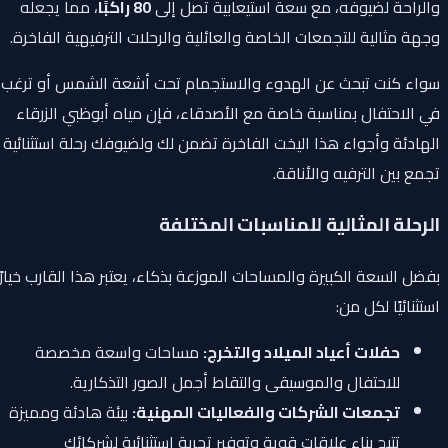
والراحة لضيوفه، مع سعة استيعابية تصل إلى
80 راكبًا
، مما يجعله
وجهة مثالية للتجمعات الخاصة والعائلية والرحلات الترفيهية الفاخرة.
سواء كنت تبحث عن الهدوء والاستجمام تحت أشعة الشمس أو ترغب
في الاحتفال بمناسبة خاصة مع الأصدقاء، فإن مياه أبوظبي الزرقاء
الهادئة وأجواء هذا اليخت الفاخرة تضمن لك ولضيوفك رحلة استثنائية
تجمع بين الترفيه والأناقة.
الرحلة المثالية للمناسبات المختلفة
بفضل السعة الكبيرة والمساحات الموزعة بذكاء، يعتبر هذا القارب خيارًا
استثنائيًا لكل من:
حفلات أعياد الميلاد والتخرج:
مساحات واسعة مخصصة
للاحتفال والموسيقى والتقاط أجمل الصور التذكارية.
تجمعات الشركات والفعاليات المهنية:
بيئة هادئة ومميزة
تتيح بناء علاقات قوية وتوفير تجربة استثنائية لشركائك