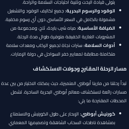
يتولى قيادة اليخت وتلبية احتياجات السلامة والراحة.
الوقود والرسوم البحرية:
جميع تكاليف الوقود والتشغيل
مشمولة بالكامل في السعر الأساسي دون أي رسوم مخفية.
الضيافة الأساسية:
مياه شرب باردة، ثلج، ومجموعة من
المشروبات الغازية الخفيفة متوفرة طوال مدة الرحلة.
أدوات السلامة:
سترات نجاة لجميع الركاب ومعدات سلامة
متكاملة مطابقة لمعايير خفر السواحل في دولة الإمارات.
مسار الرحلة المقترح وجولات الاستكشاف
تبدأ رحلتنا من مارينا أبوظبي المتميزة، حيث يمكنك الاختيار من بين عدة
مسارات رائعة لاستكشاف معالم أبوظبي البحرية الساحرة. تشمل
المحطات المقترحة ما يلي:
كورنيش أبوظبي:
الإبحار على طول الكورنيش والاستمتاع
بمشاهدة ناطحات السحاب الشاهقة وتصميمها المعماري