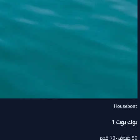
Houseboat
بوك بوت 1
50
ضيوف
•
73
قدم