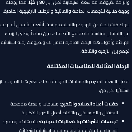
والراحة لضيوفه، مع سعة استيعابية تصل إلى
80 راكبًا
، مما يجعله
وجهة مثالية للتجمعات الخاصة والعائلية والرحلات الترفيهية الفاخرة.
سواء كنت تبحث عن الهدوء والاستجمام تحت أشعة الشمس أو ترغب
في الاحتفال بمناسبة خاصة مع الأصدقاء، فإن مياه أبوظبي الزرقاء
الهادئة وأجواء هذا اليخت الفاخرة تضمن لك ولضيوفك رحلة استثنائية
تجمع بين الترفيه والأناقة.
الرحلة المثالية للمناسبات المختلفة
بفضل السعة الكبيرة والمساحات الموزعة بذكاء، يعتبر هذا القارب خيارًا
استثنائيًا لكل من:
حفلات أعياد الميلاد والتخرج:
مساحات واسعة مخصصة
للاحتفال والموسيقى والتقاط أجمل الصور التذكارية.
تجمعات الشركات والفعاليات المهنية:
بيئة هادئة ومميزة
تتيح بناء علاقات قوية وتوفير تجربة استثنائية لشركائك