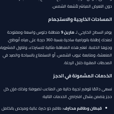
دون التعرض المباشر لأشعة الشمس.
المساحات الخارجية والاستجمام
يوفر السطح الخارجي لـ
مارين 9
منطقة جلوس واسعة ومفتوحة
تمنحك إطلالة بانورامية ساحرة بنسبة 360 درجة على مياه أبوظبي
وجزرها الخلابة. تعتبر هذه المنطقة مثالية للاسترخاء، وتناول المشروبات
المنعشة، ومتابعة غروب الشمس، أو الاستمتاع بالسباحة والصيد في
المحطات المقررة خلال الرحلة.
الخدمات المشمولة في الحجز
نسعى دائمًا لتوفير تجربة خالية من المتاعب لضيوفنا؛ ولذلك فإن كل
حجز يتضمن بشكل افتراضي الخدمات التالية:
قبطان وطاقم محترف:
طاقم ذو خبرة عالية ومرخص بالكامل