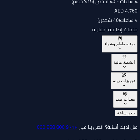
4 ساعات - 40 شخص (15% خصم)
AED 4,760
4 ساعات
(
40 شخص
)
خدمات إضافية اختيارية
بوفيه طعام وشواء
أنشطة مائية
تجهيزات زينة
معدات صيد
حجز ساعة
هل لديك أسئلة؟ اتصل بنا على
+971 800 888 000