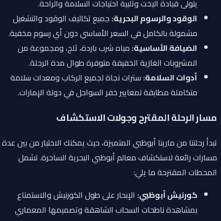
يتولى قيادة اليخت وتلبية احتياجات السلامة والراحة.
الوقود والرسوم البحرية:
جميع تكاليف الوقود والتشغيل
مشمولة بالكامل في السعر الأساسي دون أي رسوم مخفية.
الضيافة الأساسية:
مياه شرب باردة، ثلج، ومجموعة من
المشروبات الغازية الخفيفة متوفرة طوال مدة الرحلة.
أدوات السلامة:
سترات نجاة لجميع الركاب ومعدات سلامة
متكاملة مطابقة لمعايير خفر السواحل في دولة الإمارات.
مسار الرحلة المقترح وجولات الاستكشاف
تبدأ رحلتنا من مارينا أبوظبي المتميزة، حيث يمكنك الاختيار من بين عدة
مسارات رائعة لاستكشاف معالم أبوظبي البحرية الساحرة. تشمل
المحطات المقترحة ما يلي:
كورنيش أبوظبي:
الإبحار على طول الكورنيش والاستمتاع
بمشاهدة ناطحات السحاب الشاهقة وتصميمها المعماري