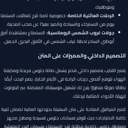
وموظفيك.
الرحلات العائلية الخاصة:
خصوصية تامة تتيح للعائلات الاستمتاع
بيوم من الاسترخاء والسباحة والصيد بعيدًا عن صخب المدينة.
جولات غروب الشمس الرومانسية:
الاستمتاع بمشاهدة أفق
أبوظبي الساحر لحظة غياب الشمس في الأفق البحري الجميل.
التصميم الداخلي والمميزات على المتن
يتميز القارب بتصميم داخلي فخم يشمل صالة جلوس مريحة ومكيفة
الهواء لتوفير أقصى درجات الراحة في الأيام الحارة. يضم اليخت أيضًا
نظامًا صوتيًا متطورًا يتيح لك تشغيل موسيقاك المفضلة عبر البلوتوث
لتهيئة الأجواء المثالية لرحلتك.
تتميز المرافق المتاحة على متن السفينة بجودتها العالية لضمان تلبية
كافة الاحتياجات؛ حيث تتوفر مساحات جلوس فسيحة ومطبخ مجهز
ومناطق جلوس خارجية مظللة تتيح الاستمتاع بنسمات البحر المنعشة