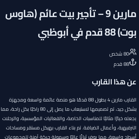
مارين 9 – تأجير بيت عائم (هاوس
بوت) 88 قدم في أبوظبي
80
شخص
88
قدم
عن هذا القارب
القارب مارين 4 بطول 88 قدمًا هو منصة عائمة واسعة ومجهزة
بشكل جيد، تم تصميمها لاستيعاب ما يصل إلى 80 راكبًا بكل راحة، مما
يجعله خيارًا مثاليًا للمناسبات الخاصة، والفعاليات المؤسسية، والرحلات
الترفيهية، وأعمال الضيافة. تم بناء القارب بهيكل مستقر ومساحات
أسطح واسعة، مما يوفر ثباتًا عاليًا وسهولة حركة آمنة للمجموعات