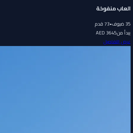
العاب منفوخة
35
ضيوف
•
73
قدم
يبدأ من
3645 AED
عرض التفاصيل