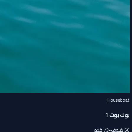
Houseboat
بوك بوت 1
50
ضيوف
•
73
قدم