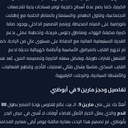
الكبيرة. كما يضم عدة أسطح خارجية توفر مساحات رحبة للتجمعات
الاجتماعية، وتناول الطعام، والاستمتاع بالمناظر الخلابة مع إطلالات
بانورامية على المياه المحيطة. ويتميز التصميم الداخلي بوجود صالة
كبيرة مكيفة الهواء، ومناطق جلوس مريحة، وتخطيط عملي يدعم
القدرة الاستيعابية العالية مع الحفاظ على مستوى عالٍ من الراحة. كما
تم تجهيز القارب بالمرافق الأساسية وأنظمة كهربائية حديثة لدعم
التشغيل لفترات طويلة. وبفضل سعته الكبيرة وتصميمه المرن، يُعد هذا
القارب السكني مناسبًا بشكل مثالي لعمليات التأجير، وتنظيم الفعاليات،
والأنشطة السياحية، والرحلات الترفيهية.
تفاصيل وحجز مارين 9 في أبوظبي
أهلاً بك على متن
مارين 9
، الـ بيت عائم (هاوس بوت) المميز بطول
88
قدم
والذي يمثل الخيار الأمثل لقضاء أوقات لا تُنسى في عرض البحر
بأبوظبي. تم تصميم هذا اليخت بعناية فائقة ليوفر أرقى معايير الفخامة