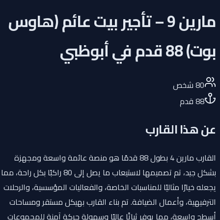
مارين 9 – تأجير بيت عائم (هاوس
بوت) 88 قدم في أبوظبي
80
شخص
88
قدم
عن هذا القارب
القارب مارين 4 بطول 88 قدمًا هو منصة عائمة واسعة ومجهزة
بشكل جيد، تم تصميمها لاستيعاب ما يصل إلى 80 راكبًا بكل راحة، مما
يجعله خيارًا مثاليًا للمناسبات الخاصة، والفعاليات المؤسسية، والرحلات
الترفيهية، وأعمال الضيافة. تم بناء القارب بهيكل مستقر ومساحات
أسطح واسعة، مما يوفر ثباتًا عاليًا وسهولة حركة آمنة للمجموعات