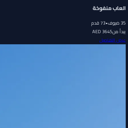
العاب منفوخة
35
ضيوف
•
73
قدم
يبدأ من
3645 AED
عرض التفاصيل