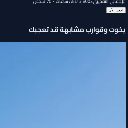
الإجمالي التقديري
2 ساعات - 70 شخص
3,800
AED
احجز الآن
يخوت وقوارب مشابهة قد تعجبك