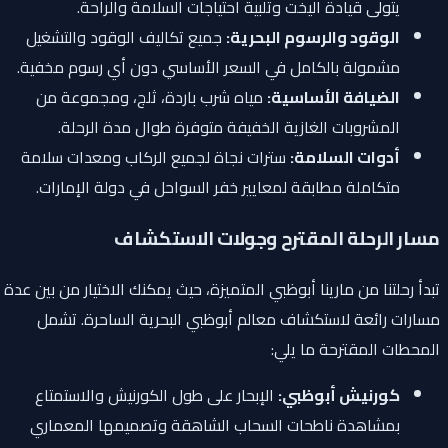
يتولى قيادة اليخت وتلبية احتياجات السلامة والراحة.
الوقود والرسوم البحرية:
جميع تكاليف الوقود والتشغيل
مشمولة بالكامل في السعر الأساسي دون أي رسوم مخفية.
الضيافة الأساسية:
مياه شرب باردة، ثلج، ومجموعة من
المشروبات الغازية الخفيفة متوفرة طوال مدة الرحلة.
أدوات السلامة:
سترات نجاة لجميع الركاب ومعدات سلامة
متكاملة مطابقة لمعايير خفر السواحل في دولة الإمارات.
مسار الرحلة المقترح وجولات الاستكشاف
تبدأ رحلتنا من مارينا أبوظبي المتميزة، حيث يمكنك الاختيار من بين عدة
مسارات رائعة لاستكشاف معالم أبوظبي البحرية الساحرة. تشمل
المحطات المقترحة ما يلي:
كورنيش أبوظبي:
الإبحار على طول الكورنيش والاستمتاع
بمشاهدة ناطحات السحاب الشاهقة وتصميمها المعماري