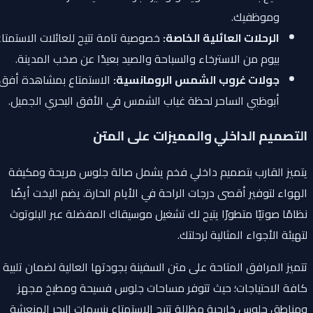
وموظفيك.
الرحلات العائلية الخاصة:
خصوصية تامة تتيح للعائلات الاستمتاع
بيوم من الاسترخاء والسباحة والصيد بعيدًا عن صخب المدينة.
جولات غروب الشمس الرومانسية:
الاستمتاع بمشاهدة أفق
أبوظبي الساحر لحظة غياب الشمس في الأفق البحري الجميل.
التصميم الداخلي والمميزات على المتن
يتميز القارب بتصميم داخلي فخم يشمل صالة جلوس مريحة ومكيفة
الهواء لتوفير أقصى درجات الراحة في الأيام الحارة. يضم اليخت أيضًا
نظامًا صوتيًا متطورًا يتيح لك تشغيل موسيقاك المفضلة عبر البلوتوث
لتهيئة الأجواء المثالية لرحلتك.
تتميز المرافق المتاحة على متن السفينة بجودتها العالية لضمان تلبية
كافة الاحتياجات؛ حيث تتوفر مساحات جلوس فسيحة ومطبخ مجهز
ومناطق جلوس خارجية مظللة تتيح الاستمتاع بنسمات البحر المنعشة