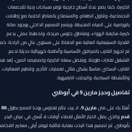
الكبيرة. كما يضم عدة أسطح خارجية توفر مساحات رحبة للتجمعات
الاجتماعية، وتناول الطعام، والاستمتاع بالمناظر الخلابة مع إطلالات
بانورامية على المياه المحيطة. ويتميز التصميم الداخلي بوجود صالة
كبيرة مكيفة الهواء، ومناطق جلوس مريحة، وتخطيط عملي يدعم
القدرة الاستيعابية العالية مع الحفاظ على مستوى عالٍ من الراحة. كما
تم تجهيز القارب بالمرافق الأساسية وأنظمة كهربائية حديثة لدعم
التشغيل لفترات طويلة. وبفضل سعته الكبيرة وتصميمه المرن، يُعد هذا
القارب السكني مناسبًا بشكل مثالي لعمليات التأجير، وتنظيم الفعاليات،
والأنشطة السياحية، والرحلات الترفيهية.
تفاصيل وحجز مارين 9 في أبوظبي
أهلاً بك على متن
مارين 9
، الـ بيت عائم (هاوس بوت) المميز بطول
88
قدم
والذي يمثل الخيار الأمثل لقضاء أوقات لا تُنسى في عرض البحر
بأبوظبي. تم تصميم هذا اليخت بعناية فائقة ليوفر أرقى معايير الفخامة