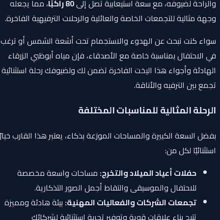
والراحة لضيوفه، مع سعة استيعابية تصل إلى
80 راكبًا
، مما يجعله
وجهة مثالية للتجمعات الخاصة والعائلية والرحلات الترفيهية الفاخرة.
سواء كنت تبحث عن الهدوء والاستجمام تحت أشعة الشمس أو ترغب
في الاحتفال بمناسبة خاصة مع الأصدقاء، فإن مياه أبوظبي الزرقاء
الهادئة وأجواء هذا اليخت الفاخرة تضمن لك ولضيوفك رحلة استثنائية
تجمع بين الترفيه والأناقة.
الرحلة المثالية للمناسبات المختلفة
بفضل السعة الكبيرة والمساحات الموزعة بذكاء، يعتبر هذا القارب خيارًا
استثنائيًا لكل من:
حفلات أعياد الميلاد والتخرج:
مساحات واسعة مخصصة
للاحتفال والموسيقى والتقاط أجمل الصور التذكارية.
تجمعات الشركات والفعاليات المهنية:
بيئة هادئة ومميزة
تتيح بناء علاقات قوية وتوفير تجربة استثنائية لشركائك