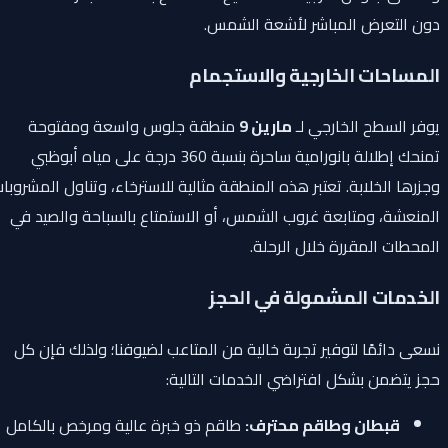
دون التعرض المباشر لأشعة الشمس.
المساحات الخارجية والاستجمام
يوفر السطح الخارجي لـ
مارين 9
منطقة جلوس واسعة ومفتوحة
تمنحك إطلالة بانورامية ساحرة بنسبة 360 درجة على مياه أبوظبي
وجزرها الخلابة. تعتبر هذه المنطقة مثالية للاسترخاء، وتناول المشروبات
المنعشة، ومتابعة غروب الشمس، أو الاستمتاع بالسباحة والصيد في
المحطات المقررة خلال الرحلة.
الخدمات المشمولة في الحجز
نسعى دائمًا لتوفير تجربة خالية من المتاعب لضيوفنا؛ ولذلك فإن كل
حجز يتضمن بشكل افتراضي الخدمات التالية:
قبطان وطاقم محترف:
طاقم ذو خبرة عالية ومرخص بالكامل