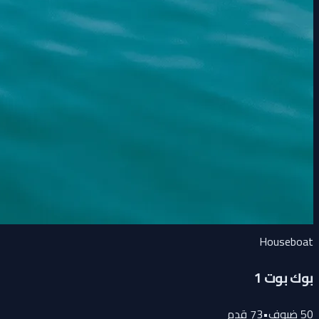
Houseboat
بوك بوت 1
50
ضيوف
•
73
قدم