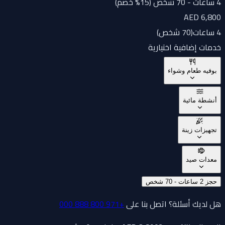
4 ساعات - 70 شخص (15% خصم)
AED 6,800
4 ساعات
(
70 شخص
)
خدمات إضافية اختيارية
بوفيه طعام وشواء
أنشطة مائية
تجهيزات زينة
معدات صيد
حجز 2 ساعات - 70 شخص
هل لديك أسئلة؟ اتصل بنا على
+971 800 888 000