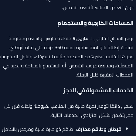
دون التعرض المباشر لأشعة الشمس.
المساحات الخارجية والاستجمام
يوفر السطح الخارجي لـ
مارين 9
منطقة جلوس واسعة ومفتوحة
تمنحك إطلالة بانورامية ساحرة بنسبة 360 درجة على مياه أبوظبي
وجزرها الخلابة. تعتبر هذه المنطقة مثالية للاسترخاء، وتناول المشروبات
المنعشة، ومتابعة غروب الشمس، أو الاستمتاع بالسباحة والصيد في
المحطات المقررة خلال الرحلة.
الخدمات المشمولة في الحجز
نسعى دائمًا لتوفير تجربة خالية من المتاعب لضيوفنا؛ ولذلك فإن كل
حجز يتضمن بشكل افتراضي الخدمات التالية:
قبطان وطاقم محترف:
طاقم ذو خبرة عالية ومرخص بالكامل