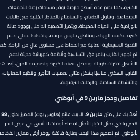
الكبيرة. كما يضم عدة أسطح خارجية توفر مساحات رحبة للتجمعات
الاجتماعية، وتناول الطعام، والاستمتاع بالمناظر الخلابة مع إطلالات
بانورامية على المياه المحيطة. ويتميز التصميم الداخلي بوجود صالة
كبيرة مكيفة الهواء، ومناطق جلوس مريحة، وتخطيط عملي يدعم
القدرة الاستيعابية العالية مع الحفاظ على مستوى عالٍ من الراحة. كما
تم تجهيز القارب بالمرافق الأساسية وأنظمة كهربائية حديثة لدعم
التشغيل لفترات طويلة. وبفضل سعته الكبيرة وتصميمه المرن، يُعد هذا
القارب السكني مناسبًا بشكل مثالي لعمليات التأجير، وتنظيم الفعاليات،
والأنشطة السياحية، والرحلات الترفيهية.
تفاصيل وحجز مارين 9 في أبوظبي
أهلاً بك على متن
مارين 9
، الـ بيت عائم (هاوس بوت) المميز بطول
88
قدم
والذي يمثل الخيار الأمثل لقضاء أوقات لا تُنسى في عرض البحر
بأبوظبي. تم تصميم هذا اليخت بعناية فائقة ليوفر أرقى معايير الفخامة