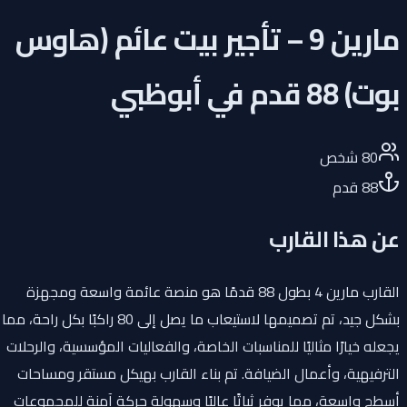
مارين 9 – تأجير بيت عائم (هاوس
بوت) 88 قدم في أبوظبي
80
شخص
88
قدم
عن هذا القارب
القارب مارين 4 بطول 88 قدمًا هو منصة عائمة واسعة ومجهزة
بشكل جيد، تم تصميمها لاستيعاب ما يصل إلى 80 راكبًا بكل راحة، مما
يجعله خيارًا مثاليًا للمناسبات الخاصة، والفعاليات المؤسسية، والرحلات
الترفيهية، وأعمال الضيافة. تم بناء القارب بهيكل مستقر ومساحات
أسطح واسعة، مما يوفر ثباتًا عاليًا وسهولة حركة آمنة للمجموعات