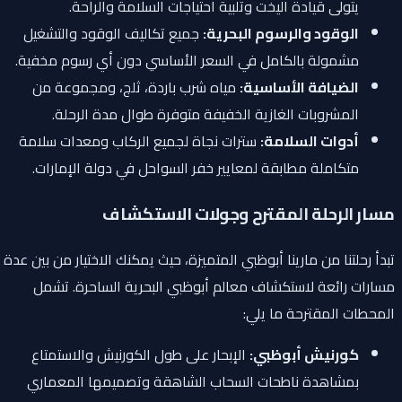
يتولى قيادة اليخت وتلبية احتياجات السلامة والراحة.
الوقود والرسوم البحرية:
جميع تكاليف الوقود والتشغيل
مشمولة بالكامل في السعر الأساسي دون أي رسوم مخفية.
الضيافة الأساسية:
مياه شرب باردة، ثلج، ومجموعة من
المشروبات الغازية الخفيفة متوفرة طوال مدة الرحلة.
أدوات السلامة:
سترات نجاة لجميع الركاب ومعدات سلامة
متكاملة مطابقة لمعايير خفر السواحل في دولة الإمارات.
مسار الرحلة المقترح وجولات الاستكشاف
تبدأ رحلتنا من مارينا أبوظبي المتميزة، حيث يمكنك الاختيار من بين عدة
مسارات رائعة لاستكشاف معالم أبوظبي البحرية الساحرة. تشمل
المحطات المقترحة ما يلي:
كورنيش أبوظبي:
الإبحار على طول الكورنيش والاستمتاع
بمشاهدة ناطحات السحاب الشاهقة وتصميمها المعماري