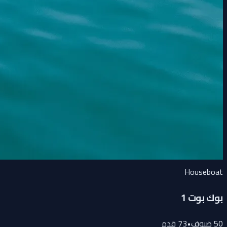
Houseboat
بوك بوت 1
50
ضيوف
•
73
قدم