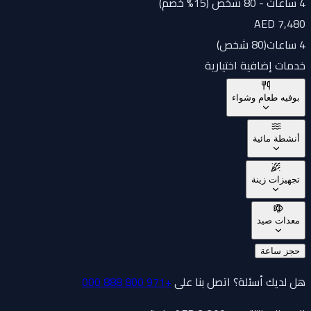
4 ساعات - 80 شخص (15% خصم)
AED 7,480
4 ساعات
(
80 شخص
)
خدمات إضافية اختيارية
بوفيه طعام وشواء
أنشطة مائية
تجهيزات زينة
معدات صيد
حجز ساعة
هل لديك أسئلة؟ اتصل بنا على
+971 800 888 000