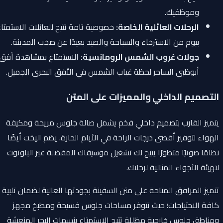
وموظفيك.
الرحلات العائلية الخاصة:
خصوصية تامة تتيح للعائلات الاستمتاع
بيوم من الاسترخاء والسباحة والصيد بعيدًا عن صخب المدينة.
جولات غروب الشمس الرومانسية:
الاستمتاع بمشاهدة أفق
أبوظبي الساحر لحظة غياب الشمس في الأفق البحري الجميل.
التصميم الداخلي والمميزات على المتن
يتميز القارب بتصميم داخلي فخم يشمل صالة جلوس مريحة ومكيفة
الهواء لتوفير أقصى درجات الراحة في الأيام الحارة. يضم اليخت أيضًا
نظامًا صوتيًا متطورًا يتيح لك تشغيل موسيقاك المفضلة عبر البلوتوث
لتهيئة الأجواء المثالية لرحلتك.
تتميز المرافق المتاحة على متن السفينة بجودتها العالية لضمان تلبية
كافة الاحتياجات؛ حيث تتوفر مساحات جلوس فسيحة ومطبخ مجهز
ومناطق جلوس خارجية مظللة تتيح الاستمتاع بنسمات البحر المنعشة