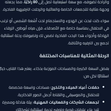
والراحة لضيوفه، مع سعة استيعابية تصل إلى
80 راكبًا
، مما يجعله
وجهة مثالية للتجمعات الخاصة والعائلية والرحلات الترفيهية الفاخرة.
سواء كنت تبحث عن الهدوء والاستجمام تحت أشعة الشمس أو ترغب
في الاحتفال بمناسبة خاصة مع الأصدقاء، فإن مياه أبوظبي الزرقاء
الهادئة وأجواء هذا اليخت الفاخرة تضمن لك ولضيوفك رحلة استثنائية
تجمع بين الترفيه والأناقة.
الرحلة المثالية للمناسبات المختلفة
بفضل السعة الكبيرة والمساحات الموزعة بذكاء، يعتبر هذا القارب خيارًا
استثنائيًا لكل من:
حفلات أعياد الميلاد والتخرج:
مساحات واسعة مخصصة
للاحتفال والموسيقى والتقاط أجمل الصور التذكارية.
تجمعات الشركات والفعاليات المهنية:
بيئة هادئة ومميزة
تتيح بناء علاقات قوية وتوفير تجربة استثنائية لشركائك