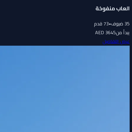
العاب منفوخة
35
ضيوف
•
73
قدم
يبدأ من
3645 AED
عرض التفاصيل